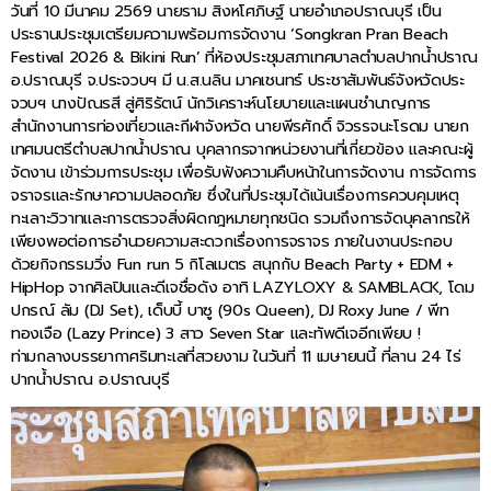
วันที่ 10 มีนาคม 2569 นายราม สิงหโศภิษฐ์ นายอำเภอปราณบุรี เป็น
ประธานประชุมเตรียมความพร้อมการจัดงาน ‘Songkran Pran Beach
Festival 2026 & Bikini Run’ ที่ห้องประชุมสภาเทศบาลตำบลปากน้ำปราณ
อ.ปราณบุรี จ.ประจวบฯ มี น.ส.นลิน มาคเชนทร์ ประชาสัมพันธ์จังหวัดประ
จวบฯ นางปัณรสี สู่ศิริรัตน์ นักวิเคราะห์นโยบายและแผนชำนาญการ
สำนักงานการท่องเที่ยวและกีฬาจังหวัด นายพีรศักดิ์ จิวรรจนะโรดม นายก
เทศมนตรีตำบลปากน้ำปราณ บุคลากรจากหน่วยงานที่เกี่ยวข้อง และคณะผู้
จัดงาน เข้าร่วมการประชุม เพื่อรับฟังความคืบหน้าในการจัดงาน การจัดการ
จราจรและรักษาความปลอดภัย ซึ่งในที่ประชุมได้เน้นเรื่องการควบคุมเหตุ
ทะเลาะวิวาทและการตรวจสิ่งผิดกฎหมายทุกชนิด รวมถึงการจัดบุคลากรให้
เพียงพอต่อการอำนวยความสะดวกเรื่องการจราจร ภายในงานประกอบ
ด้วยกิจกรรมวิ่ง Fun run 5 กิโลเมตร สนุกกับ Beach Party + EDM +
HipHop จากศิลปินและดีเจชื่อดัง อาทิ LAZYLOXY & SAMBLACK, โดม
ปกรณ์ ลัม (DJ Set), เด็บบี้ บาซู (90s Queen), DJ Roxy June / พีท
ทองเจือ (Lazy Prince) 3 สาว Seven Star และทัพดีเจอีกเพียบ !
ท่ามกลางบรรยากาศริมทะเลที่สวยงาม ในวันที่ 11 เมษายนนี้ ที่ลาน 24 ไร่
ปากน้ำปราณ อ.ปราณบุรี