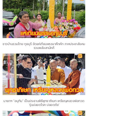
ชาวบ้านรวมไทย กุยบุรี จัดแห่เทียนพรรษาคึกคัก ภาคประชาสังคม
รวมพลังสามัคคี
นายกฯ “อนุทิน” เป็นประธานพิธีพุทธาภิเษก เหรียญหลวงพ่อทวด
‘รุ่นปลอดโรค ปลอดภัย’