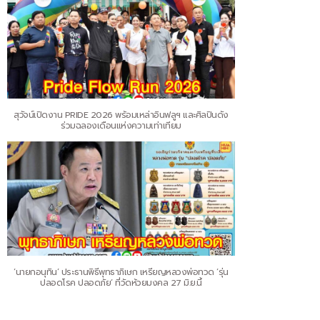
สุวัจน์เปิดงาน PRIDE 2026 พร้อมเหล่าอินฟลูฯ และศิลปินดัง
ร่วมฉลองเดือนแห่งความเท่าเทียม
‘นายกอนุทิน’ ประธานพิธีพุทธาภิเษก เหรียญหลวงพ่อทวด ‘รุ่น
ปลอดโรค ปลอดภัย’ ที่วัดห้วยมงคล 27 มิ.ย.นี้