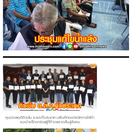
คุมประพฤติติวเข้ม อ.ส.ค.ทั่วประเทศ เสริมทักษะเทคนิคการให้คำ
แนะนำปรึกษาช่วยผู้ที่ก้าวพลาดคืนสู่สังคม