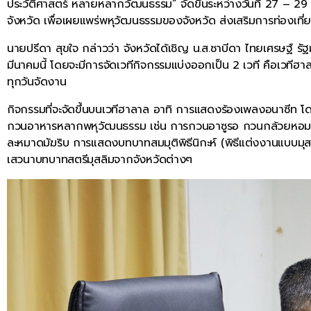
ประวัติศาสตร์ หลายหลากวัฒนธรรม” จัดขึ้นระหว่างวันที่ 27 – 29
จังหวัด เพื่อเผยแพร่พหุวัฒนธรรมของจังหวัด ส่งเสริมการท่องเที่
นายปรีดา สุขใจ กล่าวว่า จังหวัดได้เชิญ น.ส.ซาบีดา ไทยเศรษฐ์ ร
มีนาคมนี้ โดยจะมีการจัดเวทีกิจกรรมแบ่งออกเป็น 2 เวที คือเวทีฮ
ทุกวันจัดงาน
กิจกรรมที่จะจัดขึ้นบนเวทีฮาลาล อาทิ การแสดงร้องเพลงอนาซีท 
กวนอาหารหลากพหุวัฒนธรรม เช่น การกวนอาซูรอ กวนกล้วยหอม กว
ละหมาดมัฆริบ การแสดงบทบาทสมมุติพิธีนิกะห์ (พิธีแต่งงานแบบมุส
เสวนาบทบาทสตรีมุสลิมจากจังหวัดต่างๆ