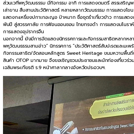
ส่วนเวทีพหุวัฒนธรรม มีกิจกรรม อาทิ การแสดงดนตรี สรรเสริญพ
เล่าขาน สืบสานประวัติศาสตร์ หลายหลากวัฒนธรรม การแสดงโขน
แสดงกะเหรี่ยงปกาเกอะญอ ป่าหมาก ชื่อชุดรําเกี่ยวข้าว การแสดง
พันปี สู่สวรรคาลัย การฟ้อนออนซอน ไทยทรงดำ การแสดงมโนราห์
การแสดงอุปรากรจืน
นอกจากนี้ ยังมีการจัดแสดงนิทรรศการและกิจกรรมสาธิตหลากหลาย
พหุวัฒนธรรมสามอ่าว” นิทรรศการ “ประวัติศาสตร์สับปะรดและมะพร้า
กิจกรรมสาธิต/จัดสอนหลักสูตร Sweet Heritage ขนมหวานพื้นถิ่น 
สินค้า OTOP มากมาย จึงขอเชิญชวนประชาชนและนักท่องเที่ยวร่วม
เฉลิมพระเกียรติ ร.9 หน้าศาลากลางจังหวัดประจวบฯ.