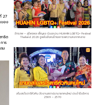
ี่ 27
น.ของ
จักรภพ – สุไพรพล เพ็ญแข ร่วมขบวน HUAHIN LGBTQ+ Festival
สาธิต
Thailand 2026 ชูพลังสังคมไทยเคารพความหลากหลาย
 การ
รรม
สโมสรโรตารีหัวหิน จัดงานสถาปนานายกคนใหม่ ประจำปีบริหาร
2569 – 2570