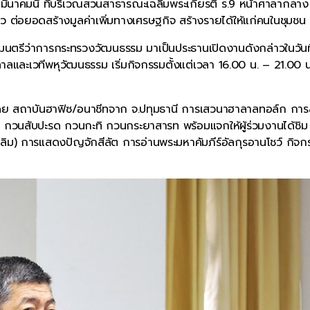
 มีนาคมนี้ ที่บริเวณสวนสาธารณะเฉลิมพระเกียรติ ร.9 หน้าศาลากลาง
ยว ต่อยอดสร้างมูลค่าเพิ่มทางเศรษฐกิจ สร้างรายได้ให้แก่คนในชุมชน
ัฐมนตรีว่าการกระทรวงวัฒนธรรม มาเป็นประธานเปิดงานดังกล่าวในวันท
าลาลและเวทีพหุวัฒนธรรม เริ่มกิจกรรมตั้งแต่เวลา 16.00 น. – 21.00 
โดย สถาบันฮาฟิซ/อนาชีทจาก จ.ปทุมธานี การเสวนาฮาลาลทอล์ก การ
นสับปะรด กวนกะทิ กวนกระยาสารท พร้อมแจกให้ผู้ร่วมงานได้ชิม
ลิม) การแสดงปัญจักสีลัต การอ่านพระมหาคัมภีร์อัลกุรอานโชว์ กิจก