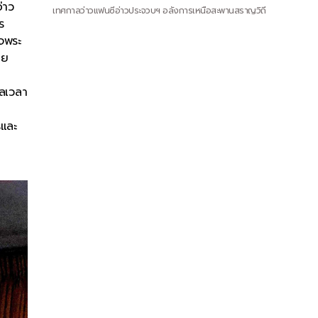
่าว
เทศกาลว่าวแฟนซีอ่าวประจวบฯ อลังการเหนือสะพานสราญวิถี
ร
็จพระ
ทย
าลเวลา
รและ