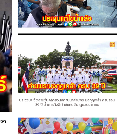
ประจวบฯ จัดงานวันคล้ายวันสถาปนาค่ายพระมงกุฎเกล้า ครบรอบ
39 ปี ย้ำภารกิจพิทักษ์แผ่นดิน ดูแลประชาชน
างๆ