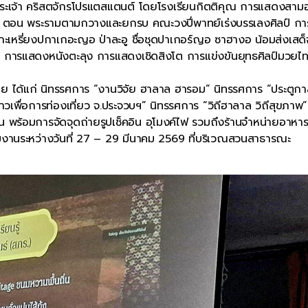
ระเจ้า คริสตจักรโปรแตสแตนต์ โดยโรงเรียนกิตติคุณ การแสดงสามอ
 ตอน พระรามตามกวางและยกรบ คณะวงปี่พาทย์เร่งบรรเลงศิลป์ กา
กะเหรี่ยงปกาเกอะญอ ป่าละอู ชื่อชุดปาเกอร์ญอ ซาฮางอ น้อมส่งเสด
 การแสดงหนังตะลุง การแสดงเชิดสิงโต การแข่งขันยุทธศิลป์มวยไ
 ได้แก่ นิทรรศการ “งานวิจัย ฮาลาล ฮารอม” นิทรรศการ “ประตูก
วเพื่อการท่องเที่ยว จ.ประจวบฯ” นิทรรศการ “วิถีฮาลาล วิถีสุขภาพ”
พร้อมการจัดจุดถ่ายรูปเช็คอิน อุโมงค์ไฟ รวมถึงร้านจำหน่ายอาหา
งานระหว่างวันที่ 27 – 29 มีนาคม 2569 ที่บริเวณสวนสาธารณะ