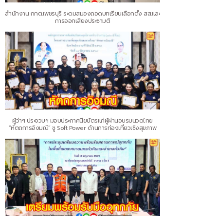
สำนักงาน กกต.เพชรบุรี ระดมสมองถอดบทเรียนเลือกตั้ง สส.และ
การออกเสียงประชามติ
ผู้ว่าฯ ประจวบฯ มอบประกาศนียบัตรแก่ผู้ผ่านอบรมนวดไทย
“หัตถการอิงมณี” ชู Soft Power ด้านการท่องเที่ยวเชิงสุขภาพ