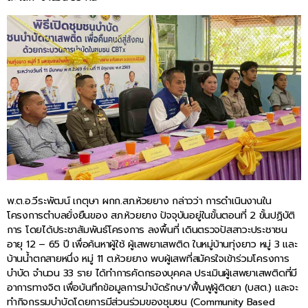
พ.ต.อ.วีระพัฒน์ เกตุษา ผกก.สภ.ห้วยยาง กล่าวว่า การดำเนินงานใน
โครงการตำบลยั่งยืนของ สภ.ห้วยยาง ปัจจุบันอยู่ในขั้นตอนที่ 2 ขั้นปฏิบัติ
การ โดยได้ประชาสัมพันธ์โครงการ ลงพื้นที่ เดินตรวจปัสสาวะประชาชน
อายุ 12 – 65 ปี เพื่อค้นหาผู้ใช้ ผู้เสพยาเสพติด ในหมู่บ้านทุ่งยาว หมู่ 3 และ
บ้านน้ำตกสายหนึ่ง หมู่ 11 ต.ห้วยยาง พบผู้เสพที่สมัครใจเข้าร่วมโครงการ
บำบัด จำนวน 33 ราย ได้ทำการคัดกรองบุคคล ประเมินผู้เสพยาเสพติดที่มี
อาการทางจิต เพื่อบันทึกข้อมูลการบำบัดรักษา/ฟื้นฟูผู้ติดยา (บสต.) และจะ
ทำกิจกรรมบำบัดโดยการมีส่วนร่วมของชุมชน (Community Based