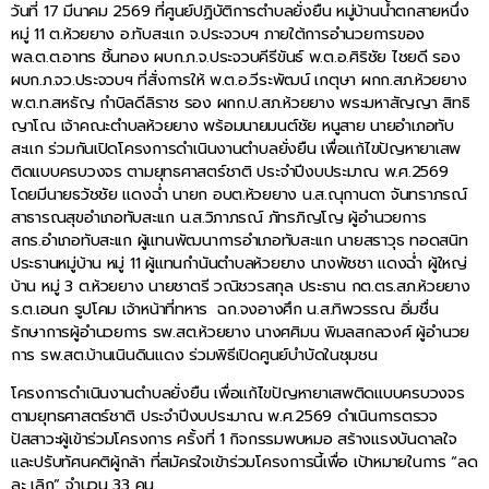
วันที่ 17 มีนาคม 2569 ที่ศูนย์ปฏิบัติการตำบลยั่งยืน หมู่บ้านน้ำตกสายหนึ่ง
หมู่ 11 ต.ห้วยยาง อ.ทับสะแก จ.ประจวบฯ ภายใต้การอำนวยการของ
พล.ต.ต.อาทร ชิ้นทอง ผบก.ภ.จ.ประจวบคีรีขันธ์ พ.ต.อ.ศิริชัย ไชยดี รอง
ผบก.ภ.จว.ประจวบฯ ที่สั่งการให้ พ.ต.อ.วีระพัฒน์ เกตุษา ผกก.สภ.ห้วยยาง
พ.ต.ท.สหธัญ กำบิลดีลิราช รอง ผกก.ป.สภ.ห้วยยาง พระมหาสัญญา สิทธิ
ญาโณ เจ้าคณะตำบลห้วยยาง พร้อมนายมนต์ชัย หนูสาย นายอำเภอทับ
สะเเก ร่วมกันเปิดโครงการดำเนินงานตำบลยั่งยืน เพื่อแก้ไขปัญหายาเสพ
ติดแบบครบวงจร ตามยุทธศาสตร์ชาติ ประจำปีงบประมาณ พ.ศ.2569
โดยมีนายธวัชชัย แดงฉ่ำ นายก อบต.ห้วยยาง น.ส.ณุกานดา จันทราภรณ์
สาธารณสุขอำเภอทับสะเเก น.ส.วิภาภรณ์ ภัทรภิญโญ ผู้อำนวยการ
สกร.อำเภอทับสะเเก ผู้แทนพัฒนาการอำเภอทับสะเเก นายสราวุธ ทอดสนิท
ประธานหมู่บ้าน หมู่ 11 ผู้แทนกำนันตำบลห้วยยาง นางพัชชา เเดงฉ่ำ ผู้ใหญ่
บ้าน หมู่ 3 ต.ห้วยยาง นายชาตรี วณิชวรสกุล ประธาน กต.ตร.สภ.ห้วยยาง
ร.ต.เอนก รูปโคม เจ้าหน้าที่ทหาร ฉก.จงอางศึก น.ส.ทิพวรรณ อิ่มชื่น
รักษาการผู้อำนวยการ รพ.สต.ห้วยยาง นางศศิมน พิมลสกลวงศ์ ผู้อำนวย
การ รพ.สต.บ้านเนินดินแดง ร่วมพิธีเปิดศูนย์บำบัดในชุมชน
โครงการดำเนินงานตำบลยั่งยืน เพื่อแก้ไขปัญหายาเสพติดแบบครบวงจร
ตามยุทธศาสตร์ชาติ ประจำปีงบประมาณ พ.ศ.2569 ดำเนินการตรวจ
ปัสสาวะผู้เข้าร่วมโครงการ ครั้งที่ 1 กิจกรรมพบหมอ สร้างแรงบันดาลใจ
และปรับทัศนคติผู้กล้า ที่สมัครใจเข้าร่วมโครงการนี้เพื่อ เป้าหมายในการ “ลด
ละ เลิก” จำนวน 33 คน