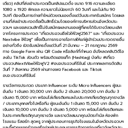
เดียว) คลิปที่ส่งเข้าประกวดเป็นคลิปแนวตั้ง ขนาด 9:16 ความละเอียด
1080 x 1920 พิกเซล ความยาวไม่น้อยกว่า 60 วินาที และไม่เกิน 90
วินาที ต้องเป็นการถ่ายทำใหม่ด้วยตนเองตั้งแต่วันประกาศรับสมัคร โดยผล
งานที่ส่งเข้าประกวดถือเป็นสิทธิ์ร่วมโดยองค์การบริหารส่วนจังหวัดประ
จวบฯ และขอสงวนสิทธิ์ไม่รับสมัครผลงานของผู้ที่เคยได้รับรางวัลชนะเลิศ
จากโครงการประกวด “เที่ยวประจวบฮีลใจให้ใจฟู2567” และ “เที่ยวประจวบ
Nextvibe ให้ใจฟู” เพื่อเป็นการกระจายโอกาสให้แก่ผู้เข้าร่วมประกวดรายอื่น
อย่างทั่วถึง เปิดรับสมัครตั้งแต่วันที่ 21 มีนาคม – 21 กรกฎาคม 2569
ทาง Google Form ผ่าน QR Code หรือลิงก์ที่กำหนด อัปโหลดคลิปวิดีโอ
ลงใน TikTok ส่วนตัว พร้อมติดแฮชแท็ก (Hashtag) บังคับ #เที่ยว
ประจวบNextVibeให้ใจฟูV2 #อบจประจวบคีรีขันธ์ ประกาศผลการตัดสิน
วันที่ 7 สิงหาคม 2569 ผ่านทางเพจ Facebook และ Tiktok
อบจ.ประจวบคีรีขันธ์
รางวัลการประกวด ประเภท Influencer ระดับ Micro Influencers ผู้ชนะ
อันดับ 1 เงินสด 30,000 บาท อันดับ 2 เงินสด 20,000 บาท อันดับ 3
เงินสด 15,000 บาท พร้อมโล่เกียรติยศและใบประกาศเกียรติคุณทุกรางวัล
/ ประเภทบุคคลทั่วไปหรือทีม ผู้ชนะอันดับ 1 เงินสด 15,000 บาท อันดับ 2
เงินสด 10,000 บาท อันดับ 3 เงินสด 5,000 บาท พร้อมโล่เกียรติยศและ
ใบประกาศเกียรติคุณทุกรางวัล และรางวัลสมนาคุณบัตรกำนัล ห้องพัก
โรงแรม รีสอร์ท สุดหรู จากผู้ประกอบการธุรกิจโรงแรมในจังหวัดประจวบฯ
และกิ๊ฟวอยเชอร์จากเครือข่ายผู้ประกอบการธุรกิจการท่องเที่ยวจังหวัดประ