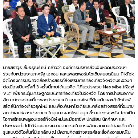
นายสราวุธ ลิ้มอรุณรักษ์ กล่าวว่า องค์การบริหารส่วนจังหวัดประจวบฯ
ร่วมกับหน่วยงานภาครัฐ เอกชน และแพลตฟอร์มโซเชียลยอดนิยม TikTok
จัดโครงการประกวดสื่อสร้างสรรค์ส่งเสริมการท่องเที่ยวจังหวัดประจวบฯ
ต่อเนื่องเป็นครั้งที่ 3 ครั้งนี้ภายใต้แนวคิด “เที่ยวประจวบ Nextvibe ให้ใจฟู
V.2” เพื่อกระตุ้นเศรษฐกิจและการท่องเที่ยวในจังหวัด โดยการนำเสนอภาพ
ลักษณ์การท่องเที่ยวของประจวบฯ ในมุมมองใหม่ที่ทันสมัยและเข้าถึงไลฟ์
สไตล์นักท่องเที่ยวยุคใหม่ และเพื่อเฟ้นหาไอเดียและพลังสร้างสรรค์ที่จะมาบ
อกเล่าเสน่ห์ของประจวบฯ ในมุมมองสดใหม่ สนุก ซึ้ง และทรงพลัง โดยเปิด
โอกาสให้อินฟลูเอนเซอร์ทั้งมือใหม่และมืออาชีพ นักเรียน นักศึกษา และ
ประชาชนทั่วไปได้ร่วมแสดงความสามารถในการผลิตคอนเทนต์ท่องเที่ยวใน
รูปแบบวิดีโอสั้นที่มีเอกลักษณ์ มีความคิดสร้างสรรค์และสื่อถึงอารมณ์ใน