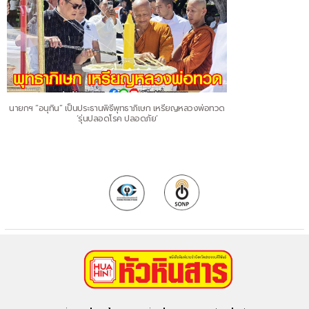
นายกฯ “อนุทิน” เป็นประธานพิธีพุทธาภิเษก เหรียญหลวงพ่อทวด
‘รุ่นปลอดโรค ปลอดภัย’