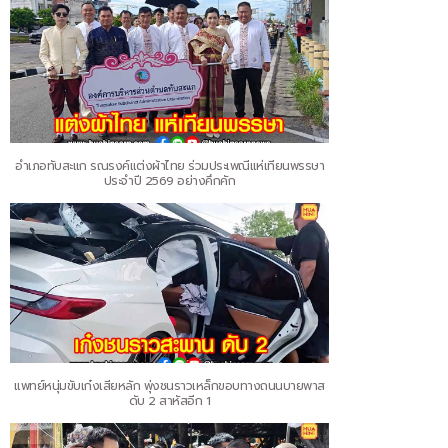
อำเภอทับสะแก รณรงค์แต่งผ้าไทย ร่วมประเพณีแห่เทียนพรรษา
ประจำปี 2569 อย่างคึกคัก
แพทย์หนุ่มขับเก๋งเสียหลัก พุ่งชนราวเหล็กขอบทางถนนบายพาส
ดับ 2 สาหัสอีก 1