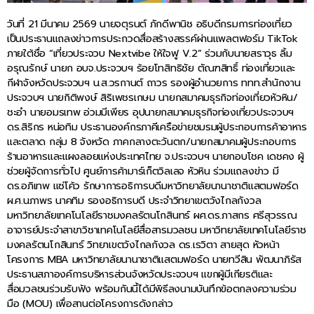
วันที่ 21 มีนาคม 2569 นายจตุรนต์ ภักดีพานิช อธิบดีกรมการท่องเที่ยว
เป็นประธานแถลงข่าวการประกวดสื่อสร้างสรรค์ผ่านแพลตฟอร์ม TikTok
ภายใต้ชื่อ “เที่ยวประจวบ Nextvibe ให้ใจฟู V.2” ร่วมกับนายสราวุธ ลิ้ม
อรุณรักษ์ นายก อบจ.ประจวบฯ ร้อยโทสิทธิชัย ตัณฑสิทธิ์ ท่องเที่ยวและ
กีฬาจังหวัดประจวบฯ น.ส.วรกานต์ ถาวร รองผู้อำนวยการ ททท.สำนักงาน
ประจวบฯ นายกิติพงษ์ สิริเพชรเกษม นายกสมาคมธุรกิจท่องเที่ยวหัวหิน/
ชะอำ นายอมรเทพ อ่วมมีเพียร อุปนายกสมาคมธุรกิจท่องเที่ยวประจวบฯ
ดร.สิริกร หน่อทิม ประธานองค์กรภาคีเครือข่ายชมรมผู้ประกอบการค้าอาหาร
และตลาด กลุ่ม 8 จังหวัด ภาคกลางตะวันตก/นายกสมาคมผู้ประกอบการ
ร้านอาหารและแผงลอยแห่งประเทศไทย จ.ประจวบฯ นายกอบโชค เดชคง ผู้
ช่วยผู้จัดการทั่วไป ศูนย์การค้ามาร์เก็ตวิลเลจ หัวหิน ร่วมแถลงข่าว มี
ดร.อภิเทพ แซ่โค้ว รักษาการอธิการบดีมหาวิทยาลัยนานาชาติแสตมฟอร์ด
ผ.ศ.นภาพร นาคทิม รองอธิการบดี ประจำวิทยาเขตวังไกลกังวล
มหาวิทยาลัยเทคโนโลยีราชมงคลรัตนโกสินทร์ ผศ.ดร.ภาสกร ศรีสุวรรณ
อาจารย์ประจำสาขาวิชาเทคโนโลยีสื่อสารมวลชน มหาวิทยาลัยเทคโนโลยีราช
มงคลรัตนโกสินทร์ วิทยาเขตวังไกลกังวล ดร.เรวิตา สายสุด หัวหน้า
โครงการ MBA มหาวิทยาลัยนานาชาติแสตมฟอร์ด นายทวีสิน พัฒนาภิรัส
ประธานสภาองค์การบริหารส่วนจังหวัดประจวบฯ แขกผู้มีเกียรติและ
สื่อมวลชนร่วมรับฟัง พร้อมกันนี้ได้มีพิธีลงนามบันทึกข้อตกลงความร่วม
มือ (MOU) เพื่อสานต่อโครงการดังกล่าว