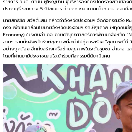
ราชการ อบต. กำนัน ผู้ใหญ่บ้าน ผู้บริหารองค์กรปกครองส่วนท้องถิ่
ปราณบุรี ระยะทาง 5 กิโลเมตร ท่ามกลางอากาศเย็นสบาย ก่อนที่จะ
นายสิทธิชัย สวัสดิ์แสน กล่าวว่าจังหวัดประจวบฯ จัดกิจกรรมวิ่ง Run
ครั้ง เพื่อขับเคลื่อนโยบายจังหวัดประจวบฯ รักษ์สุขภาพ ให้ทุกคนม
Economy) ในระดับอำเภอ ภายใต้ยุทธศาสตร์การพัฒนาจังหวัด “N
จวบฯ รวมทั้งจังหวัดรักษ์สุขภาพที่จะนำไปสู่การสร้าง ”สุขภาพที่
อย่างถูกต้อง อีกทั้งสร้างเครือข่ายสุขภาพในระดับชุมชน อำเภอ และ
โดยที่ผ่านมามีประชาชนสนใจเข้าร่วมกิจกรรมนี้นับหมื่นคน