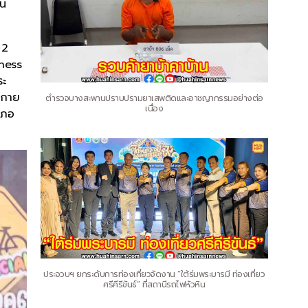
อน
 2
lness
ระ
ังกาย
ตำรวจบางสะพานปราบปรามยาเสพติดและอาชญากรรมอย่างต่อ
เนื่อง
เภอ
ประจวบฯ ยกระดับการท่องเที่ยวจัดงาน “ใต้ร่มพระบารมี ท่องเที่ยว
ศรีคีรีขันธ์” ที่สถานีรถไฟหัวหิน