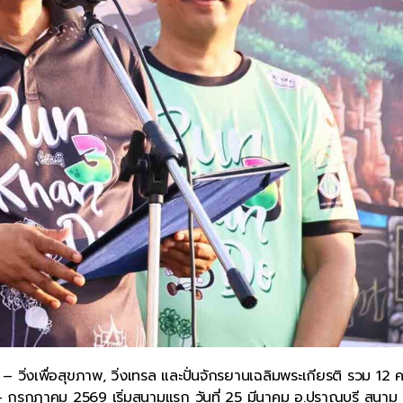
– วิ่งเพื่อสุขภาพ, วิ่งเทรล และปั่นจักรยานเฉลิมพระเกียรติ รวม 12 คร
คม – กรกฎาคม 2569 เริ่มสนามแรก วันที่ 25 มีนาคม อ.ปราณบุรี สนาม 