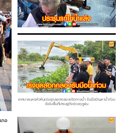
เทศบาลนครหัวหินเร่งขุดลอกคลองเปิดทางน้ำ รับมือปัญหาน้ำท่วม
ขังในพื้นที่เศรษฐกิจช่วงฤดูฝน
ำเภอ