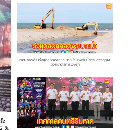
เทศบาลชะอำ เร่งขุดลอกคลองระบายน้ำป้องกันน้ำท่วมช่วงฤดูฝน
ด้วยมาตรการเชิงรุก
ั้ง
2 วัน