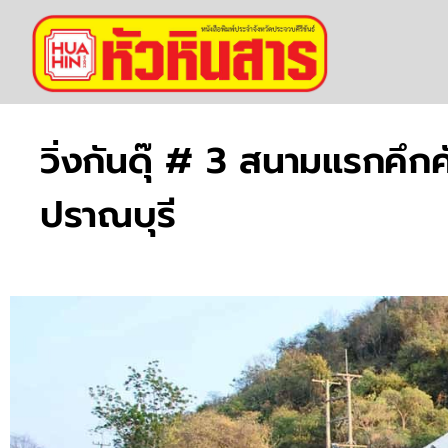
วิ่งกันดุ๊ # 3 สนามแรกคึกค
ปราณบุรี