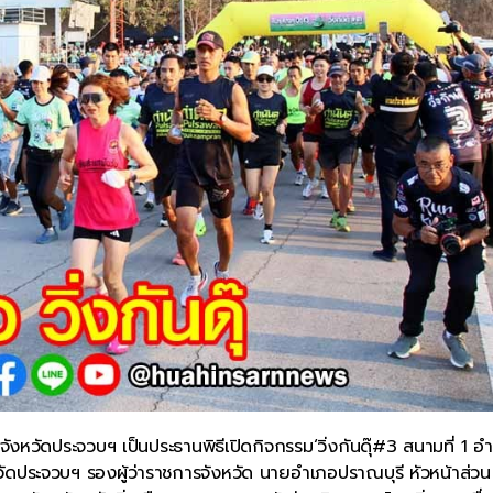
รจังหวัดประจวบฯ เป็นประธานพิธีเปิดกิจกรรม‘วิ่งกันดุ๊#3 สนามที่ 1 อ
ัดประจวบฯ รองผู้ว่าราชการจังหวัด นายอำเภอปราณบุรี หัวหน้าส่วน