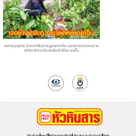
พลายบุญช่วย ช้างเจ้าถิ่นป่าละอูออกหากิน เจอรถบรรทุกคนงาน
ตกใจกลัวกระโดดหนีจนได้รับบาดเจ็บ
เกี่ยวกับเรา
แผนที่
ข้อกำหนดและเงื่อนไข
นโยบายความเป็นส่วนตัว
ติดต่อ