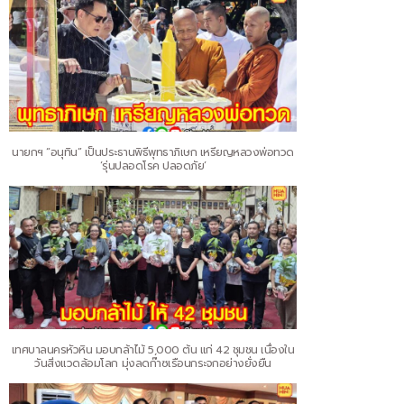
นายกฯ “อนุทิน” เป็นประธานพิธีพุทธาภิเษก เหรียญหลวงพ่อทวด
‘รุ่นปลอดโรค ปลอดภัย’
เทศบาลนครหัวหิน มอบกล้าไม้ 5,000 ต้น แก่ 42 ชุมชน เนื่องใน
วันสิ่งแวดล้อมโลก มุ่งลดก๊าซเรือนกระจกอย่างยั่งยืน