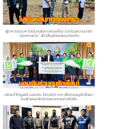
ผู้ว่าฯ ประจวบฯ โปรโมทเส้นทางท่องเที่ยว อวดโฉมความน่ารัก
“น้องค่างแว่น” สัตว์สัญลักษณ์ของจังหวัด
กล้วยน้ำไทมูลนิธิ มอบเงิน 100,000 บาท เพื่อร่วมอนุรักษ์โลมา
ทะเลไทยและสัตว์ทะเลหายากอย่างยั่งยืน