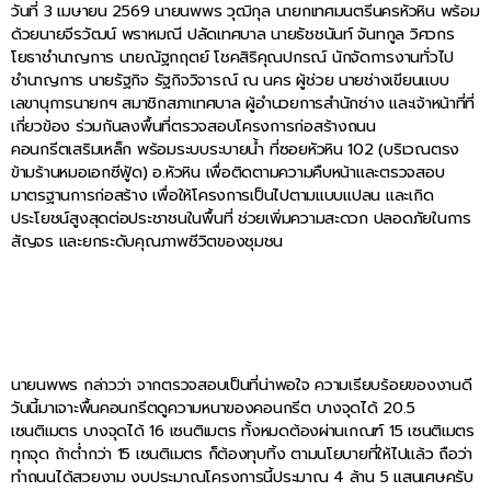
วันที่ 3 เมษายน 2569 นายนพพร วุฒิกุล นายกเทศมนตรีนครหัวหิน พร้อม
ด้วยนายจีรวัฒน์ พราหมณี ปลัดเทศบาล นายธัชชนันท์ จันทกูล วิศวกร
โยธาชำนาญการ นายณัฐกฤตย์ โชคสิริคุณปกรณ์ นักจัดการงานทั่วไป
ชำนาญการ นายรัฐกิจ รัฐกิจวิจารณ์ ณ นคร ผู้ช่วย นายช่างเขียนแบบ
เลขานุการนายกฯ สมาชิกสภาเทศบาล ผู้อำนวยการสำนักช่าง และเจ้าหน้าที่ที่
เกี่ยวข้อง ร่วมกันลงพื้นที่ตรวจสอบโครงการก่อสร้างถนน
คอนกรีตเสริมเหล็ก พร้อมระบบระบายน้ำ ที่ซอยหัวหิน 102 (บริเวณตรง
ข้ามร้านหมอเอกซีฟู้ด) อ.หัวหิน เพื่อติดตามความคืบหน้าและตรวจสอบ
มาตรฐานการก่อสร้าง เพื่อให้โครงการเป็นไปตามแบบแปลน และเกิด
ประโยชน์สูงสุดต่อประชาชนในพื้นที่ ช่วยเพิ่มความสะดวก ปลอดภัยในการ
สัญจร และยกระดับคุณภาพชีวิตของชุมชน
นายนพพร กล่าวว่า จากตรวจสอบเป็นที่น่าพอใจ ความเรียบร้อยของงานดี
วันนี้มาเจาะพื้นคอนกรีตดูความหนาของคอนกรีต บางจุดได้ 20.5
เซนติเมตร บางจุดได้ 16 เซนติเมตร ทั้งหมดต้องผ่านเกณฑ์ 15 เซนติเมตร
ทุกจุด ถ้าต่ำกว่า 15 เซนติเมตร ก็ต้องทุบทิ้ง ตามนโยบายที่ให้ไปแล้ว ถือว่า
ทำถนนได้สวยงาม งบประมาณโครงการนี้ประมาณ 4 ล้าน 5 แสนเศษครับ