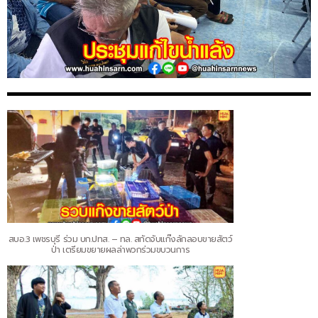
สบอ.3 เพชรบุรี ร่วม บก.ปทส. – ทล. สกัดจับแก๊งลักลอบขายสัตว์
ป่า เตรียมขยายผลล่าพวกร่วมขบวนการ