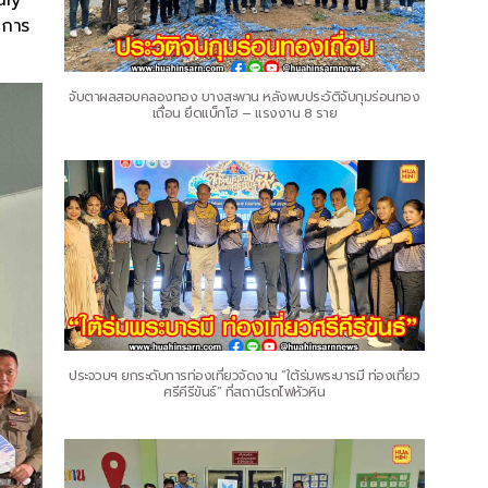
ิการ
จับตาผลสอบคลองทอง บางสะพาน หลังพบประวัติจับกุมร่อนทอง
เถื่อน ยึดแบ็กโฮ – แรงงาน 8 ราย
ประจวบฯ ยกระดับการท่องเที่ยวจัดงาน “ใต้ร่มพระบารมี ท่องเที่ยว
ศรีคีรีขันธ์” ที่สถานีรถไฟหัวหิน