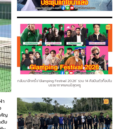
กลับมาอีกครั้ง‘Glamping Festival 2026’ รวม 14 ศิลปินตัวท็อปใน
บรรยากาศแคมป์สุดหรู
ีฬา
ง
ำคัญ
ะดับ
dly