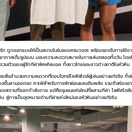
ท ถูกออกแบบให้เป็นสนามในร่มแบบครบวงจร พร้อมรองรับการใช้งา
งปรับอากาศเต็มรูปแบบ มอบความสะดวกสบายในการเล่นตลอดทั้งวัน โดยไ
รวมตัวของผู้รักกีฬาพิคเคิลบอล ทั้งชาวไทยและชาวต่างชาติในหัวหิน
งอำนวยความสะดวกที่ตอบโจทย์ไลฟ์สไตล์ผู้เล่นอย่างแท้จริง ทั้งพื้
งขึ้นลานจอดรถ คาเฟ่สำหรับการพักผ่อนและเติมพลัง รวมถึงห้องอาบ
พียงสถานที่ออกกำลังกาย แต่คือชุมชนแห่งใหม่ที่ผสานกีฬา ไลฟ์สไตล์
ิน สู่การเป็นจุดหมายด้านกีฬาแห่งใหม่ของหัวหินอย่างแท้จริง