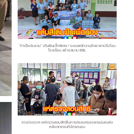
“ท่าเรือประจวบ” เติมฝันเด็กพิเศษ ! ระดมพนักงานจิตอาสาปรับโฉม
โรงเรียน สร้างสนาม BBL
ชาวประจวบฯ แห่ตรวจสอบสิทธิในการครอบครองรถแน่นขนส่ง
หลังตกเกณฑ์บัตรคนจน