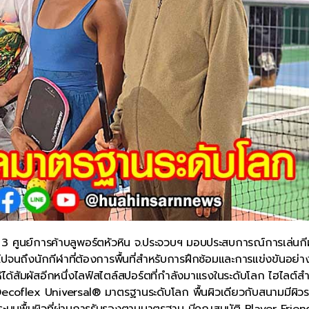
ั้น 3 ศูนย์การค้าบลูพอร์ตหัวหิน จ.ประจวบฯ มอบประสบการณ์การเล่นก
ป ไปจนถึงนักกีฬาที่ต้องการพื้นที่สำหรับการฝึกซ้อมและการแข่งขันอย่า
ห้ได้สัมผัสอีกหนึ่งไลฟ์สไตล์สปอร์ตที่กำลังมาแรงในระดับโลก ไฮไลต์ส
 Decoflex Universal® มาตรฐานระดับโลก พื้นผิวเดียวกับสนามมีผิวร
ระบบพื้นผิวที่ผ่านการรับรองตามมาตรฐาน มีคุณสมบัติ Player Frien