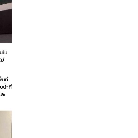
นใน
ม่
นที่
น้ำที่
และ