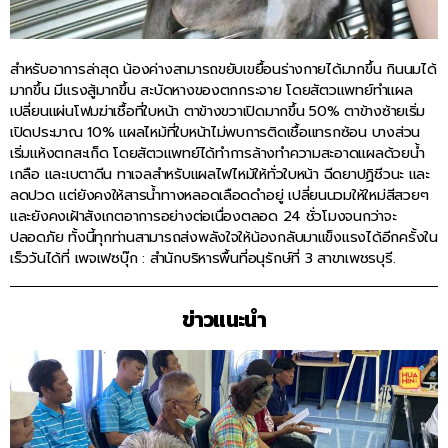
สำหรับอาการล่าสุด น้องค่างสามารถขยับเขยื้อนร่างกายได้มากขึ้น กินนมได้
มากขึ้น มีแรงสู้มากขึ้น สะบัดหางของตกกระจาย โดยสัตวแพทย์ทำแผล
เปลี่ยนแผ่นโฟมฆ่าเชื้อที่ใบหน้า ตาข้างขวาเปิดมากขึ้น 50% ตาข้างซ้ายเริ่ม
เปิดประมาณ 10% แผลไหม้ที่ใบหน้าไม่พบการติดเชื้อแทรกซ้อน บางส่วน
เริ่มแห้งตกสะเก็ด โดยสัตวแพทย์ได้ทำการล้างทำความสะอาดแผลด้วยน้ำ
เกลือ และเบตาดีน ทาเจลสำหรับแผลไฟไหม้ให้ทั่วใบหน้า ฉีดยาปฏิชีวนะ และ
ลดปวด แต่ยังคงให้สารน้ำทางหลอดเลือดดำอยู่ เปลี่ยนนวมให้ใหม่สีสวยๆ
และยังคงเฝ้าสังเกตอาการอย่างต่อเนื่องตลอด 24 ชั่วโมงจนกว่าจะ
ปลอดภัย ทั้งนี้ทุกท่านสามารถส่งพลังใจให้น้องกลับมาแข็งแรงได้อีกครั้งใน
เร็ววันได้ที่ เพจเฟซบุ๊ก : สำนักบริหารพื้นที่อนุรักษ์ที่ 3 สาขาเพชรบุรี.
ข่าวแนะนำ