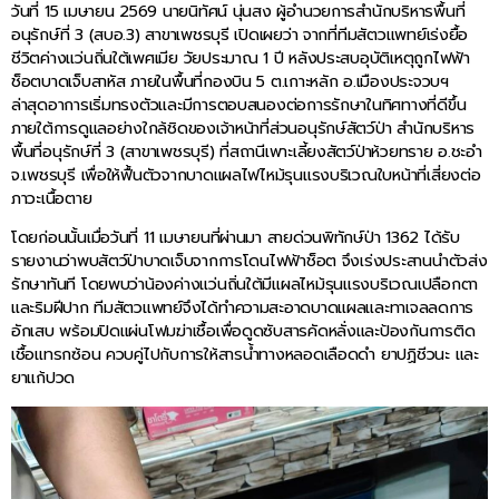
วันที่ 15 เมษายน 2569 นายนิทัศน์ นุ่นสง ผู้อำนวยการสำนักบริหารพื้นที่
อนุรักษ์ที่ 3 (สบอ.3) สาขาเพชรบุรี เปิดเผยว่า จากที่ทีมสัตวแพทย์เร่งยื้อ
ชีวิตค่างแว่นถิ่นใต้เพศเมีย วัยประมาณ 1 ปี หลังประสบอุบัติเหตุถูกไฟฟ้า
ช็อตบาดเจ็บสาหัส ภายในพื้นที่กองบิน 5 ต.เกาะหลัก อ.เมืองประจวบฯ
ล่าสุดอาการเริ่มทรงตัวและมีการตอบสนองต่อการรักษาในทิศทางที่ดีขึ้น
ภายใต้การดูแลอย่างใกล้ชิดของเจ้าหน้าที่ส่วนอนุรักษ์สัตว์ป่า สำนักบริหาร
พื้นที่อนุรักษ์ที่ 3 (สาขาเพชรบุรี) ที่สถานีเพาะเลี้ยงสัตว์ป่าห้วยทราย อ.ชะอำ
จ.เพชรบุรี เพื่อให้ฟื้นตัวจากบาดแผลไฟไหม้รุนแรงบริเวณใบหน้าที่เสี่ยงต่อ
ภาวะเนื้อตาย
โดยก่อนนั้นเมื่อวันที่ 11 เมษายนที่ผ่านมา สายด่วนพิทักษ์ป่า 1362 ได้รับ
รายงานว่าพบสัตว์ป่าบาดเจ็บจากการโดนไฟฟ้าช็อต จึงเร่งประสานนำตัวส่ง
รักษาทันที โดยพบว่าน้องค่างแว่นถิ่นใต้มีแผลไหม้รุนแรงบริเวณเปลือกตา
และริมฝีปาก ทีมสัตวแพทย์จึงได้ทำความสะอาดบาดแผลและทาเจลลดการ
อักเสบ พร้อมปิดแผ่นโฟมฆ่าเชื้อเพื่อดูดซับสารคัดหลั่งและป้องกันการติด
เชื้อแทรกซ้อน ควบคู่ไปกับการให้สารน้ำทางหลอดเลือดดำ ยาปฏิชีวนะ และ
ยาแก้ปวด