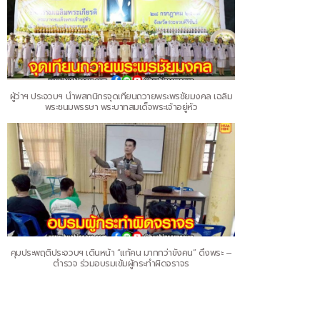
ผู้ว่าฯ ประจวบฯ นำพสกนิกรจุดเทียนถวายพระพรชัยมงคล เฉลิม
พระชนมพรรษา พระบาทสมเด็จพระเจ้าอยู่หัว
คุมประพฤติประจวบฯ เดินหน้า “แก้คน มากกว่าขังคน” ดึงพระ –
ตำรวจ ร่วมอบรมเข้มผู้กระทำผิดจราจร