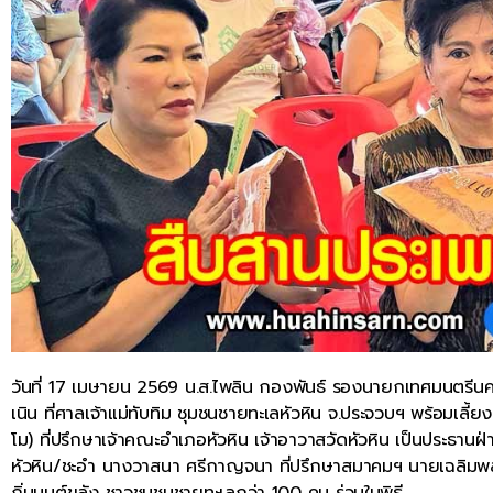
วันที่ 17 เมษายน 2569 น.ส.ไพลิน กองพันธ์ รองนายกเทศมนตรีนคร
เนิน ที่ศาลเจ้าแม่ทับทิม ชุมชนชายทะเลหัวหิน จ.ประจวบฯ พร้อมเลี้
โม) ที่ปรึกษาเจ้าคณะอำเภอหัวหิน เจ้าอาวาสวัดหัวหิน เป็นประธาน
หัวหิน/ชะอำ นางวาสนา ศรีกาญจนา ที่ปรึกษาสมาคมฯ นายเฉลิมพล โช
ถิ่นมนต์ขลัง ชาวชุมชนชายทะเลกว่า 100 คน ร่วมในพิธี