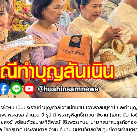
หัวหิน เป็นประธานทำบุญศาลเจ้าแม่ทับทิม เจ้าพ่อสมบูรณ์ และทำบุญ
ยงเพลพระสงฆ์ จำนวน 9 รูป มี พระครูพิสุทธิ์ภาวนาพิธาน (เอกดนัย โชต
ฝ่ายสงฆ์ พร้อมด้วยนายกิติพงษ์ สิริเพชรเกษม นายกสมาคมธุรกิจท่องเ
คสุชาติ ประธานศาลเจ้าแม่ทับทิม ชมรมวัยสดใส ศูนย์การเรียนรู้หั