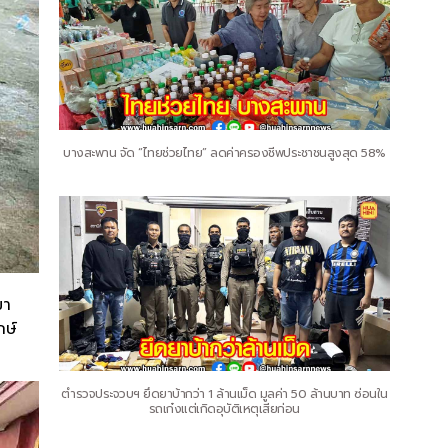
บางสะพาน จัด “ไทยช่วยไทย” ลดค่าครองชีพประชาชนสูงสุด 58%
มา
กษ์
ตำรวจประจวบฯ ยึดยาบ้ากว่า 1 ล้านเม็ด มูลค่า 50 ล้านบาท ซ่อนใน
รถเก๋งแต่เกิดอุบัติเหตุเสียก่อน