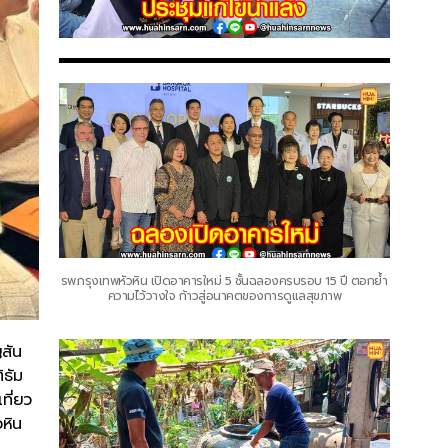
รพ.กรุงเทพหัวหิน เปิดอาคารใหม่ 5 ชั้นฉลองครบรอบ 15 ปี ตอกย้ำ
ความไว้วางใจ ก้าวสู่อนาคตของการดูแลสุขภาพ
สัน
ิธัม
ที่ยว
วหิน