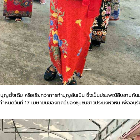
บุญดั้งเดิม หรือเรียกว่าการทำบุญสันเนิน ซึ่งเป็นประเพณีสืบสานกัน
หนดวันที่ 17 เมษายนของทุกปีของชุมชนชาวประมงหัวหิน เพื่ออนุรั