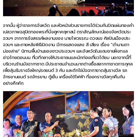
จากนั้น ผู้ว่าราชการจังหวัด และหัวหน้าส่วนราชการได้ร่วมกันปิดแผ่นทองคำ
เปลวภาพฉลุปิดทองพระที่นั่งคูหาคฤหาสน์ ตราสัญลักษณ์ของจังหวัดประ
จวบฯ จากการรังสรรค์ผลงานของ นายไพวรรณ ดวงแข ศิลปินเมืองประ
จวบฯ และภายหลังพิธีเปิดงาน มีการแสดงแสง สี เสียง เรื่อง “ตำนานตา
ม่องล่าย” นิทานพื้นบ้านของชาวประจวบฯ และจังหวัดในแถบชายฝั่งทะเล
อ่าวไทยตอนบน ที่เวทีกลางให้ประชาชนและนักท่องเที่ยวได้ชม นอกจากนี้ที่
บริเวณร้านมัจฉากาชาด มีประชาชนจำนวนมากต่างซื้อสลากกาชาดการกุศล
เพื่อลุ้นรับรางวัลใหญ่รถยนต์ 3 คัน และตักไข่มัจฉากาชาดลุ้นรางวัล รถ
จักรยานยนต์ รถจักรยาน ตู้เย็น เครื่องใช้ไฟฟ้า ที่ออกรางวัลทุกคืนกัน
อย่างคึกคัก