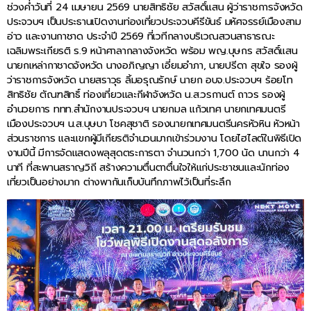
ช่วงค่ำวันที่ 24 เมษายน 2569 นายสิทธิชัย สวัสดิ์แสน ผู้ว่าราชการจังหวัด
ประจวบฯ เป็นประธานเปิดงานท่องเที่ยวประจวบคีรีขันธ์ มหัศจรรย์เมืองสาม
อ่าว และงานกาชาด ประจำปี 2569 ที่เวทีกลางบริเวณสวนสาธารณะ
เฉลิมพระเกียรติ ร.9 หน้าศาลากลางจังหวัด พร้อม พญ.บุษกร สวัสดิ์แสน
นายกเหล่ากาชาดจังหวัด นางอภิญญา เอี่ยมอำภา, นายปรีดา สุขใจ รองผู้
ว่าราชการจังหวัด นายสราวุธ ลิ้มอรุณรักษ์ นายก อบจ.ประจวบฯ ร้อยโท
สิทธิชัย ตัณฑสิทธิ์ ท่องเที่ยวและกีฬาจังหวัด น.ส.วรกานต์ ถาวร รองผู้
อำนวยการ ททท.สำนักงานประจวบฯ นายกมล แก้วเทศ นายกเทศมนตรี
เมืองประจวบฯ น.ส.บุษบา โชคสุชาติ รองนายกเทศมนตรีนครหัวหิน หัวหน้า
ส่วนราชการ และแขกผู้มีเกียรติจำนวนมากเข้าร่วมงาน โดยไฮไลต์ในพิธีเปิด
งานปีนี้ มีการจัดแสดงพลุสุดตระการตา จำนวนกว่า 1,700 นัด นานกว่า 4
นาที ที่สะพานสราญวิถี สร้างความตื่นตาตื่นใจให้แก่ประชาชนและนักท่อง
เที่ยวเป็นอย่างมาก ต่างพากันเก็บบันทึกภาพไว้เป็นที่ระลึก