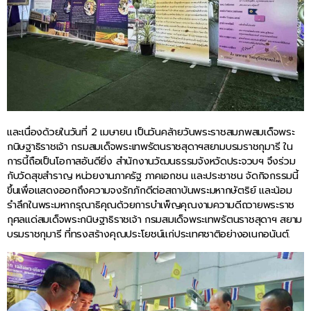
และเนื่องด้วยในวันที่ 2 เมษายน เป็นวันคล้ายวันพระราชสมภพสมเด็จพระ
กนิษฐาธิราชเจ้า กรมสมเด็จพระเทพรัตนราชสุดาฯสยามบรมราชกุมารี ใน
การนี้ถือเป็นโอกาสอันดียิ่ง สำนักงานวัฒนธรรมจังหวัดประจวบฯ จึงร่วม
กับวัดสุขสำราญ หน่วยงานภาครัฐ ภาคเอกชน และประชาชน จัดกิจกรรมนี้
ขึ้นเพื่อแสดงออกถึงความจงรักภักดีต่อสถาบันพระมหากษัตริย์ และน้อม
รำลึกในพระมหากรุณาธิคุณด้วยการบำเพ็ญคุณงามความดีถวายพระราช
กุศลแด่สมเด็จพระกนิษฐาธิราชเจ้า กรมสมเด็จพระเทพรัตนราชสุดาฯ สยาม
บรมราชกุมารี ที่ทรงสร้างคุณประโยชน์แก่ประเทศชาติอย่างอเนกอนันต์.