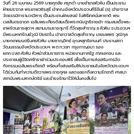
วันที่ 26 เมษายน 2569 นายศุภชัย ครุฑดำ นายอำเภอหัวหิน เป็นประธาน
ฝ่ายฆราวาส พระเทพวชิรสุธี เจ้าคณะจังหวัดประจวบคีรีขันธ์ (ธ) เจ้าอาวาส
วัดธรรมิการามวรวิหาร เป็นประธานฝ่ายสงฆ์ ในพิธีเทศน์มหาชาติ พระ
เวสสันดรชาดก เฉลิมพระเกียรติสมเด็จพระกนิษฐาธิราชเจ้า กรมสมเด็จพระ
เทพรัตนราชสุดาฯ สยามบรมราชกุมารี ที่วัดสุขสำราญ อ.หัวหิน จ.ประจวบฯ
มีพระมหาศรัณย์วุฒิ ปิยรตโน เจ้าอาวาสวัดสุขสำราญ นายนพพร วุฒิกุล
นายกเทศมนตรีนครหัวหิน นายชาญวิทย์ อุณหสุทธิยานนท์ ประธานสภา
วัฒนธรรมจังหวัดประจวบฯ พ.ต.ท.วรท กรุงกาญจนา รอง
ผกก.ป.สภ.หัวหิน หัวหน้าส่วนราชการ หน่วยงานภาครัฐ ภาคเอกชน และ
ประชาชนผู้มีจิตศรัทธาเข้าร่วมประกอบพิธี เพื่อเป็นการส่งเสริมการจัด
กิจกรรมเฉลิมพระเกียรติ พร้อมทั้งส่งเสริมให้ประชาชนในจังหวัดประจวบฯ
ได้ร่วมกันทำความดีถวายพระราชกุศล แสดงออกถึงความรักชาติ ศาสนา
สถาบันพระมหากษัตริย์ และธำรงรักษาไว้ให้มั่นคงสืบไป