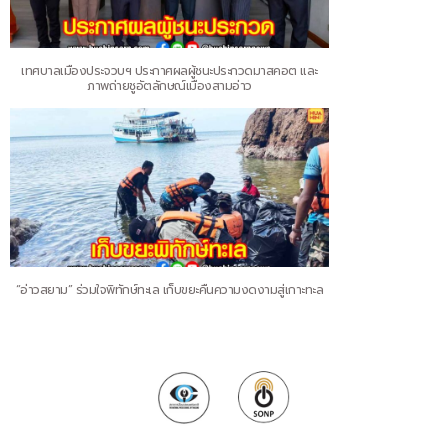
เทศบาลเมืองประจวบฯ ประกาศผลผู้ชนะประกวดมาสคอต และ
ภาพถ่ายชูอัตลักษณ์เมืองสามอ่าว
“อ่าวสยาม” ร่วมใจพิทักษ์ทะเล เก็บขยะคืนความงดงามสู่เกาะทะล