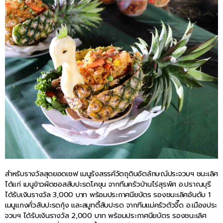
สำหรับรางวัลสุดยอดเชฟ เมนูรังสรรค์วัตถุดิบอัตลักษณ์ประจวบฯ ชนะเลิศ
ได้แก่ เมนูข้าวผัดซอสสับปะรดโคขุน จากทีมครัวบ้านไร่สุรพัศ อ.ปราณบุรี
ได้รับเงินรางวัล 3,000 บาท พร้อมประกาศนียบัตร รองชนะเลิศอันดับ 1
เมนูแกงคั่วสับปะรดกุ้ง และสมูทตี้สับปะรด จากทีมแม่ครัวตัวจี๊ด อ.เมืองประ
จวบฯ ได้รับเงินรางวัล 2,000 บาท พร้อมประกาศนียบัตร รองชนะเลิศ