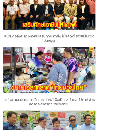
สนามกอล์ฟหลวงหัวหินเสริมทักษะอาชีพ ให้แคดดี้เยาวชนในช่วง
วันหยุด
ชะอำขยายเวลาตลาด“ไทยช่วยไทย”เพิ่มเป็น 2 วันต่อสัปดาห์ ช่วย
ลดภาระค่าครองชีพประชาชน