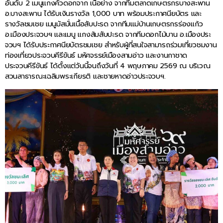
อันดับ 2 เมนูแกงคั่วดอกจาก เนื้อย่าง จากทีมตลาดเกษตรกรบางสะพาน
อ.บางสะพาน ได้รับเงินรางวัล 1,000 บาท พร้อมประกาศนียบัตร และ
รางวัลชมเชย เมนูมัสมั่นเนื้อสับปะรด จากทีมแม่บ้านเกษตรกรร่องแก้ว
อ.เมืองประจวบฯ และเมนู แกงส้มสับปะรด จากทีมดอกไม้บาน อ.เมืองประ
จวบฯ ได้รับประกาศนียบัตรชมเชย สำหรับผู้ที่สนใจสามารถร่วมเที่ยวชมงาน
ท่องเที่ยวประจวบคีรีขันธ์ มหัศจรรย์เมืองสามอ่าว และงานกาชาด
ประจวบคีรีขันธ์ ได้ตั้งแต่วันนี้จนถึงวันที่ 4 พฤษภาคม 2569 ณ บริเวณ
สวนสาธารณะเฉลิมพระเกียรติ และชายหาดอ่าวประจวบฯ.