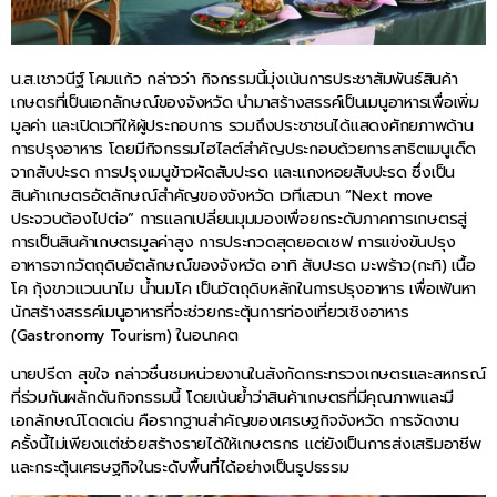
น.ส.เชาวนีฐ์ โคมแก้ว กล่าวว่า กิจกรรมนี้มุ่งเน้นการประชาสัมพันธ์สินค้า
เกษตรที่เป็นเอกลักษณ์ของจังหวัด นำมาสร้างสรรค์เป็นเมนูอาหารเพื่อเพิ่ม
มูลค่า และเปิดเวทีให้ผู้ประกอบการ รวมถึงประชาชนได้แสดงศักยภาพด้าน
การปรุงอาหาร โดยมีกิจกรรมไฮไลต์สำคัญประกอบด้วยการสาธิตเมนูเด็ด
จากสับปะรด การปรุงเมนูข้าวผัดสับปะรด และแกงหอยสับปะรด ซึ่งเป็น
สินค้าเกษตรอัตลักษณ์สำคัญของจังหวัด เวทีเสวนา “Next move
ประจวบต้องไปต่อ” การแลกเปลี่ยนมุมมองเพื่อยกระดับภาคการเกษตรสู่
การเป็นสินค้าเกษตรมูลค่าสูง การประกวดสุดยอดเชฟ การแข่งขันปรุง
อาหารจากวัตถุดิบอัตลักษณ์ของจังหวัด อาทิ สับปะรด มะพร้าว(กะทิ) เนื้อ
โค กุ้งขาวแวนนาไม น้ำนมโค เป็นวัตถุดิบหลักในการปรุงอาหาร เพื่อเฟ้นหา
นักสร้างสรรค์เมนูอาหารที่จะช่วยกระตุ้นการท่องเที่ยวเชิงอาหาร
(Gastronomy Tourism) ในอนาคต
นายปรีดา สุขใจ กล่าวชื่นชมหน่วยงานในสังกัดกระทรวงเกษตรและสหกรณ์
ที่ร่วมกันผลักดันกิจกรรมนี้ โดยเน้นย้ำว่าสินค้าเกษตรที่มีคุณภาพและมี
เอกลักษณ์โดดเด่น คือรากฐานสำคัญของเศรษฐกิจจังหวัด การจัดงาน
ครั้งนี้ไม่เพียงแต่ช่วยสร้างรายได้ให้เกษตรกร แต่ยังเป็นการส่งเสริมอาชีพ
และกระตุ้นเศรษฐกิจในระดับพื้นที่ได้อย่างเป็นรูปธรรม