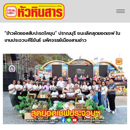
“ข้าวผัดซอสสับปะรดโคขุน” ปราณบุรี ชนะเลิศสุดยอดเชฟ ใน
งานประจวบคีรีขันธ์ มหัศจรรย์เมืองสามอ่าว