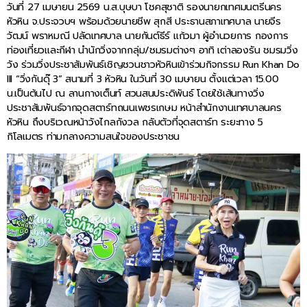
วันที่ 27 เมษายน 2569 น.ส.บุษบา โชคสุชาติ รองนายกเทศมนตรีนคร
หัวหิน จ.ประจวบฯ พร้อมด้วยนายชีพ สุกสี ประธานสภาเทศบาล นายจีร
วัฒน์ พราหมณี ปลัดเทศบาล นายกันต์ธีร์ แก้วมา ผู้อำนวยการ กองการ
ท่องเที่ยวและกีฬา นำนักวิ่งจากกลุ่ม/ชมรมต่างๆ อาทิ เต่าลองรัน ชมรมวิ่ง
วัง ร่วมวิ่งประชาสัมพันธ์เชิญชวนชาวหัวหินเข้าร่วมกิจกรรม Run Khan Do
III “วิ่งกันดุ๊ 3” สนามที่ 3 หัวหิน ในวันที่ 30 เมษายน ตั้งแต่เวลา 15.00
น.เป็นต้นไป ณ ลานกางเต็นท์ สวนสนประดิพันธ์ โดยใช้เส้นทางวิ่ง
ประชาสัมพันธ์จากจุดสตาร์ทถนนเพชรเกษม หน้าสำนักงานเทศบาลนคร
หัวหิน ถึงบริเวณหน้าวังไกลกังวล กลับตัวที่จุดสตาร์ท ระยะทาง 5
กิโลเมตร ท่ามกลางความสนใจของประชาชน