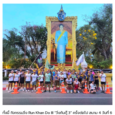
ทั้งนี้ กิจกรรมวิ่ง Run Khan Do III “วิ่งกันดุ๊ 3” ครั้งต่อไป สนาม 4 วันที่ 6