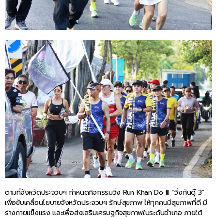
ตามที่จังหวัดประจวบฯ กำหนดกิจกรรมวิ่ง Run Khan Do III “วิ่งกันดุ๊ 3”
เพื่อขับเคลื่อนโยบายจังหวัดประจวบฯ รักษ์สุขภาพ ให้ทุกคนมีสุขภาพที่ดี มี
ร่างกายแข็งแรง และเพื่อส่งเสริมเศรษฐกิจสุขภาพในระดับอำเภอ ภายใต้