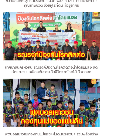
ขบวนองค์กรชุมชนประจวบฯ ผนึก พอช. 3 โซน เดินหน้าพัฒนา
คุณภาพชีวิต ช่วยผู้ไร้ที่ดิน ที่อยู่อาศัย
เทศบาลนครหัวหิน รณรงค์ป้องกันโรคติดต่อนำโดยแมลง ลด
อัตราป่วยและป้องกันการเสียชีวิตจากโรคไข้เลือดออก
ฟุตบอลเยาวชนกองทุนแม่ของแผ่นดินประจวบฯ รวมพลังสร้าง