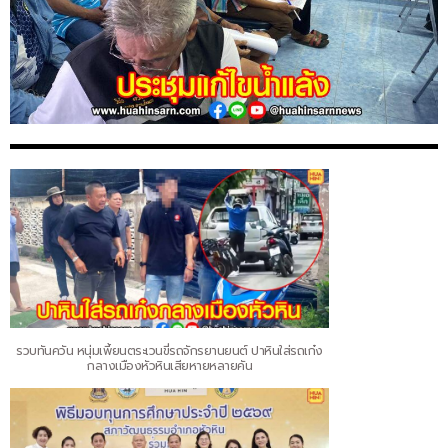
รวบทันควัน หนุ่มเพี้ยนตระเวนขี่รถจักรยานยนต์ ปาหินใส่รถเก๋ง
กลางเมืองหัวหินเสียหายหลายคัน