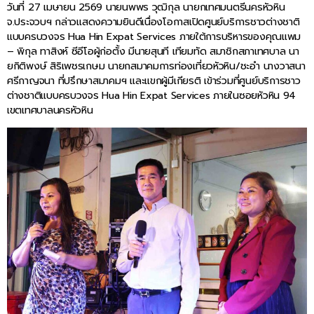
วันที่ 27 เมษายน 2569 นายนพพร วุฒิกุล นายกเทศมนตรีนครหัวหิน
จ.ประจวบฯ กล่าวแสดงความยินดีเนื่องโอกาสเปิดศูนย์บริการชาวต่างชาติ
แบบครบวงจร Hua Hin Expat Services ภายใต้การบริหารของคุณแพม
– พิกุล ทาสิงห์ ซีอีโอผู้ก่อตั้ง มีนายสุนที เทียมทัด สมาชิกสภาเทศบาล นา
ยกิติพงษ์ สิริเพชรเกษม นายกสมาคมการท่องเที่ยวหัวหิน/ชะอำ นางวาสนา
ศรีกาญจนา ที่ปรึกษาสมาคมฯ และแขกผู้มีเกียรติ เข้าร่วมที่ศูนย์บริการชาว
ต่างชาติแบบครบวงจร Hua Hin Expat Services ภายในซอยหัวหิน 94
เขตเทศบาลนครหัวหิน