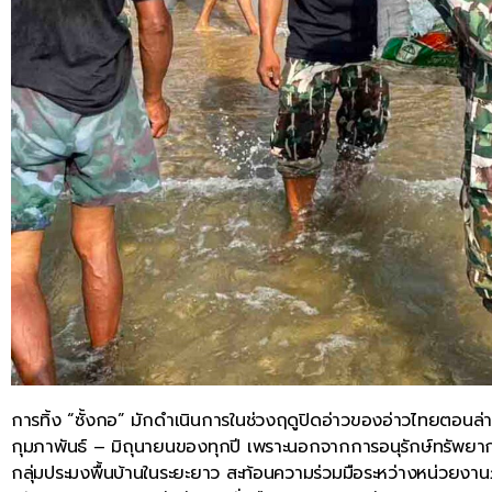
การทิ้ง “ซั้งกอ” มักดำเนินการในช่วงฤดูปิดอ่าวของอ่าวไทยตอนล่า
กุมภาพันธ์ – มิถุนายนของทุกปี เพราะนอกจากการอนุรักษ์ทรัพยาก
กลุ่มประมงพื้นบ้านในระยะยาว สะท้อนความร่วมมือระหว่างหน่วยงา