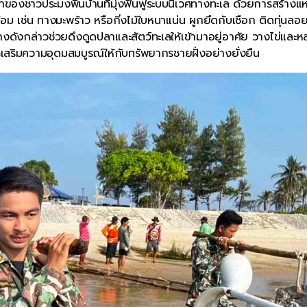
ของชาวประมงพื้นบ้านที่มุ่งฟื้นฟูระบบนิเวศทางทะเล ด้วยการสร้างแห
ล้อม เช่น ทางมะพร้าว หรือกิ่งไม้ใบหนาแน่น ผูกยึดกับเชือก ติดทุ่นลอ
างดังกล่าวช่วยดึงดูดปลาและสัตว์ทะเลให้เข้ามาอยู่อาศัย วางไข่และ
ะเสริมความอุดมสมบูรณ์ให้กับทรัพยากรชายฝั่งอย่างยั่งยืน