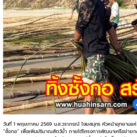
วันที่ 1 พฤษภาคม 2569 น.ส.วราภรณ์ ไชยสมุทร หัวหน้าอุทยานแห่งช
“ซั้งกอ” เพื่อเพิ่มปริมาณสัตว์น้ำ ภายใต้โครงการพัฒนาเครือข