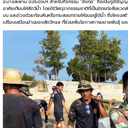
อ.บางสะพาน จ.ประจวบฯ สำหรับกิจกรรม “ซั้งกอ” ถือเป็นภูมิปัญญา
อาศัยเทียมให้สัตว์น้ำ โดยใช้วัสดุจากธรรมชาติที่เป็นมิตรต่อสิ่งแวด
บน และถ่วงด้วยก้อนหินหรือกระสอบทรายให้จมอยู่ใต้น้ำ ซึ่งโครงสร้
เปรียบเสมือนบ้านของสัตว์ทะเล ที่ช่วยเพิ่มโอกาสการขยายพันธุ์ แล