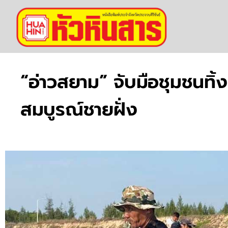
“อ่าวสยาม” จับมือชุมชนทิ้
สมบูรณ์ชายฝั่ง