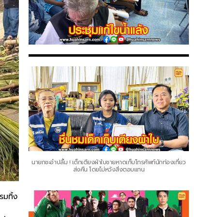
นายกชะอำปลื้ม ! เด็กเตียงผ้าใบชายหาดเก็บโทรศัพท์นักท่องเที่ยว
ส่งคืน โดยไม่หวังสิ่งตอบแทน
รมทิ้ง