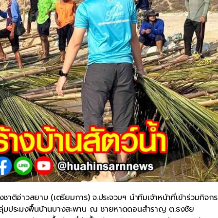
าติอ่าวสยาม (เตรียมการ) จ.ประจวบฯ นำทีมเจ้าหน้าที่เข้าร่วมกิจกร
่ายกลุ่มประมงพื้นบ้านบางสะพาน ณ ชายหาดดอนสำราญ ต.ธงชัย