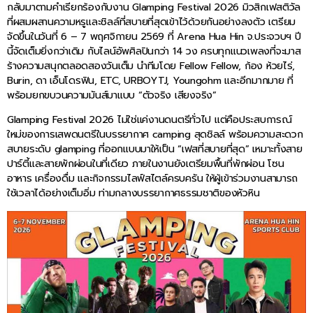
กลับมาตามคำเรียกร้องกับงาน Glamping Festival 2026 มิวสิกเฟสติวัล
ที่ผสมผสานความหรูและชิลล์ที่สบายที่สุดเข้าไว้ด้วยกันอย่างลงตัว เตรียม
จัดขึ้นในวันที่ 6 – 7 พฤศจิกายน 2569 ที่ Arena Hua Hin จ.ประจวบฯ ปี
นี้จัดเต็มยิ่งกว่าเดิม กับไลน์อัพศิลปินกว่า 14 วง ครบทุกแนวเพลงที่จะมาส
ร้างความสนุกตลอดสองวันเต็ม นำทีมโดย Fellow Fellow, ก้อง ห้วยไร่,
Burin, ดา เอ็นโดรฟิน, ETC, URBOYTJ, Youngohm และอีกมากมาย ที่
พร้อมยกขบวนความมันส์มาแบบ “ตัวจริง เสียงจริง”
Glamping Festival 2026 ไม่ใช่แค่งานดนตรีทั่วไป แต่คือประสบการณ์
ใหม่ของการเสพดนตรีในบรรยากาศ camping สุดชิลล์ พร้อมความสะดวก
สบายระดับ glamping ที่ออกแบบมาให้เป็น “เฟสที่สบายที่สุด” เหมาะทั้งสาย
ปาร์ตี้และสายพักผ่อนในที่เดียว ภายในงานยังเตรียมพื้นที่พักผ่อน โซน
อาหาร เครื่องดื่ม และกิจกรรมไลฟ์สไตล์ครบครัน ให้ผู้เข้าร่วมงานสามารถ
ใช้เวลาได้อย่างเต็มอิ่ม ท่ามกลางบรรยากาศธรรมชาติของหัวหิน