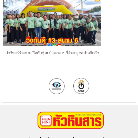
นักวิ่งแห่ร่วมงาน“วิ่งกันดุ๊ #3” สนาม 6 ที่บ้านกรูดอย่างคึกคัก