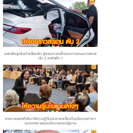
แพทย์หนุ่มขับเก๋งเสียหลัก พุ่งชนราวเหล็กขอบทางถนนบายพาส
ดับ 2 สาหัสอีก 1
เทศบาลนครหัวหิน ให้ความรู้กับประชาชนเกี่ยวกับนโยบายต่างๆ
ของเทศบาลและนโยบายของรัฐบาล