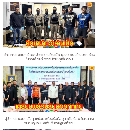
ตำรวจประจวบฯ ยึดยาบ้ากว่า 1 ล้านเม็ด มูลค่า 50 ล้านบาท ซ่อน
ในรถเก๋งแต่เกิดอุบัติเหตุเสียก่อน
ผู้ว่าฯ ประจวบฯ สั่งทุกหน่วยพร้อมรับมืออุทกภัย ป้องกันผลกระ
ทบต่อชุมชนและพื้นที่เศรษฐกิจหัวหิน