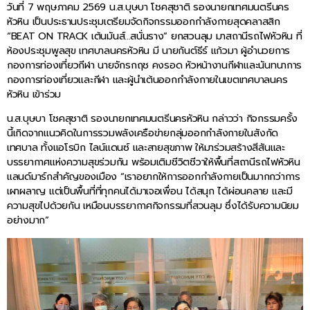
วันที่ 7 พฤษภาคม 2569 น.ส.บุษบา โชคสุชาติ รองนายกเทศมนตรีนคร
หัวหิน เป็นประธานประชุมเตรียมจัดกิจกรรมออกกำลังกายสุดคลาสสิก
“BEAT ON TRACK เต้นมันส์…สนั่นราง” ยกสวนลุม มาสถานีรถไฟหัวหิน ที่
ห้องประชุมพูลสุข เทศบาลนครหัวหิน มี นายกันต์ธีร์ แก้วมา ผู้อำนวยการ
กองการท่องเที่ยวกีฬา นายจักรกฤช คงรอด หัวหน้างานกีฬาและนันทนาการ
กองการท่องเที่ยวและกีฬา และผู้นำเต้นออกกำลังกายในเขตเทศบาลนคร
หัวหิน เข้าร่วม
น.ส.บุษบา โชคสุชาติ รองนายกเทศมนตรีนครหัวหิน กล่าวว่า กิจกรรมครั้ง
นี้เกิดจากแนวคิดในการรวมพลังเครือข่ายกลุ่มออกกำลังกายในสังกัด
เทศบาล ทั้งแอโรบิก ไลน์แดนซ์ และสายสุขภาพ ให้มาร่วมสร้างสีสันและ
บรรยากาศแห่งความสุขร่วมกัน พร้อมเติมชีวิตชีวาให้พื้นที่สถานีรถไฟหัวหิน
แลนด์มาร์กสำคัญของเมือง “เราอยากให้การออกกำลังกายเป็นมากกว่าการ
เผาผลาญ แต่เป็นพื้นที่ที่ทุกคนได้มาเจอเพื่อน ได้สนุก ได้ผ่อนคลาย และมี
ความสุขไปด้วยกัน เหมือนบรรยากาศกิจกรรมที่สวนลุม ซึ่งได้รับความนิยม
อย่างมาก”