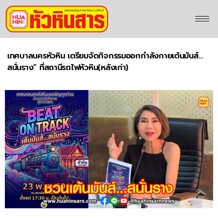
เทศบาลนครหัวหิน เตรียมจัดกิจกรรมออกกำลังกายเต้นมันส์…
สนั่นราง” ที่สถานีรถไฟหัวหิน(หลังเก่า)