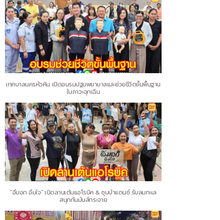
เทศบาลนครหัวหิน เปิดอบรมปฐมพยาบาลและช่วยชีวิตขั้นพื้นฐาน
ในภาวะฉุกเฉิน
“อิ่มอก อิ่มใจ” เปิดลานเต้นแอโรบิค & ซุมบ้าแดนซ์ รับลมทะเล
สนุกกันมันส์กระจาย