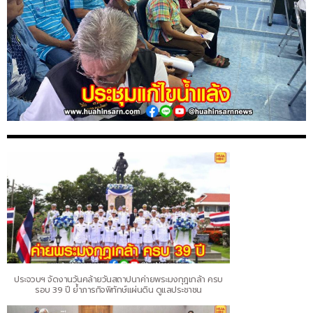
ประจวบฯ จัดงานวันคล้ายวันสถาปนาค่ายพระมงกุฎเกล้า ครบ
รอบ 39 ปี ย้ำภารกิจพิทักษ์แผ่นดิน ดูแลประชาชน