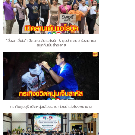
“อิ่มอก อิ่มใจ” เปิดลานเต้นแอโรบิค & ซุมบ้าแดนซ์ รับลมทะเล
สนุกกันมันส์กระจาย
กระทิงกุยบุรี ขวิดหนุ่มเลือดอาบ ก่อนนำส่งโรงพยาบาล