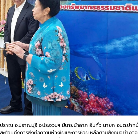
น้ำปราณ อ.ปราณบุรี จ.ประจวบฯ มีนายนำลาภ อิ่มทั่ว นายก อบต.ปากน
น สะท้อนถึงการส่งต่อความห่วงใยและการช่วยเหลือด้านสังคมอย่างต่อเ