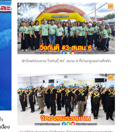
นักวิ่งแห่ร่วมงาน“วิ่งกันดุ๊ #3” สนาม 6 ที่บ้านกรูดอย่างคึกคัก
้ำ
นื่อง