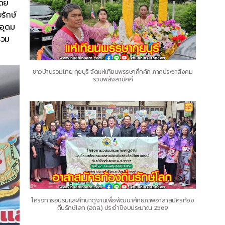
โดย
รักษ์
มอุดม
่วม
ชาวบ้านรวมไทย กุยบุรี จัดแห่เทียนพรรษาคึกคัก ภาคประชาสังคม
รวมพลังสามัคคี
โครงการอบรมและศึกษาดูงานเพื่อพัฒนาศักยภาพอาสาสมัครท้อง
ถิ่นรักษ์โลก (อถล.) ประจำปีงบประมาณ 2569