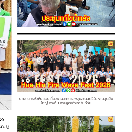
นายกนครหัวหิน ชวนเที่ยวงานเทศกาลพลุและดนตรีริมหาดสุดยิ่ง
ใหญ่ กระตุ้นเศรษฐกิจช่วงกรีนซีซั่น
รง
ัณยู