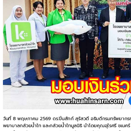
วันที่ 8 พฤษภาคม 2569 ดร.ปิ่นสักก์ สุรัสวดี อธิบดีกรมทรัพยากร
พยาบาลกล้วยน้ำไท และกล้วยน้ำไทมูลนิธิ นำโดยคุณอุไรศรี ชเนศ