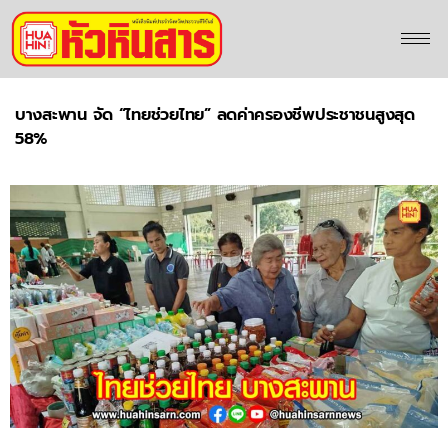
บางสะพาน จัด “ไทยช่วยไทย” ลดค่าครองชีพประชาชนสูงสุด
58%