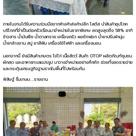
ภายในงานได้รับความร่วมมือจากห้างค้าส่งค้าปลีก โลตัส นำสินค้าอุปโภค
บริโภคที่จำเป็นต่อครัวเรือนมาจำหน่ายในราคาพิเศษ ลดสูงสุดถึง 58% อาทิ
ข้าวสาร น้ำมันพืช น้ำตาลทราย เครื่องครัว ผงซักฟอก น้ำยาปรับผ้านุ่ม
น้ำยาล้างจาน สบู่ ยาสีฟัน เครื่องใช้ไฟฟ้า และเครื่องนอน
นอกจากนี้ ยังมีสินค้าเกษตร ไข่ไก่ เนื้อสัตว์ สินค้า OTOP ผลิตภัณฑ์ชุมชน
ผักสด และอาหารทะเลแปรรูป มาวางจำหน่ายอย่างคึกคัก ช่วยทั้งลดรายจ่าย
และกระตุ้นเศรษฐกิจฐานรากในพื้นที่ไปพร้อมกัน.
พิสิษฐ์ รื่นเกษม…..รายงาน