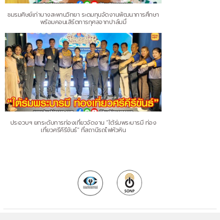
ชมรมศิษย์เก่าบางสะพานวิทยา ระดมทุนจัดงานพัฒนาการศึกษา
พร้อมคอนเสิร์ตการกุศลจากปาล์มมี่
ประจวบฯ ยกระดับการท่องเที่ยวจัดงาน “ใต้ร่มพระบารมี ท่อง
เที่ยวศรีคีรีขันธ์” ที่สถานีรถไฟหัวหิน