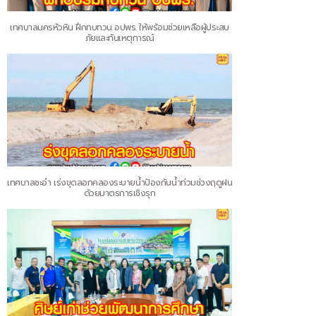
เทศบาลนครหัวหิน ฝึกทบทวน อปพร. ให้พร้อมช่วยเหลือผู้ประสบ
ภัยและทันเหตุการณ์
เทศบาลชะอำ เร่งขุดลอกคลองระบายน้ำป้องกันน้ำท่วมช่วงฤดูฝน
ด้วยมาตรการเชิงรุก