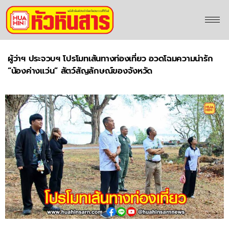
ผู้ว่าฯ ประจวบฯ โปรโมทเส้นทางท่องเที่ยว อวดโฉมความน่ารัก
“น้องค่างแว่น” สัตว์สัญลักษณ์ของจังหวัด