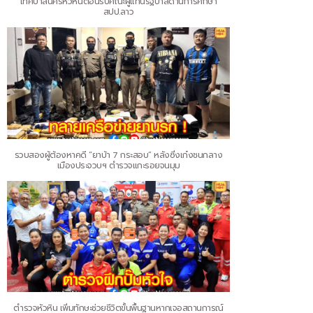
เทศบาลนครหัวหินต้อนรับคณะผู้แทนรัฐบาลด้านการศึกษา
สปป.ลาว
รวบสองผู้ต้องหาคดี “ยาบ้า 7 กระสอบ” หลังซิ่งเก๋งชนกลาง
เมืองประจวบฯ ตำรวจแกะรอยจนมุม
ตำรวจหัวหิน เพิ่มทักษะช่วยชีวิตขั้นพื้นฐานหากเจอสถานการณ์