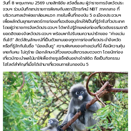
วันที่ 8 พฤษภาคม 2569 นายสิทธิชัย สวัสดิ์แสน ผู้ว่าราชการจังหวัดประ
จวบฯ ร่วมบันทึกเทปรายการพิเศษกับสถานีโทรทัศน์ NBT ภาคกลาง ที่
บริเวณศาลเจ้าพ่อเขาล้อมหมวก ภายในพื้นที่กองบิน 5 อ.เมืองประจวบฯ
เพื่อผลักดันยุทธศาสตร์การท่องเที่ยวเชิงอนุรักษ์ให้เป็นที่รู้จักไปทั่วประเทศ
โดยผู้ว่าราชการจังหวัดประจวบฯ ได้พาไปรู้จักแหล่งท่องเที่ยวเชิงธรรมชาติ
ยอดฮิตของจังหวัดประจวบฯ พร้อมพาไปรับชมความน่ารักของ “ค่างแว่น
ถิ่นใต้” สัตว์สัญลักษณ์ที่เป็นตัวแทนของทูตการท่องเที่ยวประจำจังหวัด
หรือที่รู้จักกันในชื่อ “น้องเอ็นดู” ความพิเศษของค่างแว่นที่นี่ คือมีความคุ้น
เคยกับคน ไม่ดุร้าย มีเอกลักษณ์ที่วงแหวนสีขาวรอบดวงตา โดยนักท่อง
เที่ยวมักจะนำผลไม้มาให้เพื่อถ่ายรูปเช็คอินอย่างใกล้ชิด ถือเป็นกิจกรรม
ไฮไลต์สำคัญที่เมื่อได้เข้ามาเที่ยวชมภายในกองบิน 5