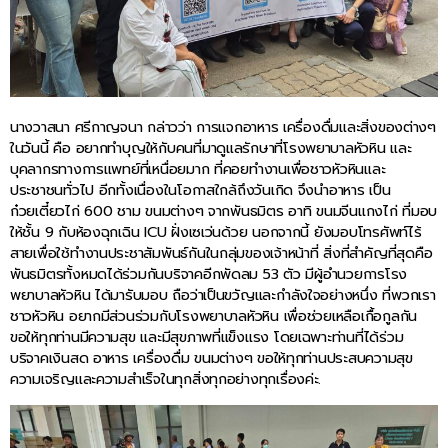
นางวาสนา ศรีกาญจนา กล่าวว่า การแจกอาหาร เครื่องดื่มและสิ่งของต่างๆ
ในวันนี้ คือ อยากทำบุญให้กับคนที่มาดูแลรักษาที่โรงพยาบาลหัวหิน และ
บุคลากรทางการแพทย์ที่เหนื่อยมาก ที่คอยทำงานเพื่อชาวหัวหินและ
ประชาชนทั่วไป อีกทั้งเนื่องในโอกาสใกล้ถึงวันเกิด จึงนำอาหาร เป็น
ก๋วยเตี๋ยวไก่ 600 ชาม ขนมต่างๆ จากพันธมิตร อาทิ ขนมจีนแกงไก่ ที่มอบ
ให้ชั้น 9 กับห้องฉุกเฉิน ICU ฝั่งเซเว่นด้วย นอกจากนี้ ยังมอบโทรศัพท์ไร้
สายเพื่อใช้ทำงานประชาสัมพันธ์กันในกลุ่มของเจ้าหน้าที่ สิ่งที่สำคัญที่สุดคือ
พันธมิตรทั้งหมดได้ร่วมกันบริจาคอีกพัดลม 53 ตัว มีผู้อำนวยการโรง
พยาบาลหัวหิน ได้มารับมอบ ถือว่าเป็นขวัญและกำลังใจอย่างหนึ่ง ที่พวกเรา
ชาวหัวหิน อยากมีส่วนร่วมกับโรงพยาบาลหัวหิน เพื่อช่วยเหลือเกื้อกูลกัน
ขอให้ทุกท่านมีความสุข และมีสุขภาพที่แข็งแรง โดยเฉพาะท่านที่ได้ร่วม
บริจาคเงินสด อาหาร เครื่องดื่ม ขนมต่างๆ ขอให้ทุกท่านประสบความสุข
ความเจริญและความสำเร็จในทุกสิ่งทุกอย่างทุกเรื่องค่ะ.