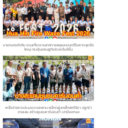
นายกนครหัวหิน ชวนเที่ยวงานเทศกาลพลุและดนตรีริมหาดสุดยิ่ง
ใหญ่ กระตุ้นเศรษฐกิจช่วงกรีนซีซั่น
เครือข่ายชาวประมงบางสะพาน ผนึกกลุ่มเหล็กสหวิริยา ปลูกป่า
ชายเลน สร้างชุมชนคาร์บอนต่ำ ปกป้องทะเล