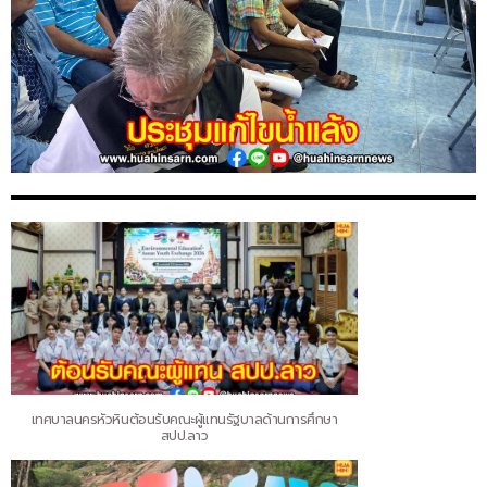
เทศบาลนครหัวหินต้อนรับคณะผู้แทนรัฐบาลด้านการศึกษา
สปป.ลาว