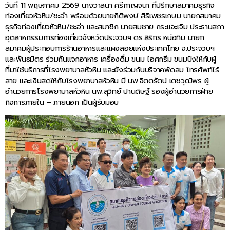
วันที่ 11 พฤษภาคม 2569 นางวาสนา ศรีกาญจนา ที่ปรึกษาสมาคมธุรกิจ
ท่องเที่ยวหัวหิน/ชะอำ พร้อมด้วยนายกิติพงษ์ สิริเพชรเกษม นายกสมาคม
ธุรกิจท่องเที่ยวหัวหิน/ชะอำ และสมาชิก นายสมชาย กระแจะเจิม ประธานสภา
อุตสาหกรรมการท่องเที่ยวจังหวัดประจวบฯ ดร.สิริกร หน่อทิม นายก
สมาคมผู้ประกอบการร้านอาหารและแผงลอยแห่งประเทศไทย จ.ประจวบฯ
และพันธมิตร ร่วมกันแจกอาหาร เครื่องดื่ม ขนม ไอศกรีม ขนมปังให้กับผู้
ที่มาใช้บริการที่โรงพยาบาลหัวหิน และยังร่วมกันบริจาคพัดลม โทรศัพท์ไร้
สาย และเงินสดให้กับโรงพยาบาลหัวหิน มี นพ.จิตตรัตน์ เตชวุฒิพร ผู้
อำนวยการโรงพยาบาลหัวหิน นพ.สุวิทย์ ปานดิษฐ์ รองผู้อำนวยการฝ่าย
กิจการภายใน – ภายนอก เป็นผู้รับมอบ