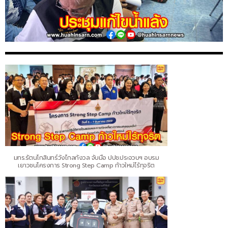
มทร.รัตนโกสินทร์วังไกลกังวล จับมือ ปปช.ประจวบฯ อบรม
เยาวชนโครงการ Strong Step Camp ก้าวใหม่ไร้ทุจริต