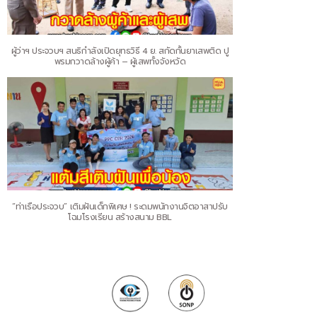
ผู้ว่าฯ ประจวบฯ สนธิกำลังเปิดยุทธวิธี 4 ย. สกัดกั้นยาเสพติด ปู
พรมกวาดล้างผู้ค้า – ผู้เสพทั้งจังหวัด
“ท่าเรือประจวบ” เติมฝันเด็กพิเศษ ! ระดมพนักงานจิตอาสาปรับ
โฉมโรงเรียน สร้างสนาม BBL