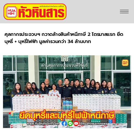
ศุลกากรประจวบฯ กวาดล้างสินค้าหนีภาษี 2 ไตรมาสแรก ยึด
บุหรี่ + บุหรี่ไฟฟ้า มูลค่ารวมกว่า 34 ล้านบาท