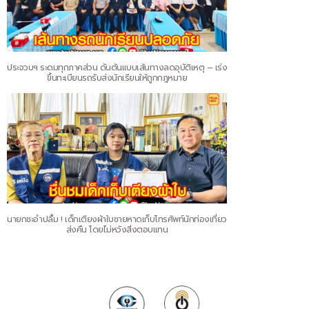
ประจวบฯ ระดมทุกภาคส่วน ดันต้นแบบเส้นทางลดอุบัติเหตุ – เร่ง
ขึ้นทะเบียนรถรับส่งนักเรียนให้ถูกกฎหมาย
นายกชะอำปลื้ม ! เด็กเตียงผ้าใบชายหาดเก็บโทรศัพท์นักท่องเที่ยว
ส่งคืน โดยไม่หวังสิ่งตอบแทน