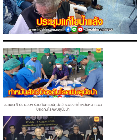
สส.เขต 3 ประจวบฯ ร่วมกับกรมปศุสัตว์ รณรงค์ทำหมันหมา แมว
ป้องกันโรคพิษสุนัขบ้า