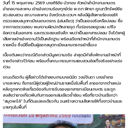
วันที่ 15 พฤษภาคม 2569 นายศิริชัย บัวทอง หัวหน้าสำนักงานเกษตร
อำเภอบางสะพาน เข้าแจ้งความร้องทุกข์ต่อ พ.ต.ท.พิทยา คูณทวีทรัพย์ชัย
สว.สอบสวน สภ.บางสะพาน จังหวัดประจวบฯ หลังมีผู้เสียหายร้องขอให้
ตรวจสอบสมุดทะเบียนเกษตรกร (เล่มเขียว) ว่าเป็นของจริงหรือปลอม ซึ่ง
จากการตรวจสอบ พบความผิดปกติหลายจุด ทั้งร่องรอยขูดลบ แก้ไข
ข้อความในเอกสาร และตรวจสอบเชิงลึก พบว่าเป็นเอกสารปลอม จึงได้พาผู้
เสียหายเข้าแจ้งความไว้เป็นหลักฐาน พร้อมเรียกเจ้าหน้าที่สำนักงานเกษตร
รายหนึ่ง ซึ่งมีชื่อเป็นผู้ออกสมุดทะเบียนเกษตรกรเข้าชี้แจง
เบื้องต้นพบว่ากรณีดังกล่าวมีมูลความจริง ล่าสุดมีคำสั่งพักงานเจ้าหน้าที่
รายดังกล่าวไว้ก่อน พร้อมตั้งคณะกรรมการสอบสวนข้อเท็จจริงอย่างเร่ง
ด่วน
ขณะเดียวกัน ผู้สื่อข่าวได้เข้าสอบถามนายนิมิต วงษ์จินดา นายอำเภอ
บางสะพาน ถึงกรณีผู้ช่วยผู้ใหญ่บ้านรายหนึ่งในพื้นที่ ลาออกจากตำแหน่ง
หลังถูกพาดพิงเกี่ยวข้องกับการรับรองเอกสารทะเบียนเกษตร และถูก
สงสัยว่าอาจเกี่ยวพันกับการออกเล่มเขียวซ้ำซ้อน หรือที่ชาวบ้านเรียกว่า
“สมุดพะโล้” ในที่ดินแปลงเดียวกัน จนสร้างความเสียหายให้ทั้งชาวบ้านและ
นายทุนในพื้นที่