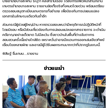
นายอำเภอบางสะพาน ระบุว่า หลังทราบเรื่อง ได้สั่งการให้หัวหน้าสำนักงาน
เกษตรอำเภอบางสะพาน รายงานข้อเท็จจริงทั้งหมดโดยด่วน พร้อมเตรียม
ตรวจสอบสมุดทะเบียนเกษตรกรทั้งอำเภอ เพื่อป้องกันการปลอมแปลง
เอกสารในลักษณะเดียวกันซ้ำอีก
ส่วนกรณีผู้ช่วยผู้ใหญ่บ้าน หากตรวจสอบพบว่ามีพฤติการณ์ปฏิบัติหน้าที่
โดยมิชอบ หรือมีส่วนเกี่ยวข้องกับการปลอมแปลงเอกสารราชการ จะดำเนิน
คดีอาญาอย่างเด็ดขาด ไม่มีละเว้น ซึ่งชาวบ้านในพื้นที่ต่างจับตาการ
สอบสวนครั้งนี้อย่างใกล้ชิด เพราะหวั่นว่าอาจมีขบวนการออกเล่มเขียวทิพย์
เชื่อมโยงหลายฝ่าย และอาจมีผู้ได้รับผลกระทบมากกว่าที่ปรากฏในขณะนี้.
พิสิษฐ์ รื่นเกษม…..รายงาน
ข่าวแนะนำ