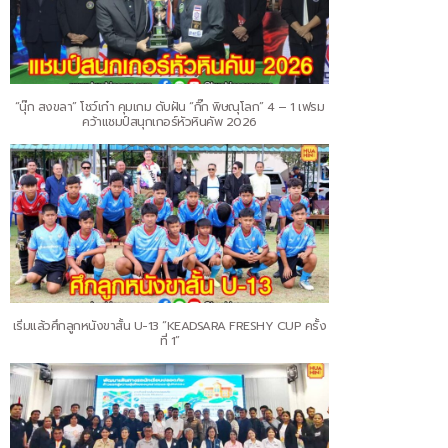
“นุ๊ก สงขลา” โชว์เก๋า คุมเกม ดับฝัน “กิ๊ก พิษณุโลก” 4 – 1 เฟรม
คว้าแชมป์สนุกเกอร์หัวหินคัพ 2026
เริ่มแล้วศึกลูกหนังขาสั้น U-13 “KEADSARA FRESHY CUP ครั้ง
ที่ 1”