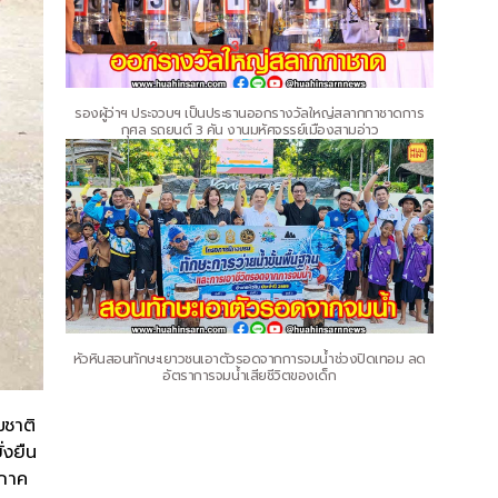
รองผู้ว่าฯ ประจวบฯ เป็นประธานออกรางวัลใหญ่สลากกาชาดการ
กุศล รถยนต์ 3 คัน งานมหัศจรรย์เมืองสามอ่าว
หัวหินสอนทักษะเยาวชนเอาตัวรอดจากการจมน้ำช่วงปิดเทอม ลด
อัตราการจมน้ำเสียชีวิตของเด็ก
มชาติ
่งยืน
งภาค