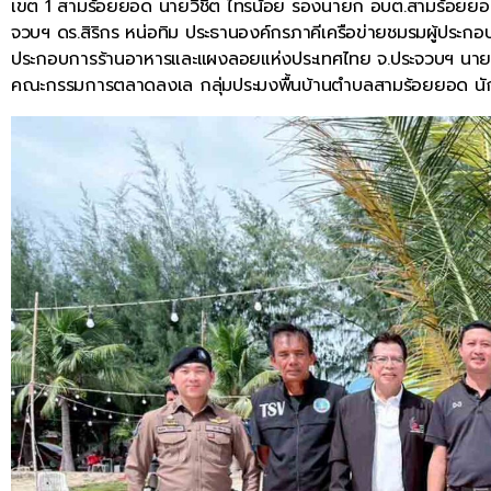
เขต 1 สามร้อยยอด นายวิชิต ไทรน้อย รองนายก อบต.สามร้อยยอด
จวบฯ ดร.สิริกร หน่อทิม ประธานองค์กรภาคีเครือข่ายชมรมผู้ประ
ประกอบการร้านอาหารและแผงลอยแห่งประเทศไทย จ.ประจวบฯ นายสุ
คณะกรรมการตลาดลงเล กลุ่มประมงพื้นบ้านตำบลสามร้อยยอด นัก