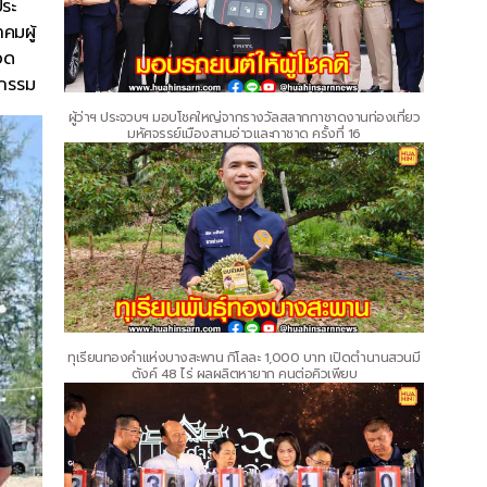
ระ
คมผู้
อด
จกรรม
ผู้ว่าฯ ประจวบฯ มอบโชคใหญ่จากรางวัลสลากกาชาดงานท่องเที่ยว
มหัศจรรย์เมืองสามอ่าวและกาชาด ครั้งที่ 16
ทุเรียนทองคำแห่งบางสะพาน กิโลละ 1,000 บาท เปิดตำนานสวนมี
ตังค์ 48 ไร่ ผลผลิตหายาก คนต่อคิวเพียบ