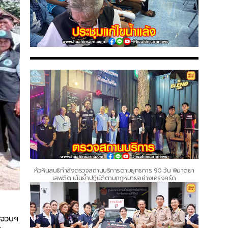
หัวหินสนธิกำลังตรวจสถานบริการตามยุทธการ 90 วัน พิฆาตยา
เสพติด เน้นย้ำปฏิบัติตามกฎหมายอย่างเคร่งครัด
ะจวบฯ