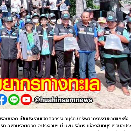
ร้อยยอด เป็นประธานเปิดกิจกรรมอนุรักษ์ทรัพยากรธรรมชาติและสิ่ง
์ท อ.สามร้อยยอด จ.ประจวบฯ มี น.ส.ปริฉัตร เมืองจันทบุรี ส.อบจ.ปร