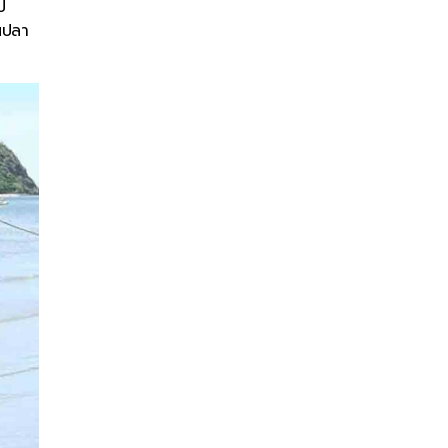
ป
านปลา