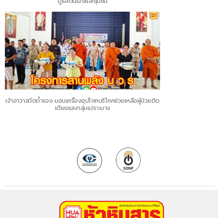
ดูแลตนเองและชุมชน
เจ้าอาวาสวัดถ้ำแจง มอบเครื่องอุปโภคบริโภคช่วยเหลือผู้ป่วยติด
เตียงและกลุ่มเปราะบาง