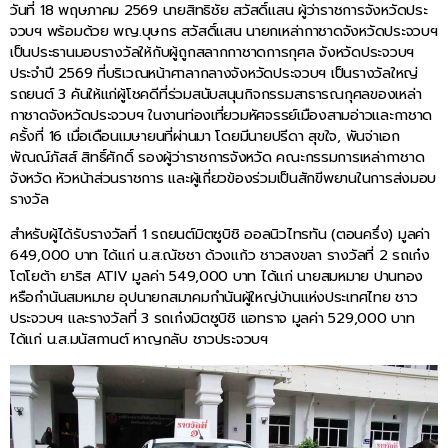
วันที่ 18 พฤษภาคม 2569 นายสิทธิชัย สวัสดิ์แสน ผู้ว่าราชการจังหวัดประ
จวบฯ พร้อมด้วย พญ.บุษกร สวัสดิ์แสน นายกเหล่ากาชาดจังหวัดประจวบฯ
เป็นประธานมอบรางวัลให้กับผู้ถูกสลากกาชาดการกุศล จังหวัดประจวบฯ
ประจำปี 2569 ที่บริเวณหน้าศาลากลางจังหวัดประจวบฯ เป็นรางวัลใหญ่
รถยนต์ 3 คันให้แก่ผู้โชคดีที่ร่วมสนับสนุนกิจกรรมสาธารณกุศลของเหล่า
กาชาดจังหวัดประจวบฯ ในงานท่องเที่ยวมหัศจรรย์เมืองสามอ่าวและกาชาด
ครั้งที่ 16 เมื่อเดือนเมษายนที่ผ่านมา โดยมีนายปรีดา สุขใจ, พันจ่าเอก
พัณณ์ภัสส์ สิทธิ์ศักดิ์ รองผู้ว่าราชการจังหวัด คณะกรรมการเหล่ากาชาด
จังหวัด หัวหน้าส่วนราชการ และผู้เกี่ยวข้องร่วมเป็นสักขีพยานในการส่งมอบ
รางวัล
สำหรับผู้ได้รับรางวัลที่ 1 รถยนต์มิตซูบิชิ ออลนิวไทรทัน (ตอนครึ่ง) มูลค่า
649,000 บาท ได้แก่ น.ส.ณัชชา ด้วงแก้ว ชาวสงขลา รางวัลที่ 2 รถเก๋ง
โตโยต้า ยาริส ATIV มูลค่า 549,000 บาท ได้แก่ นายสมหมาย ปานทอง
หรือกำนันสมหมาย อุปนายกสมาคมกำนันผู้ใหญ่บ้านแห่งประเทศไทย ชาว
ประจวบฯ และรางวัลที่ 3 รถเก๋งมิตซูบิชิ แอทราจ มูลค่า 529,000 บาท
ได้แก่ น.ส.มนัสกานต์ หาญกลับ ชาวประจวบฯ