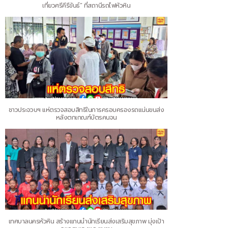
เที่ยวศรีคีรีขันธ์” ที่สถานีรถไฟหัวหิน
ชาวประจวบฯ แห่ตรวจสอบสิทธิในการครอบครองรถแน่นขนส่ง
หลังตกเกณฑ์บัตรคนจน
เทศบาลนครหัวหิน สร้างแกนนำนักเรียนส่งเสริมสุขภาพ มุ่งเป้า