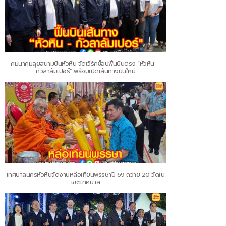
คมนาคมลุยสนามบินหัวหิน จัดเวิร์กช็อปฟื้นบินตรง “หัวหิน –
กัวลาลัมเปอร์” พร้อมเปิดเส้นทางบินใหม่
เทศบาลนครหัวหินจัดงานหล่อเทียนพรรษาปี 69 ถวาย 20 วัดใน
เขตเทศบาล