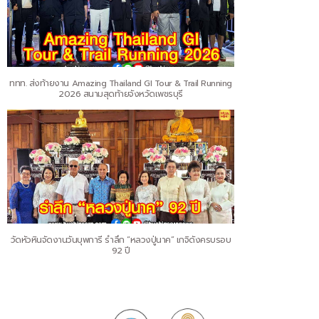
ททท. ส่งท้ายงาน Amazing Thailand GI Tour & Trail Running
2026 สนามสุดท้ายจังหวัดเพชรบุรี
วัดหัวหินจัดงานวันบุพการี รำลึก “หลวงปู่นาค” เกจิดังครบรอบ
92 ปี