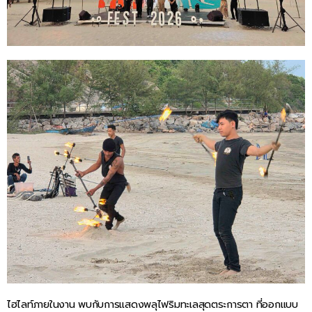
ไฮไลท์ภายในงาน พบกับการแสดงพลุไฟริมทะเลสุดตระการตา ที่ออกแบบ