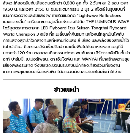
จังหวะให้สอดรับกับเสียงดนตรีกว่า 8,888 ลูก ทั้ง 2 วันๆ ละ 2 รอบ เวลา
19.50 น. และเวลา 21.50 น. ชมประติมากรรม 2 บูธ 2 สไตล์ ในรูปแบบที่
เน้นการจัดวางและใช้แสงไฟ ภายใต้แนวคิด “Lightwave Reflections
แสงและคลื่น” เตรียมทะยานสู่คลื่นแห่งแสงไปกับ THE LUMINOUS WAVE
โชว์สุดตระการตาจาก LED Flyboard โดย Suksan Tongthai Flyboard
World Champion 3 สมัย ที่จะเปลี่ยนค่ำคืนริมทะเลหัวหินให้ลุกเป็นไฟกับ
การแสดงสุดเร้าใจกลางทะเลที่ผสานทั้งแสง สี เสียง และพลังของสายน้ำไว้
ในโชว์เดียว กิจกรรมเวิร์คช๊อปศิลปะ และอิ่มฟินไปกับอาหารหลากเมนูที่มี
มากกว่า 120 ร้าน ตลอดจนกิจกรรมต่างๆ พบกับคอนเสิร์ตจากศิลปินชั้นนำ
อาทิ ปาล์มมี่, เปเปอร์เพลน, ดา เอ็นโดฟิน และ WANYAI ที่มาสร้างความสุข
เสียงเพลงริมหาด จึงขอเชิญชวนประชาชนนักท่องเที่ยวร่วมเที่ยวงาน
เทศกาลพลุและดนตรีนครหัวหิน ได้ตามวันดังกล่าวโดยไม่เสียค่าใช้จ่าย.
ข่าวแนะนำ