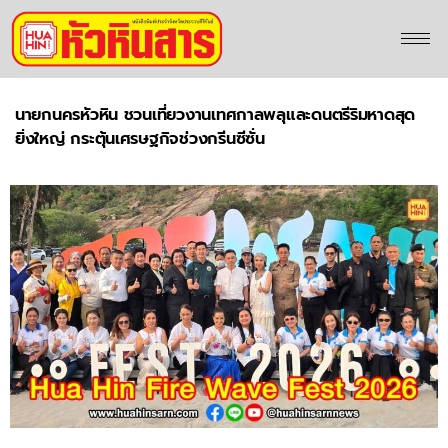
นายกนครหัวหิน ชวนเที่ยวงานเทศกาลพลุและดนตรีริมหาดสุด
ยิ่งใหญ่ กระตุ้นเศรษฐกิจช่วงกรีนซีซั่น