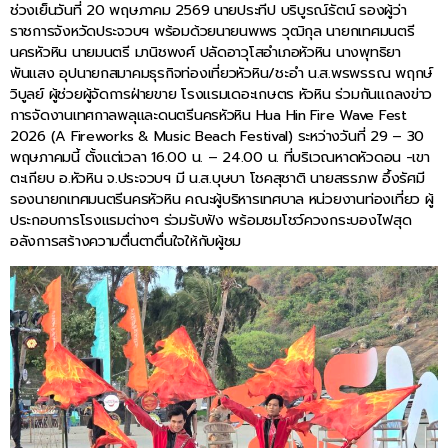
ช่วงเย็นวันที่ 20 พฤษภาคม 2569 นายประทีป บริบูรณ์รัตน์ รองผู้ว่า
ราชการจังหวัดประจวบฯ พร้อมด้วยนายนพพร วุฒิกุล นายกเทศมนตรี
นครหัวหิน นายมนตรี มานิชพงศ์ ปลัดอาวุโสอำเภอหัวหิน นางพุทธิยา
พันแสง อุปนายกสมาคมธุรกิจท่องเที่ยวหัวหิน/ชะอำ น.ส.พรพรรณ พฤกษ์
วิบูลย์ ผู้ช่วยผู้จัดการฝ่ายขาย โรงแรมเดอะเกษตร หัวหิน ร่วมกันแถลงข่าว
การจัดงานเทศกาลพลุและดนตรีนครหัวหิน Hua Hin Fire Wave Fest
2026 (A Fireworks & Music Beach Festival) ระหว่างวันที่ 29 – 30
พฤษภาคมนี้ ตั้งแต่เวลา 16.00 น. – 24.00 น. ที่บริเวณหาดหัวดอน -เขา
ตะเกียบ อ.หัวหิน จ.ประจวบฯ มี น.ส.บุษบา โชคสุชาติ นายสรรภพ อึ้งรัศมี
รองนายกเทศมนตรีนครหัวหิน คณะผู้บริหารเทศบาล หน่วยงานท่องเที่ยว ผู้
ประกอบการโรงแรมต่างๆ ร่วมรับฟัง พร้อมชมโชว์ควงกระบองไฟสุด
อลังการสร้างความตื่นตาตื่นใจให้กับผู้ชม