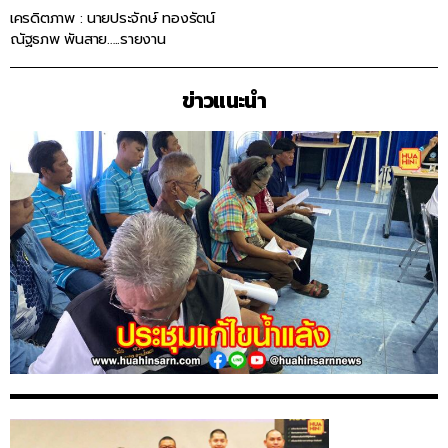
เครดิตภาพ : นายประจักษ์ ทองรัตน์
ณัฐธภพ พันสาย…..รายงาน
ข่าวแนะนำ