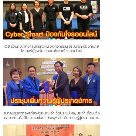
CIB ร่วมกับเทศบาลนครหัวหิน จัดกิจกรรมเสริมเกราะป้องกันภัย
ไซเบอร์ผู้สูงวัย ปลอดภัยจากโจรออนไลน์
สมาคมธุรกิจท่องเที่ยวหัวหิน/ชะอำ จัดประชุมใหญ่ประจำเดือน ดึง
กลุ่มเทคโนโลยีโรงแรมชั้นนำ ‘EasyFO’ เติมความรู้ผู้ประกอบการ