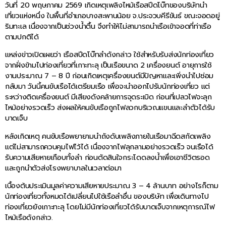
วันที่ 20 พฤษภาคม 2569 เกิดเหตุเพลิงไหม้เรือสปีดโบ๊ทของบริษัทนำ
เที่ยวแห่งหนึ่ง ในพื้นที่อำเภอบางสะพานน้อย จ.ประจวบคีรีขันธ์ ขณะจอดอยู่
ริมทะเล เนื่องจากเป็นช่วงน้ำตื้น จึงทำให้ไม่สามารถนำเรือเข้าจอดที่ท่าเรือ
ตามปกติได้
แหล่งข่าวเปิดเผยว่า เรือสปีดโบ๊ทลำดังกล่าว ใช้สำหรับรับส่งนักท่องเที่ยว
จากฝั่งข้ามไปท่องเที่ยวที่เกาะทะลุ เป็นเรือขนาด 2 เครื่องยนต์ อายุการใช้
งานประมาณ 7 – 8 ปี ก่อนเกิดเหตุเครื่องยนต์มีปัญหาและเพิ่งนำไปซ่อม
กลับมา วันนี้คนขับเรือได้เตรียมเรือ เพื่อจะนำออกไปรับนักท่องเที่ยว แต่
ระหว่างติดเครื่องยนต์ มีเสียงดังคล้ายการจุดระเบิด ก่อนที่เปลวไฟจะลุก
ไหม้อย่างรวดเร็ว ส่งผลให้คนขับเรือถูกไฟลวกบริเวณแขนและลำตัวได้รับ
บาดเจ็บ
หลังเกิดเหตุ คนขับเรือพยายามนำถังดับเพลิงภายในเรือมาฉีดสกัดเพลิง
แต่ไม่สามารถควบคุมไฟไว้ได้ เนื่องจากไฟลุกลามอย่างรวดเร็ว จนเรือได้
รับความเสียหายเกือบทั้งลำ ก่อนตัดสินใจกระโดดลงน้ำเพื่อเอาชีวิตรอด
และถูกนำตัวส่งโรงพยาบาลในเวลาต่อมา
เบื้องต้นประเมินมูลค่าความเสียหายประมาณ 3 – 4 ล้านบาท อย่างไรก็ตาม
นักท่องเที่ยวทั้งหมดได้เปลี่ยนไปใช้เรือลำอื่น ของบริษัท เพื่อเดินทางไป
ท่องเที่ยวยังเกาะทะลุ โดยไม่มีนักท่องเที่ยวได้รับบาดเจ็บจากเหตุการณ์ไฟ
ไหม้เรือดังกล่าว.