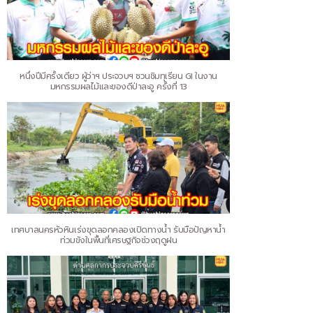
หนึ่งปีมีครั้งเดียว ผู้ว่าฯ ประจวบฯ ชวนชิมทุเรียน GI ในงาน
มหกรรมผลไม้และของดีป่าละอู ครั้งที่ 13
เทศบาลนครหัวหินเร่งขุดลอกคลองเปิดทางน้ำ รับมือปัญหาน้ำ
ท่วมขังในพื้นที่เศรษฐกิจช่วงฤดูฝน