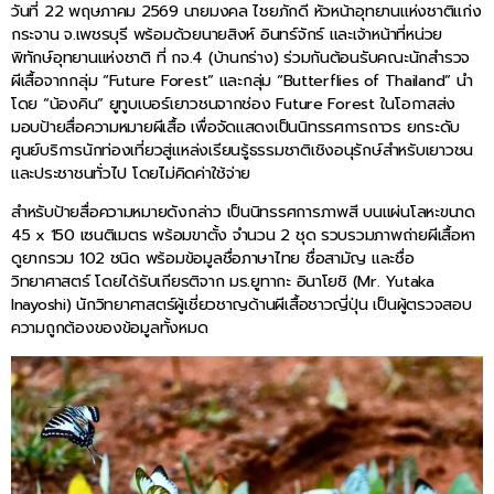
วันที่ 22 พฤษภาคม 2569 นายมงคล ไชยภักดี หัวหน้าอุทยานแห่งชาติแก่ง
กระจาน จ.เพชรบุรี พร้อมด้วยนายสิงห์ อินทร์จักร์ และเจ้าหน้าที่หน่วย
พิทักษ์อุทยานแห่งชาติ ที่ กจ.4 (บ้านกร่าง) ร่วมกันต้อนรับคณะนักสำรวจ
ผีเสื้อจากกลุ่ม “Future Forest” และกลุ่ม “Butterflies of Thailand” นำ
โดย “น้องคิน” ยูทูบเบอร์เยาวชนจากช่อง Future Forest ในโอกาสส่ง
มอบป้ายสื่อความหมายผีเสื้อ เพื่อจัดแสดงเป็นนิทรรศการถาวร ยกระดับ
ศูนย์บริการนักท่องเที่ยวสู่แหล่งเรียนรู้ธรรมชาติเชิงอนุรักษ์สำหรับเยาวชน
และประชาชนทั่วไป โดยไม่คิดค่าใช้จ่าย
สำหรับป้ายสื่อความหมายดังกล่าว เป็นนิทรรศการภาพสี บนแผ่นโลหะขนาด
45 x 150 เซนติเมตร พร้อมขาตั้ง จำนวน 2 ชุด รวบรวมภาพถ่ายผีเสื้อหา
ดูยากรวม 102 ชนิด พร้อมข้อมูลชื่อภาษาไทย ชื่อสามัญ และชื่อ
วิทยาศาสตร์ โดยได้รับเกียรติจาก มร.ยูทากะ อินาโยชิ (Mr. Yutaka
Inayoshi) นักวิทยาศาสตร์ผู้เชี่ยวชาญด้านผีเสื้อชาวญี่ปุ่น เป็นผู้ตรวจสอบ
ความถูกต้องของข้อมูลทั้งหมด