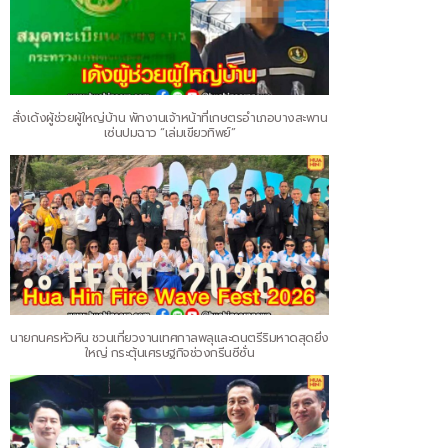
สั่งเด้งผู้ช่วยผู้ใหญ่บ้าน พักงานเจ้าหน้าที่เกษตรอำเภอบางสะพาน
เซ่นปมฉาว “เล่มเขียวทิพย์”
นายกนครหัวหิน ชวนเที่ยวงานเทศกาลพลุและดนตรีริมหาดสุดยิ่ง
ใหญ่ กระตุ้นเศรษฐกิจช่วงกรีนซีซั่น