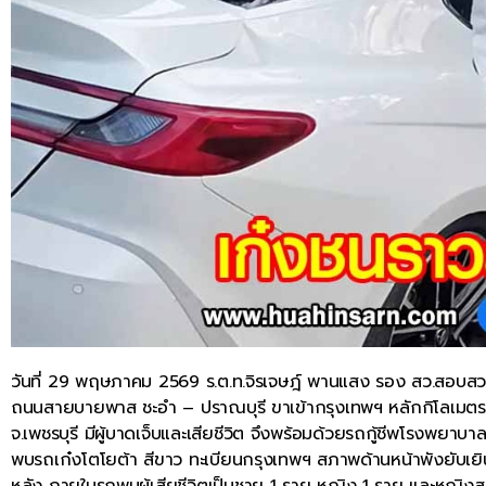
วันที่ 29 พฤษภาคม 2569 ร.ต.ท.จิรเจษฎ์ พานแสง รอง สว.สอบสวน ส
ถนนสายบายพาส ชะอำ – ปราณบุรี ขาเข้ากรุงเทพฯ หลักกิโลเมตร
จ.เพชรบุรี มีผู้บาดเจ็บและเสียชีวิต จึงพร้อมด้วยรถกู้ชีพโรงพยาบ
พบรถเก๋งโตโยต้า สีขาว ทะเบียนกรุงเทพฯ สภาพด้านหน้าพังยับเยิ
หลัง ภายในรถพบผู้เสียชีวิตเป็นชาย 1 ราย หญิง 1 ราย และหญิงสูงอ