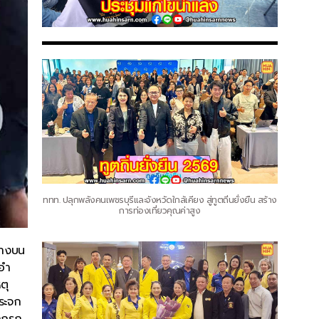
ททท. ปลุกพลังคนเพชรบุรีและจังหวัดใกล้เคียง สู่ทูตถิ่นยั่งยืน สร้าง
การท่องเที่ยวคุณค่าสูง
ทางบน
อำ
ตุ
ระจก
ซากรถ