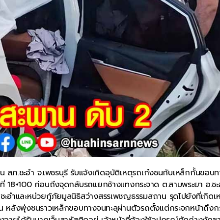
ภ.ชะอำ จ.เพชรบุรี รับแจ้งเกิดอุบัติเหตุรถเก๋งชนกับเหล็กกั้นขอบ
ที่ 18+100 ก่อนถึงจุดกลับรถแยกช้างแทงกระจาด ต.สามพระยา อ.ชะ
าลชะอำและหน่วยกู้ภัยมูลนิธิสว่างสรรเพชญธรรมสถาน รุดไปยังที่เกิดเห
น หลังพุ่งชนราวเหล็กขอบทางจนทะลุผ่านตัวรถตั้งแต่กระจกหน้าถึงก
ายุได้รับบาดเจ็บสาหัสติดอยู่ เจ้าหน้าที่ต้องใช้อุปกรณ์ตัดถ่างงัด