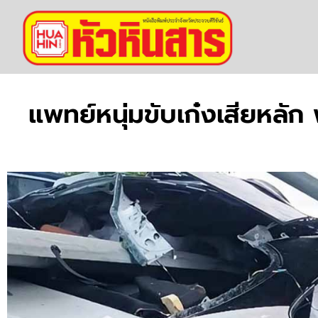
แพทย์หนุ่มขับเก๋งเสียหลั