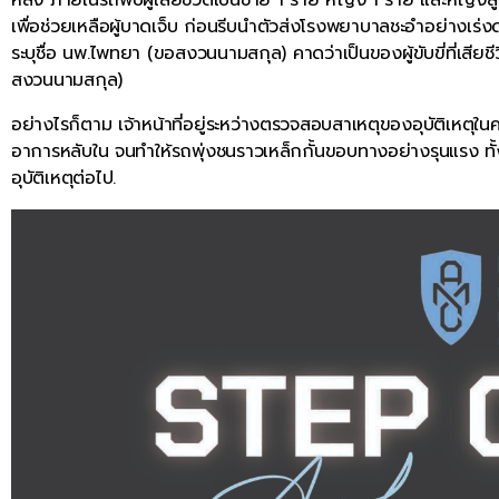
เพื่อช่วยเหลือผู้บาดเจ็บ ก่อนรีบนำตัวส่งโรงพยาบาลชะอำอย่า
ระบุชื่อ นพ.ไพทยา (ขอสงวนนามสกุล) คาดว่าเป็นของผู้ขับขี่ที่เสียชีว
สงวนนามสกุล)
อย่างไรก็ตาม เจ้าหน้าที่อยู่ระหว่างตรวจสอบสาเหตุของอุบัติเหตุในครั
อาการหลับใน จนทำให้รถพุ่งชนราวเหล็กกั้นขอบทางอย่างรุนแรง ทั้ง
อุบัติเหตุต่อไป.