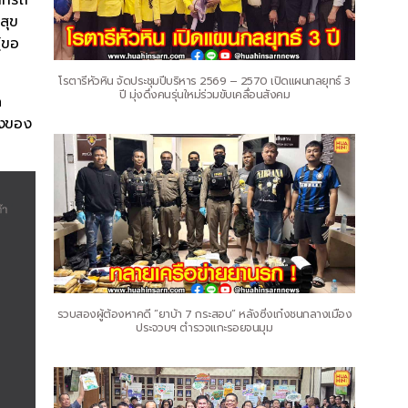
สุข
 (ขอ
โรตารีหัวหิน จัดประชุมปีบริหาร 2569 – 2570 เปิดแผนกลยุทธ์ 3
ปี มุ่งดึงคนรุ่นใหม่ร่วมขับเคลื่อนสังคม
ด
ิงของ
รวบสองผู้ต้องหาคดี “ยาบ้า 7 กระสอบ” หลังซิ่งเก๋งชนกลางเมือง
ประจวบฯ ตำรวจแกะรอยจนมุม