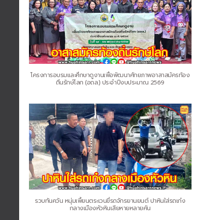
โครงการอบรมและศึกษาดูงานเพื่อพัฒนาศักยภาพอาสาสมัครท้อง
ถิ่นรักษ์โลก (อถล.) ประจำปีงบประมาณ 2569
รวบทันควัน หนุ่มเพี้ยนตระเวนขี่รถจักรยานยนต์ ปาหินใส่รถเก๋ง
กลางเมืองหัวหินเสียหายหลายคัน