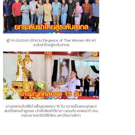
ผู้ว่าฯ ประจวบฯ เปิดงาน Elegance of Thai Women #4 ยก
ระดับผ้าไทยสู่ระดับสากล
บางสะพานจัดพิธีบำเพ็ญกุศลครบ 15 วัน ถวายเป็นพระกุศลแด่
สมเด็จพระเจ้าลูกเธอ เจ้าฟ้าพัชรกิติยาภา นเรนทิราเทพยวดี กรม
หลวงราชสาริณีศิริพัชร มหาวัชรราชธิดา