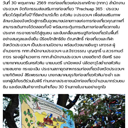
วันที่ 30 พฤษภาคม 2569 การท่องเที่ยวแห่งประเทศไทย (ททท.) สำนักงาน
ประจวบฯ จัดกิจกรรมส่งเสริมการท่องเที่ยว “Prachuap 365 : ประจวบ
เที่ยวได้สุขใจทั้งปี”ที่ซิเคด้ามาร์เก็ต อ.หัวหิน จ.ประจวบฯ เพื่อส่งเสริมภาพ
ลักษณ์ของจังหวัดสู่การเป็นจุดหมายปลายทางแห่งการท่องเที่ยวคุณภาพที่
สามารถเดินทางได้ตลอดทั้งปี พร้อมกระตุ้นการเดินทางท่องเที่ยวภายใน
ประเทศ กระจายรายได้สู่ชุมชน และขับเคลื่อนเศรษฐกิจท่องเที่ยวในพื้นที่
อย่างสมดุลและยั่งยืน มีร้อยโทสิทธิชัย ตัณฑสิทธิ์ ท่องเที่ยวและกีฬา
จังหวัดประจวบฯ เป็นประธานเปิดงาน พร้อมด้วยนายอิษฎา เสาวรส ผู้
อำนวยการ ททท.สำนักงานประจวบฯ น.ส.จิราวรรณ บุญฤทธิ์ น.ส.วรกานต์
ถาวร รองผู้อำนวยการ ททท.สำนักงานประจวบฯ นายอติชาติ ชัยศรี รอง
นายกเทศมนตรีนครหัวหิน นายมนตรี มานิชพงษ์ ปลัดอาวุโสอำเภอหัวหิน
นายสมชาย กระแจะเจิม ประธานสภาอุตสาหกรรมท่องเที่ยวจังหวัดประจวบฯ
นายกิติพงษ์ สิริเพชรเกษม นายกสมาคมธุรกิจท่องเที่ยวหัวหิน/ชะอำ และ
แขกผู้มีเกียรติร่วมในพิธี ท่ามกลางประชาชนนักท่องเที่ยวจำนวนมากร่วมชม
ชิม และช้อปสินค้าจากร้านค้าเกือบ 30 ร้านภายในงานอย่างถูกใจ