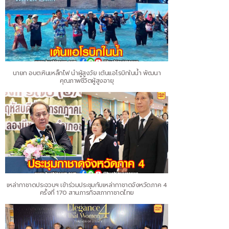
นายก อบต.หินเหล็กไฟ นำผู้สูงวัย เต้นแอโรบิกในน้ำ พัฒนา
คุณภาพชีวิตผู้สูงอายุ
เหล่ากาชาดประจวบฯ เข้าร่วมประชุมกับเหล่ากาชาดจังหวัดภาค 4
ครั้งที่ 170 สานภารกิจสภากาชาดไทย