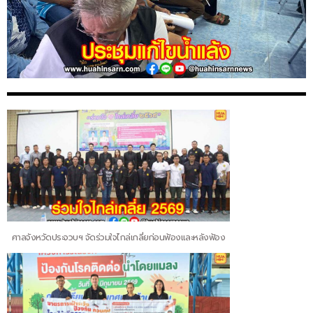
ศาลจังหวัดประจวบฯ จัดร่วมใจไกล่เกลี่ยก่อนฟ้องและหลังฟ้อง