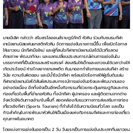
นายมีเลิศ กล่าวว่า สโมสรไลออนส์ราษฎร์ภักดี หัวหิน ร่วมกับชมรมกีฬา
เทเบิลเทนนิสแฟนแทสติกหัวหิน จัดการแข่งขันรายการนี้ขึ้น เพื่อเปิดโอกาส
ให้เยาวชน นักกีฬามือใหม่ และผู้ที่สนใจกีฬาเทเบิลเทนนิสได้มีเวทีแสดง
ศักยภาพ พัฒนาทักษะ และแลกเปลี่ยนประสบการณ์ผ่านการแข่งขันใน
บรรยากาศที่เป็นมิตรและสร้างสรรค์ ส่งเสริมให้เด็กและเยาวชนใช้เวลาว่างให้
เกิดประโยชน์ ห่างไกลจากยาเสพติด หันมาออกกำลังกายและเล่นกีฬา สร้าง
วินัย ความรับผิดชอบ และมีน้ำใจนักกีฬา พร้อมเปิดโอกาสให้ผู้เริ่มต้นเล่น
กีฬาเทเบิลเทนนิสได้สัมผัสประสบการณ์การแข่งขันจริงและพัฒนาตนเอง
อย่างต่อเนื่อง อีกทั้งยังเป็นอีกหนึ่งกิจกรรมที่ช่วยกระตุ้นเศรษฐกิจและการ
ท่องเที่ยวในพื้นที่อำเภอหัวหิน ทั้งนักกีฬา ผู้ปกครอง และผู้ติดตามจากต่าง
จังหวัดให้เดินทางเข้ามาในพื้นที่ สอดคล้องกับแนวทางการส่งเสริมการท่อง
เที่ยวเชิงกีฬา (Sports Tourism) ที่กำลังได้รับความนิยมทั่วโลก และเป็น
ก้าวสำคัญในการพัฒนาหัวหินให้เป็นเมืองแห่งกิจกรรมกีฬาและการท่องเที่ยว
คุณภาพในอนาคต
โดยแบ่งการแข่งขันออกเป็น 2 วัน วันแรกเป็นการแข่งขันประเภททีมเยาวชน