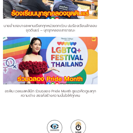
นายอำเภอบางสะพานเรียกทุกหน่วยถกด่วน ปมร้องเรียนลักลอบ
ขุดดินแร่ – บุกรุกคลองสาธารณะ
อรพิน เวลเนสคลินิก ร่วมฉลอง Pride Month ชูแนวคิดดูแลทุก
ความต่าง สรรค์สร้างความมั่นใจให้ทุกคน