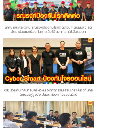
เทศบาลนครหัวหิน รณรงค์ป้องกันโรคติดต่อนำโดยแมลง ลด
อัตราป่วยและป้องกันการเสียชีวิตจากโรคไข้เลือดออก
CIB ร่วมกับเทศบาลนครหัวหิน จัดกิจกรรมเสริมเกราะป้องกันภัย
ไซเบอร์ผู้สูงวัย ปลอดภัยจากโจรออนไลน์