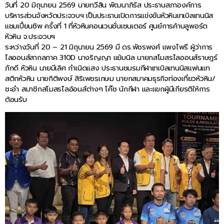
วันที่ 20 มิถุนายน 2569 นายทวีสิน พัฒนาภิรัส ประธานสภาองค์การ
บริหารส่วนจังหวัดประจวบฯ เป็นประธานเปิดการแข่งขันหัวหินเทเบิลเทนนิส
แชมเปี้ยนชิพ ครั้งที่ 1 ที่หัวหินคอนเวนชั่นเซนเตอร์ ศูนย์การค้าบลูพอร์ต
หัวหิน จ.ประจวบฯ
ระหว่างวันที่ 20 – 21 มิถุนายน 2569 มี ดร.พัชรพงศ์ แพงไพรี ผู้ว่าการ
ไลออนส์สากลภาค 310D นางริญญา แย้มนิล นายกสโมสรไลออนส์ราษฎร์
ภักดี หัวหิน นายมีเลิศ กำเนิดแสง ประธานชมรมกีฬาเทเบิลเทนนิสแฟนแท
สติกหัวหิน นายกิติพงษ์ สิริเพชรเกษม นายกสมาคมธุรกิจท่องเที่ยวหัวหิน/
ชะอำ สมาชิกสโมสรไลอ้อนส์ต่างๆ โค๊ช นักกีฬา และแขกผู้มีเกียรติให้การ
ต้อนรับ