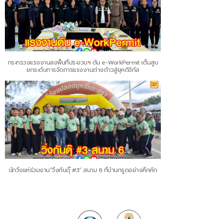
กระทรวงแรงงานลงพื้นที่ประจวบฯ ดัน e-WorkPermit เต็มสูบ
ยกระดับการจัดการแรงงานต่างด้าวสู่ยุคดิจิทัล
นักวิ่งแห่ร่วมงาน“วิ่งกันดุ๊ #3” สนาม 6 ที่บ้านกรูดอย่างคึกคัก