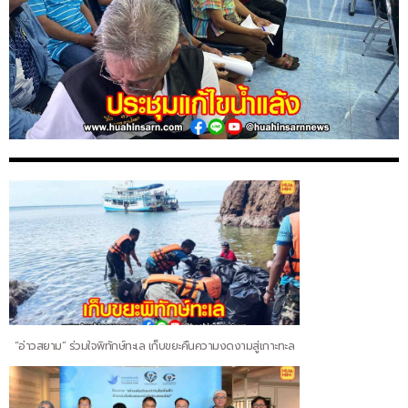
“อ่าวสยาม” ร่วมใจพิทักษ์ทะเล เก็บขยะคืนความงดงามสู่เกาะทะล