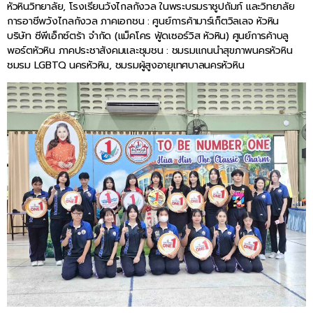
หัวหินวิทยาลัย, โรงเรียนวังไกลกังวล ในพระบรมราชูปถัมภ์ และวิทยาลัย
การอาชีพวังไกลกังวล ภาคเอกชน : ศูนย์การค้ามาร์เก็ตวิลเลจ หัวหิน
บริษัท ซีพีเอ็กซ์ตร้า จำกัด (แม็คโคร ฟู้ดเซอร์วิส หัวหิน) ศูนย์การค้าบลู
พอร์ตหัวหิน ภาคประชาสังคมและชุมชน : ชมรมแกนนำสุขภาพนครหัวหิน
ชมรม LGBTQ นครหัวหิน, ชมรมผู้สูงอายุเทศบาลนครหัวหิน