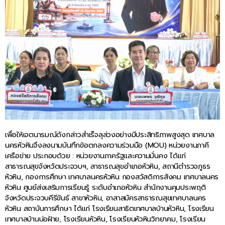
เพื่อให้เจตนารมณ์ดังกล่าวสำเร็จลุล่วงอย่างมีประสิทธิภาพสูงสุด เทศบาล
นครหัวหินจึงลงนามบันทึกข้อตกลงความร่วมมือ (MOU) หน่วยงานภาคี
เครือข่าย ประกอบด้วย : หน่วยงานภาครัฐและความมั่นคง ได้แก่
สาธารณสุขจังหวัดประจวบฯ, สาธารณสุขอำเภอหัวหิน, สถานีตำรวจภูธร
หัวหิน, กองการศึกษา เทศบาลนครหัวหิน กองสวัสดิการสังคม เทศบาลนคร
หัวหิน ศูนย์ส่งเสริมการเรียนรู้ ระดับอำเภอหัวหิน สำนักงานคุมประพฤติ
จังหวัดประจวบคีรีขันธ์ สาขาหัวหิน, อาสาสมัครสาธารณสุขเทศบาลนคร
หัวหิน สถาบันการศึกษา ได้แก่ โรงเรียนสาธิตเทศบาลบ้านหัวหิน, โรงเรียน
เทศบาลบ้านบ่อฝ้าย, โรงเรียนหัวหิน, โรงเรียนหัวหินวิทยาคม, โรงเรียน