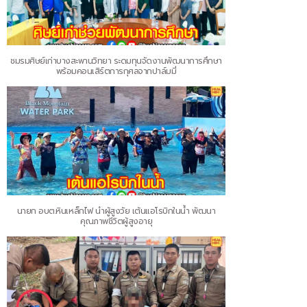
ชมรมศิษย์เก่าบางสะพานวิทยา ระดมทุนจัดงานพัฒนาการศึกษา
พร้อมคอนเสิร์ตการกุศลจากปาล์มมี่
นายก อบต.หินเหล็กไฟ นำผู้สูงวัย เต้นแอโรบิกในน้ำ พัฒนา
คุณภาพชีวิตผู้สูงอายุ