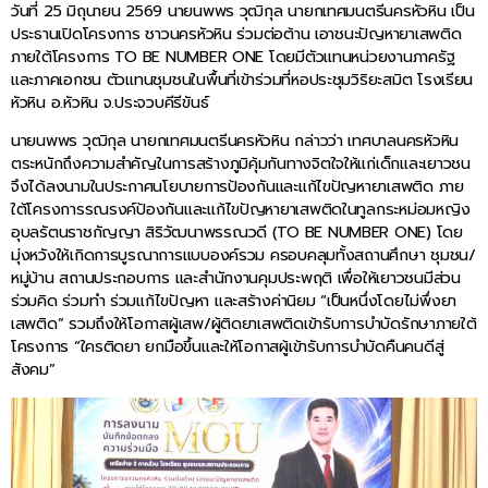
วันที่ 25 มิถุนายน 2569 นายนพพร วุฒิกุล นายกเทศมนตรีนครหัวหิน เป็น
ประธานเปิดโครงการ ชาวนครหัวหิน ร่วมต่อต้าน เอาชนะปัญหายาเสพติด
ภายใต้โครงการ TO BE NUMBER ONE โดยมีตัวแทนหน่วยงานภาครัฐ
และภาคเอกชน ตัวแทนชุมชนในพื้นที่เข้าร่วมที่หอประชุมวิริยะสมิต โรงเรียน
หัวหิน อ.หัวหิน จ.ประจวบคีรีขันธ์
นายนพพร วุฒิกุล นายกเทศมนตรีนครหัวหิน กล่าวว่า เทศบาลนครหัวหิน
ตระหนักถึงความสำคัญในการสร้างภูมิคุ้มกันทางจิตใจให้แก่เด็กและเยาวชน
จึงได้ลงนามในประกาศนโยบายการป้องกันและแก้ไขปัญหายาเสพติด ภาย
ใต้โครงการรณรงค์ป้องกันและแก้ไขปัญหายาเสพติดในทูลกระหม่อมหญิง
อุบลรัตนราชกัญญา สิริวัฒนาพรรณวดี (TO BE NUMBER ONE) โดย
มุ่งหวังให้เกิดการบูรณาการแบบองค์รวม ครอบคลุมทั้งสถานศึกษา ชุมชน/
หมู่บ้าน สถานประกอบการ และสำนักงานคุมประพฤติ เพื่อให้เยาวชนมีส่วน
ร่วมคิด ร่วมทำ ร่วมแก้ไขปัญหา และสร้างค่านิยม “เป็นหนึ่งโดยไม่พึ่งยา
เสพติด” รวมถึงให้โอกาสผู้เสพ/ผู้ติดยาเสพติดเข้ารับการบำบัดรักษาภายใต้
โครงการ “ใครติดยา ยกมือขึ้นและให้โอกาสผู้เข้ารับการบำบัดคืนคนดีสู่
สังคม”