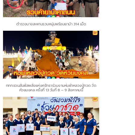
ตำรวจบางสะพานรวบหนุ่มพร้อมยาบ้า 314 เม็ด
ททท.ชวนสัมผัสพลังแห่งศรัทธาร่วมงานห่มผ้าหลวงปู่ทวด วัด
ห้วยมงคล ครั้งที่ 13 วันที่ 8 – 9 สิงหาคมนี้