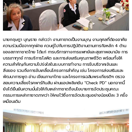
นายกฤษฎา บุญราช กล่าวว่า งานกาชาดเป็นงานบุญ งานกุศลที่ต้องอาศัย
ความร่วมมือจากทุกฝ่าย ควบคู่ไปกับการปฏิบัติงานตามภารกิจหลัก 4 ด้าน
ของสภากาชาดไทย ได้แก่ การบริการทางการแพทย์และสุขภาพอนามัย การ
บรรเทาทุกข์ การบริการโลหิต และการส่งเสริมคุณภาพชีวิต พร้อมทั้งให้
ความสำคัญกับความโปร่งใสในระบบการทำงาน การรับบริจาคเงินและ
สิ่งของ รวมถึงการขับเคลื่อนโครงการสำคัญ เช่น โครงการส่งเสริมและ
พัฒนาการพูด อ่าน เขียนภาษาไทย และโครงการเฉลิมพระเกียรติฯ ตรวจ
สอบความเสี่ยงโรคพาร์กินสัน ผ่านแอปพลิเคชัน “Check PD” นอกจากนี้
ยังได้ยืนยันความมั่นใจให้กับเหล่ากาชาดถึงนโยบายการจัดประชุมคณะ
กรรมการเหล่ากาชาดภาคว่า ให้คงไว้ซึ่งการจัดประชุมอย่างน้อยปีละ 3 ครั้ง
เหมือนเดิม