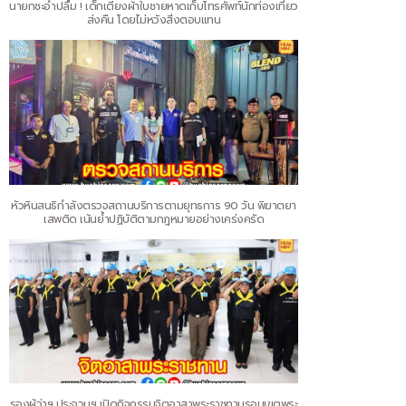
นายกชะอำปลื้ม ! เด็กเตียงผ้าใบชายหาดเก็บโทรศัพท์นักท่องเที่ยว
ส่งคืน โดยไม่หวังสิ่งตอบแทน
หัวหินสนธิกำลังตรวจสถานบริการตามยุทธการ 90 วัน พิฆาตยา
เสพติด เน้นย้ำปฏิบัติตามกฎหมายอย่างเคร่งครัด
รองผู้ว่าฯ ประจวบฯ เปิดกิจกรรมจิตอาสาพระราชทานรอบเขตพระ