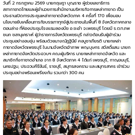
วันที่ 2 กรกฎาคม 2569 นายกฤษฎา บุญราช ผู้ช่วยเลขาธิการ
สภากาชาดไทยและผู้อำนวยการสำนักงานบริหารกิจการเหล่ากาชาด เป็น
ประธานเปิดการประชุมเหล่ากาชาดจังหวัดภาค 4 ครั้งที่ 170 เพื่อมอบ
นโยบายขับเคลื่อนภารกิจบรรเทาทุกข์สู่ประชาชนในพื้นที่ 8 จังหวัดภาคกลาง
ตอนล่าง ที่ห้องประชุมโรงแรมลองบีช อ.ชะอำ จ.เพชรบุรี โดยมี ร.ต.ท.ภพ
ชนก ชลานุเคราะห์ ผู้ว่าราชการจังหวัดเพชรบุรี กล่าวต้อนรับผู้เข้าร่วม
ประชุมอย่างอบอุ่น พร้อมด้วยนางณัฏฐินีย์ คงบูชาเกียรติ นายกเหล่า
กาชาดจังหวัดเพชรบุรี ในนามจังหวัดเจ้าภาพ พญ.บุษกร สวัสดิ์แสน นายก
เหล่ากาชาดจังหวัดประจวบฯ คณะผู้บริหาร นายกเหล่ากาชาดจังหวัด และ
สมาชิกกิ่งกาชาดอำเภอ จาก 8 จังหวัดภาค 4 ได้แก่ เพชรบุรี, กาญจนบุรี,
นครปฐม, ประจวบคีรีขันธ์, ราชบุรี, สมุทรสงคราม และสมุทรสาคร เข้าร่วม
ประชุมอย่างพร้อมเพรียงกัน รวมกว่า 300 คน