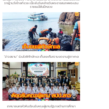
ราชฐานวังไกลกังวล เนื่องในวันคล้ายวันพระราชสมภพพระบรม
ราชชนนีพันปีหลวง
“อ่าวสยาม” ร่วมใจพิทักษ์ทะเล เก็บขยะคืนความงดงามสู่เกาะทะล
เทศบาลนครหัวหินต้อนรับคณะผู้แทนรัฐบาลด้านการศึกษา