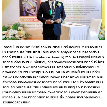
โอกาสนี้ นายอติชาติ ชัยศรี รองนายกเทศมนตรีนครหัวหิน จ.ประจวบฯ ใน
นามเทศบาลนครหัวหิน เข้ารับโล่ประกาศเกียรติคุณองค์กรปกครองส่วน
ท้องถิ่นต้นแบบ (EHA Excellence Awards) จาก นพ.นเรศฤทธิ์ ขัดธะสีมา
รองอธิบดีกรมอนามัย เพื่อเชิดชูเกียรติองค์กรปกครองส่วนท้องถิ่นที่มีการ
บริหารจัดการและพัฒนาคุณภาพระบบบริการด้านอนามัยสิ่งแวดล้อมได้
อย่างยอดเยี่ยมตามมาตรฐานระดับประเทศ และสามารถเป็นต้นแบบที่ดีใน
การพัฒนาต่อยอดและขยายผลด้านการพัฒนาคุณภาพระบบบริการอนามัย
สิ่งแวดล้อมขององค์กรปกครองส่วนท้องถิ่นต่อไป โดยมีจ่าเอกลิขิต หนูนิน
รองปลัดเทศบาลนครหัวหิน นายภูมิรินทร์ สุขประเสริฐ รักษาราชการแทน
หัวหน้าฝ่ายควบคุมและจัดการคุณภาพสิ่งแวดล้อม กองสาธารณสุขและสิ่ง
แวดล้อม และเจ้าหน้าที่กองสาธารณสุขและสิ่งแวดล้อม เทศบาลนครหัวหิน
ร่วมแสดงความยินดี.