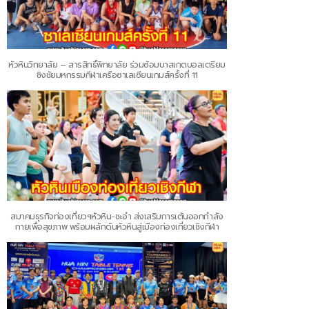
หัวหินวิทยาลัย – สารสิทธิ์พิทยาลัย ร่วมซ้อมบาสเกตบอลเตรียม
ชิงชัยมหกรรมกีฬาเครือซาเลเซียนเกมส์ครั้งที่ 11
สมาคมธุรกิจท่องเที่ยวฯหัวหิน-ชะอำ ส่งเสริมการเต้นออกกำลัง
กายเพื่อสุขภาพ พร้อมผลักดันหัวหินสู่เมืองท่องเที่ยวเชิงกีฬา