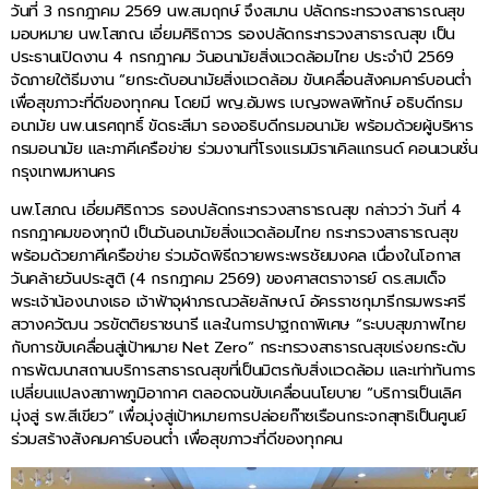
วันที่ 3 กรกฎาคม 2569 นพ.สมฤกษ์ จึงสมาน ปลัดกระทรวงสาธารณสุข
มอบหมาย นพ.โสภณ เอี่ยมศิริถาวร รองปลัดกระทรวงสาธารณสุข เป็น
ประธานเปิดงาน 4 กรกฎาคม วันอนามัยสิ่งแวดล้อมไทย ประจำปี 2569
จัดภายใต้ธีมงาน “ยกระดับอนามัยสิ่งแวดล้อม ขับเคลื่อนสังคมคาร์บอนต่ำ
เพื่อสุขภาวะที่ดีของทุกคน โดยมี พญ.อัมพร เบญจพลพิทักษ์ อธิบดีกรม
อนามัย นพ.นเรศฤทธิ์ ขัดธะสีมา รองอธิบดีกรมอนามัย พร้อมด้วยผู้บริหาร
กรมอนามัย และภาคีเครือข่าย ร่วมงานที่โรงแรมมิราเคิลแกรนด์ คอนเวนชั่น
กรุงเทพมหานคร
นพ.โสภณ เอี่ยมศิริถาวร รองปลัดกระทรวงสาธารณสุข กล่าวว่า วันที่ 4
กรกฎาคมของทุกปี เป็นวันอนามัยสิ่งแวดล้อมไทย กระทรวงสาธารณสุข
พร้อมด้วยภาคีเครือข่าย ร่วมจัดพิธีถวายพระพรชัยมงคล เนื่องในโอกาส
วันคล้ายวันประสูติ (4 กรกฎาคม 2569) ของศาสตราจารย์ ดร.สมเด็จ
พระเจ้าน้องนางเธอ เจ้าฟ้าจุฬาภรณวลัยลักษณ์ อัครราชกุมารีกรมพระศรี
สวางควัฒน วรขัตติยราชนารี และในการปาฐกถาพิเศษ “ระบบสุขภาพไทย
กับการขับเคลื่อนสู่เป้าหมาย Net Zero” กระทรวงสาธารณสุขเร่งยกระดับ
การพัฒนาสถานบริการสาธารณสุขที่เป็นมิตรกับสิ่งแวดล้อม และเท่าทันการ
เปลี่ยนแปลงสภาพภูมิอากาศ ตลอดจนขับเคลื่อนนโยบาย “บริการเป็นเลิศ
มุ่งสู่ รพ.สีเขียว” เพื่อมุ่งสู่เป้าหมายการปล่อยก๊าซเรือนกระจกสุทธิเป็นศูนย์
ร่วมสร้างสังคมคาร์บอนต่ำ เพื่อสุขภาวะที่ดีของทุกคน