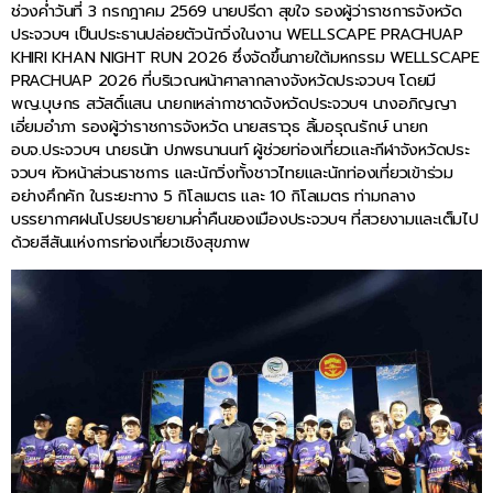
ช่วงค่ำวันที่ 3 กรกฎาคม 2569 นายปรีดา สุขใจ รองผู้ว่าราชการจังหวัด
ประจวบฯ เป็นประธานปล่อยตัวนักวิ่งในงาน WELLSCAPE PRACHUAP
KHIRI KHAN NIGHT RUN 2026 ซึ่งจัดขึ้นภายใต้มหกรรม WELLSCAPE
PRACHUAP 2026 ที่บริเวณหน้าศาลากลางจังหวัดประจวบฯ โดยมี
พญ.บุษกร สวัสดิ์แสน นายกเหล่ากาชาดจังหวัดประจวบฯ นางอภิญญา
เอี่ยมอำภา รองผู้ว่าราชการจังหวัด นายสราวุธ ลิ้มอรุณรักษ์ นายก
อบจ.ประจวบฯ นายธนัท ปภพธนานนท์ ผู้ช่วยท่องเที่ยวและกีฬาจังหวัดประ
จวบฯ หัวหน้าส่วนราชการ และนักวิ่งทั้งชาวไทยและนักท่องเที่ยวเข้าร่วม
อย่างคึกคัก ในระยะทาง 5 กิโลเมตร และ 10 กิโลเมตร ท่ามกลาง
บรรยากาศฝนโปรยปรายยามค่ำคืนของเมืองประจวบฯ ที่สวยงามและเต็มไป
ด้วยสีสันแห่งการท่องเที่ยวเชิงสุขภาพ