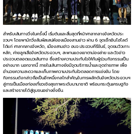
สำหรับเส้นทางวิ่งในครั้งนี้ เริ่มต้นและสิ้นสุดที่หน้าศาลากลางจังหวัดประ
จวบฯ โดยพานักวิ่งสัมผัสเสน่ห์ของเมืองสามอ่าว ผ่าน 6 จุดเช็กอินไฮไลต์
ได้แก่ ศาลากลางจังหวัด, เมืองสามอ่าว อบจ.ประจวบคีรีขันธ์, จุดชมวิวเกาะ
หลัก, ค่ายลูกเสือจังหวัดประจวบฯ, สะพานแดงเขาตาม่องล่าย และวิวอ่าว
ประจวบตลอดแนวเส้นทาง ซึ่งสร้างความประทับใจให้กับผู้ร่วมกิจกรรมเป็น
อย่างมาก นอกจากนี้ ภายในเส้นทางยังมีจุดบริการน้ำและจุดถ่ายภาพ เพื่อ
อำนวยความสะดวกและเก็บภาพความประทับใจตลอดการแข่งขัน โดย
กิจกรรมดังกล่าวถือเป็นอีกหนึ่งกลไกสำคัญในการผลักดันจังหวัดประจวบฯ
สู่การเป็นเมืองท่องเที่ยวเชิงสุขภาพระดับนานาชาติ พร้อมกระตุ้นเศรษฐกิจ
และสร้างรายได้สู่ชุมชนอย่างยั่งยืน.