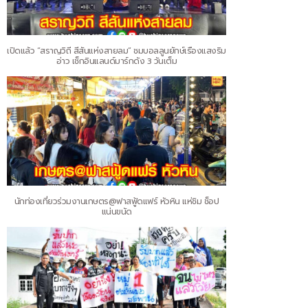
เปิดแล้ว “สราญวิถี สีสันแห่งสายลม” ชมบอลลูนยักษ์เรืองแสงริม
อ่าว เช็กอินแลนด์มาร์กดัง 3 วันเต็ม
นักท่องเที่ยวร่วมงานเกษตร@ฟาสฟู้ดแฟร์ หัวหิน แห่ชิม ช็อป
แน่นขนัด