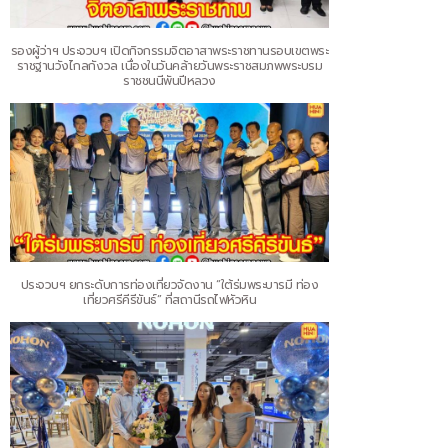
รองผู้ว่าฯ ประจวบฯ เปิดกิจกรรมจิตอาสาพระราชทานรอบเขตพระ
ราชฐานวังไกลกังวล เนื่องในวันคล้ายวันพระราชสมภพพระบรม
ราชชนนีพันปีหลวง
ประจวบฯ ยกระดับการท่องเที่ยวจัดงาน “ใต้ร่มพระบารมี ท่อง
เที่ยวศรีคีรีขันธ์” ที่สถานีรถไฟหัวหิน