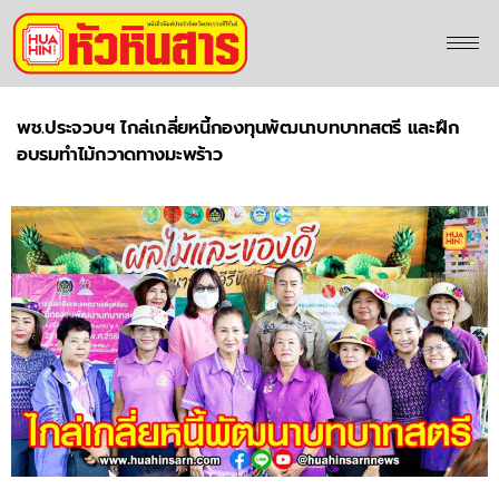
พช.ประจวบฯ ไกล่เกลี่ยหนี้กองทุนพัฒนาบทบาทสตรี และฝึก
อบรมทำไม้กวาดทางมะพร้าว