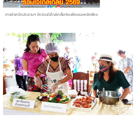
ศาลจังหวัดประจวบฯ จัดร่วมใจไกล่เกลี่ยก่อนฟ้องและหลังฟ้อง