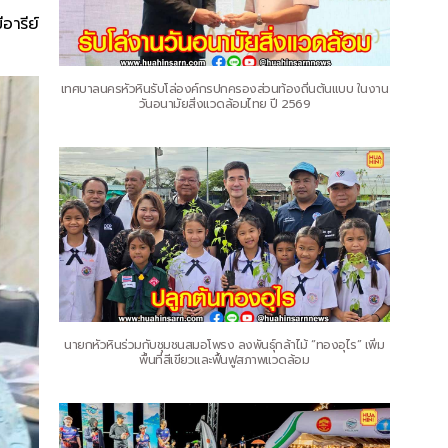
อารีย์
เทศบาลนครหัวหินรับโล่องค์กรปกครองส่วนท้องถิ่นต้นแบบ ในงาน
วันอนามัยสิ่งแวดล้อมไทย ปี 2569
นายกหัวหินร่วมกับชุมชนสมอโพรง ลงพันธุ์กล้าไม้ “ทองอุไร” เพิ่ม
พื้นที่สีเขียวและฟื้นฟูสภาพแวดล้อม