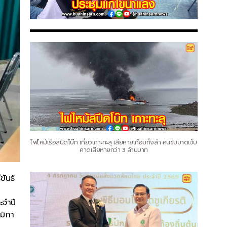
ไฟไหม้เรือสปีดโบ๊ท เที่ยวเกาะทะลุ เสียหายเกือบทั้งลำ คนขับบาดเจ็บ
คาดเสียหายกว่า 3 ล้านบาท
ันธ์
ะจำปี
มิกา