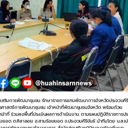
่งเสริมการพัฒนาชุมชน รักษาราชการแทนพัฒนาการจังหวัดประจวบคีรีข
ทธศาสตร์การพัฒนาชุมชน เจ้าหน้าที่พัฒนาชุมชนจังหวัด พร้อมด้วย
หน้าที่ ร่วมลงพื้นที่ประเมินผลการดำเนินงาน ตามแผนปฏิบัติราชการปร
ยยอด ต.ศิลาลอย อ.สามร้อยยอด จ.ประจวบคีรีขันธ์ นำทีมโดย น.ส.เป
กวิชาการพัฒนาชุมชนชำนาญการ สำนักส่งเสริมภูมิปัญญาท้องถิ่นและ