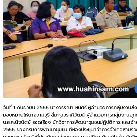
วันที่ 1 กันยายน 2566 นางวรรณา หินศรี ผู้อำนวยการกลุ่มงานส
มอบหมายให้นางจามจุรี ลิ้มกุลวราภิวัฒน์ ผู้อำนวยการกลุ่มงานยุ
น.ส.คะนึงนิตย์ รอดเรือง นักวิชาการพัฒนาชุมชนปฏิบัติการ และเจ้า
2566 ของกรมการพัฒนาชุมชน ที่ห้องประชุมที่ว่าการอำเภอสามร้อ
ทองเดช เจ้าหน้าที่ประเมินผลส่วนกลาง น.ส.ปทิดา ภิรมย์โคร่ง นั