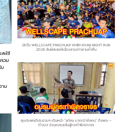
นักวิ่ง WELLSCAPE PRACHUAP KHIRI KHAN NIGHT RUN
2026 สัมผัสเสน่ห์เมืองสามอ่าวยามค่ำคืน
ละใช้
พรวม
ับ
ความ
คุมประพฤติประจวบฯ เดินหน้า “แก้คน มากกว่าขังคน” ดึงพระ –
ตำรวจ ร่วมอบรมเข้มผู้กระทำผิดจราจร