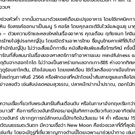
ะจวบฯ
ยช่วงหัวค่ำ จากนั้นตามมาด้วยเชฟเดือนจะปรุงอาหาร โดยใช้เทคนิคก
น รังสรรค์ออกมาเป็นเมนู 5 คอร์ส โดยคุณเตเต้จับไวน์และอูเมชุ มาคู
– ด้วยความรักและหลงใหลในเรื่องอาหาร คุณเดือน ฤทัยชนก โคจิม
ยไปสู่ประเทศญี่ปุ่น โดยเปิดร้านอาหารไทย ชื่อมูนไทยคาเฟ่ที่ซัปโป
กในญี่ปุ่น ไม่ว่าจะสื่อแม็กกาซีน หนังสือพิมพ์และสื่อโทรทัศน์ ครั้งนี
าร์ณที่สั่งสมมาในเรื่องของศาสตร์การทำอาหารแบบ mindfulness แ
ิบจากฮอกไกโด ไม่ว่าจะเป็นสาหร่ายทะเลจากเกาะริชิริ ห่างจากทิศเ
ร้อนชาโคตัน, มิโซะโฮมเมด โดยเชฟเดือน ใช้ถั่วเหลืองจากเมืองโทค
กไว้ตั้งแต่กุมภาพันธ์ 2566 หรือผักดองที่หมักโดยน้ำส้มสายชูและเกลือโ
ินอย่างลงตัว เช่นสับปะรดหอมสุวรรณ, ปลาหมึกปากน้ำปราณ, ดอกไม้ท
มเชื่อเกี่ยวกับพระจันทร์ในคืนเดือนดับ หรือในภาษาอังกฤษเรียกว่
ี” คือการที่ดวงจันทร์โคจรมาอยู่ในทิศทางเดียวกับดวงอาทิตย์เม
วงจันทร์ ปรากฏการณ์ลักษณะนี้มักเกิดในวันแรม 14 ค่ำ หรือแรม 15
งวัฒนธรรมตะวันตก มีความเชื่อว่า New Moon คือช่วงเวลาที่ดีที่สุด
ม่เช่นกัน โดยจะมีกูรูที่เชี่ยวชาญทางด้านนี้โดยเฉพาะมาช่วยนำทาง เช่น