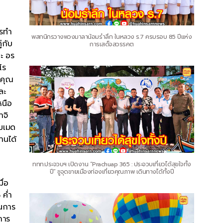
ารทำ
พสกนิกรวางพวงมาลาน้อมรำลึก ในหลวง ร.7 ครบรอบ 85 ปีแห่ง
่กับ
การเสด็จสวรรคต
ะ อร
โร
้คุณ
ละ
หนือ
าจิ
ฮมเมด
านได้
ททท.ประจวบฯ เปิดงาน “Prachuap 365 : ประจวบเที่ยวได้สุขใจทั้ง
า
ปี” ชูจุดขายเมืองท่องเที่ยวคุณภาพ เดินทางได้ทั้งปี
ื่อ
 ค่ำ
ในการ
การ