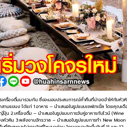
่องดื่มมารวมกัน ซึ่งจะมอบประสบการณ์ค่ำคืนที่น่าจดจำให้กับหัวหิ
สามแขนง ได้แก่ 1.อาหาร – นำเสนอในรูปแบบเชฟเทเบิ้ล โดยคุณเดื
ุ่น 2.เครื่องดื่ม – นำเสนอในรูปแบบการจับคู่อาหารกับไวน์ (Wine
มืองหัวหิน 3.พลังงานจักรวาล – นำเสนอในรูปแบบการทำ New Moon
ที่พิเศษและไม่เคยจัดที่ไหนมาก่อน โดยงานจะจัดขึ้นวันที่ 11 และ 12