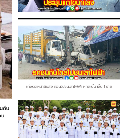
เก๋งตัดหน้าสิบล้อ ก่อนไปชนเสาไฟฟ้า หักสะบั้น เจ็บ 1 ราย
นถิ่น
อน