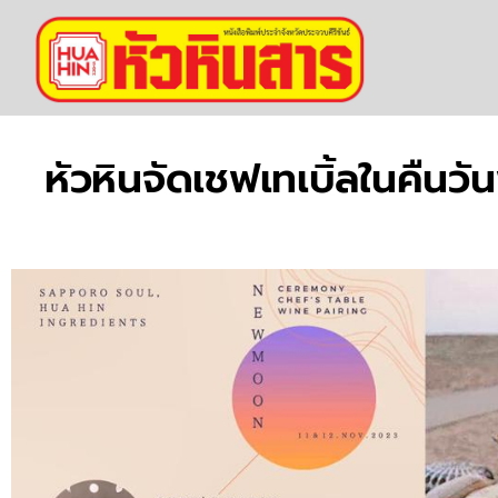
หัวหินจัดเชฟเทเบิ้ลในคืนว