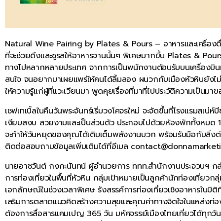
Natural Wine Pairing by Plates & Pours – อาหารและเครื่องดื่มเป็
ที่จะช่วยดึงและชูรสให้อาหารจานนั้นๆ พิเศษมากขึ้น Plates & Pours
ทางไปหลากหลายประเทศ จากการเป็นพนักงานต้อนรับบนเครื่องบินมา
สนใจ จนอยากมาเผยแพร่ให้คนได้ลิ้มลอง ผนวกกับเมืองหัวหินยังไม่มีร้
ให้ความรู้แก่ผู้ที่แวะเวียนมา พูดคุยเรื่องที่มาที่ไปประวัติความเป็นม
เชฟเทเบิ้ลในคืนวันพระจันทร์เริ่มวงโคจรใหม่ จะจัดขึ้นที่โรงแรมสเน่ห
เงียบสงบ สวยงามและเป็นส่วนตัว ประกอบไปด้วยห้องพักทั้งหมด 
จะทำให้วันหยุดของคุณได้เติมเต็มพลังงานบวก พร้อมรับมือกับสิ่งต่าง
ติดต่อสอบถามข้อมูลเพิ่มเติมได้ที่อีเมล contact@donnamarke
นายอาชวันต์ กงกะนันทน์ ผู้อำนวยการ ททท.สำนักงานประจวบฯ กล่
การท่องเที่ยวในพื้นที่หัวหิน กลุ่มเป้าหมายเป็นลูกค้านักท่องเที่ย
เอกลักษณ์ในช่วงเวลาพิเศษ รังสรรค์การท่องเที่ยวเชิงอาหารในมิติ
เสริมการตลาดแนวคิดสร้างความสุขและคุณค่าทางจิตใจในแหล่งท่องเที
ต้องการสื่อสารแคมเปญ 365 วัน มหัศจรรย์เมืองไทยเที่ยวได้ทุกวัน 