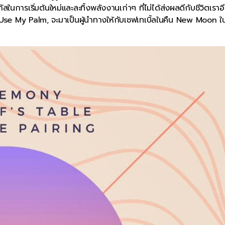
นการเริ่มต้นใหม่และละทิ้งพลังงานเก่าๆ ที่ไม่ได้ส่งผลดีกับชีวิตเราอ
ง I Use My Palm, จะมาเป็นผู้นำทางให้กับเชฟเทเบิ้ลในคืน New Moon ใน