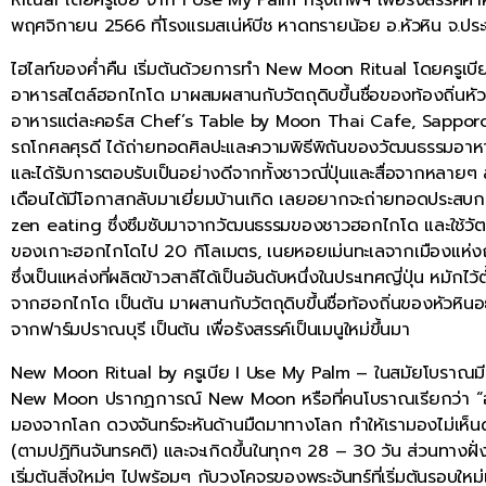
พฤศจิกายน 2566 ที่โรงแรมสเน่ห์บีช หาดทรายน้อย อ.หัวหิน จ.ปร
ไฮไลท์ของค่ำคืน เริ่มต้นด้วยการทำ New Moon Ritual โดยครูเบี
อาหารสไตล์ฮอกไกโด มาผสมผสานกับวัตถุดิบขึ้นชื่อของท้องถิ่นหัวหิ
อาหารแต่ละคอร์ส Chef’s Table by Moon Thai Cafe, Sapporo 
รถโกศลศุรดี ได้ถ่ายทอดศิลปะและความพิธีพิถันของวัฒนธรรมอาหารไท
และได้รับการตอบรับเป็นอย่างดีจากทั้งชาวณี่ปุ่นและสื่อจากหลายๆ สำนั
เดือนได้มีโอกาสกลับมาเยี่ยมบ้านเกิด เลยอยากจะถ่ายทอดประสบก
zen eating ซึ่งซึมซับมาจากวัฒนธรรมของชาวฮอกไกโด และใช้วัตถุด
ของเกาะฮอกไกโดไป 20 กิโลเมตร, เนยหอยเม่นทะเลจากเมืองแห่งฤดู
ซึ่งเป็นแหล่งที่ผลิตข้าวสาลีได้เป็นอันดับหนึ่งในประเทศญี่ปุ่น หมั
จากฮอกไกโด เป็นต้น มาผสานกับวัตถุดิบขึ้นชื่อท้องถิ่นของหัวห
จากฟาร์มปราณบุรี เป็นต้น เพื่อรังสรรค์เป็นเมนูใหม่ขึ้นมา
New Moon Ritual by ครูเบีย I Use My Palm – ในสมัยโบราณมีควา
New Moon ปรากฏการณ์ New Moon หรือที่คนโบราณเรียกว่า “อมาวส
มองจากโลก ดวงจันทร์จะหันด้านมืดมาทางโลก ทำให้เรามองไม่เห็นด
(ตามปฏิทินจันทรคติ) และจะเกิดขึ้นในทุกๆ 28 – 30 วัน ส่วนทางฝั่
เริ่มต้นสิ่งใหม่ๆ ไปพร้อมๆ กับวงโคจรของพระจันทร์ที่เริ่มต้นรอบให