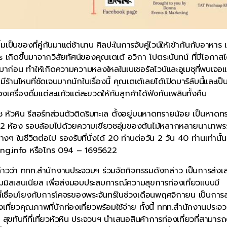
นของที่คู่กันมาแต่ช้านาน ศิลปะในการจับคู่ไวน์ให้เข้ากันกับอาหาร เป
 เกิดขึ้นมาจากวิสัยทัศน์ของคุณเตเต้ อวิกา โปตระนันทน์ ที่มีโอกาสไ
ก่อน ทำให้เกิดความความหลงใหลในเนเชอรัลไวน์และอูเมชุที่พบเจอแ
านไหนที่ชัดเจนมากนักในเรื่องนี้ คุณเตเต้เลยได้เปิดบาร์ลับนี้และเป
าของเครื่องดื่มแต่ละแก้วแต่ละขวดให้กับลูกค้าได้ฟังกันเพลินทั้งคืน
์บีช หัวหิน รีสอร์ทส่วนตัวติดริมทะเล ตั้งอยู่บนหาดทรายน้อย เป็นหาดทร
12 ห้อง รอบล้อมไปด้วยความเขียวชอุ่มของต้นไม้หลากหลายนานาพรร
ๆ ในชีวิตต่อไป รองรับที่นั่งได้ 20 ท่านต่อวัน 2 วัน 40 ท่านเท่านั้น
ting.info หรือโทร 094 – 1695622
าวว่า ททท.สำนักงานประจวบฯ ร่วมจัดกิจกรรมดังกล่าว เป็นการส่งเส
วกลุ่มมิลเลนเนียล เพื่อส่งมอบประสบการณ์ความสุขการท่องเที่ยวแบบมี
ที่เชื่อมโยงกับการโคจรของพระจันทร์ในช่วงเดือนพฤศจิกายน เป็นการส
่ยวคุณภาพที่นักท่องเที่ยวพร้อมใช้จ่าย ทั้งนี้ ททท.สำนักงานประจ
สุขทันทีที่เที่ยวหัวหิน ประจวบฯ นำเสนอสินค้าการท่องเที่ยวที่สามา