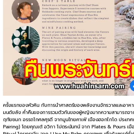
ครั้งแรกของหัวหิน กับการนำศาสตร์ของพลังงานจักรวาลและอาหารเครื
มนต์ขลัง ค่ำคืนของการรวมตัวกันของผู้หญิงมากความสามารถจาก
ฤทัยชนก อรรถโกศลศุรดี จากมูนไทยคาเฟ่ เมืองฮอกไกโด ประเทศญี่ป
Pairing) โดยคุณเต้ อวิกา โปตระนันทน์ จาก Plates & Pours เ
Ritual โดยครูเบีย จาก I Use My Palm กรุงเทพฯ เพื่อรังสรรค์ค่ำคืน