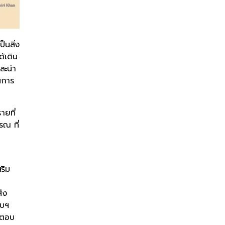
็นสิ่ง
ด้เดิน
ละน่า
็นการ
ายที่
ณ ที่
ริม
่ง
วบฯ
รถตอบ