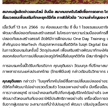
สมาคมผู้ผลิตข่าวออนไลน์ จับมือ สมาคมเทคโนโลยีเพื่อการตลาด 
สื่อมวลชนเพื่อเสริมทักษะยุคดิจิทัล ภายใต้หัวข้อ “ความสำคัญของ
เมื่อวันที่ 13 ธ.ค. 2566 ณ ห้องแมนดาริน ซี ชั้น 1 โรงแรมแมนด
พัฒนาสื่อปลอดภัยและสร้างสรรค์ ในโครงการความร่วมมือองค์กรสื่อขั
ปลอดภัยและสร้างสรรค์ จัดให้มีการฝึกอบรม One Day Training แลกเ
สำคัญของ MarTech กับอุตสาหกรรมสื่อดิจิทัล ในยุค Digital E
ในการจัดอบรมในครั้งนี้ วัตถุประสงค์ เพื่อเสริมสร้างพัฒนาทักษะใ
สอดคล้องกับการเปลี่ยนแปลงภูมิทัศน์สื่อในยุคดิจิทัล มีสมาชิกผู้เ
การอบรมครั้งนี้ได้รับเกียรติจาก คุณชุตินธรา วัฒนกุล ที่ปรึกษ
ภาพสาธารณะแห่งประเทศไทย (ไทยพีบีเอส) กล่าวต้อนรับวิทยากร แล
คุณชุตินธรา
กล่าวว่า “ในยุคที่เทคโนโลยีสื่อสารเปลี่ยนแปลงอย่าง
ดิจิทัลก็พัฒนาไปอย่างรวดเร็วแล้ว โดยเฉพาะอย่างยิ่ง มีเครื่อ
การวางกลยุทธ์ เราจะนำคอนเท้นท์ไปถึงกลุ่มผู้บริโภคได้อย่างไร จ
พัฒนาตัวคอนเท้นท์ของเราให้มีประสิทธิภาพอย่างไร เครื่องมือการตล
รับจากผู้บรรยาย จะสามารถที่นำไปประยุกต์ พัฒนา ปรับปรุงเนื้อหา