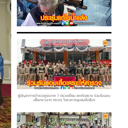
ผู้บัญชาการตำรวจภูธรภาค 7 ตรวจเยี่ยม สภ.ห้วยยาง ร่วมรับมอบ
เสื้อเกราะจาก กต.ตร. โครงการชุมชนยั่งยืนฯ