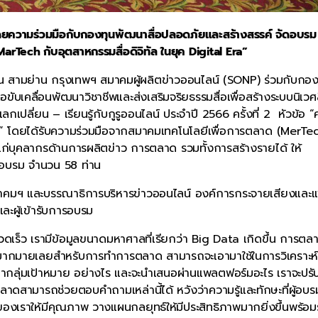
โดยความร่วมมือกับกองทุนพัฒนาสื่อปลอดภัยและสร้างสรรค์ จัดอบรม
MarTech กับอุตสาหกรรมสื่อดิจิทัล ในยุค Digital Era”
าริน สามย่าน กรุงเทพฯ สมาคมผู้ผลิตข่าวออนไลน์ (SONP) ร่วมกับกอง
บเคลื่อนพัฒนาวิชาชีพและส่งเสริมจริยธรรมสื่อเพื่อสร้างระบบนิเวศส
ปลี่ยน – เรียนรู้กับกูรูออนไลน์ ประจำปี 2566 ครั้งที่ 2 หัวข้อ 
ra” โดยได้รับความร่วมมือจากสมาคมเทคโนโลยีเพื่อการตลาด (MerTe
ห้แก่บุคลากรด้านการผลิตข่าว การตลาด รวมทั้งการสร้างรายได้ ให้
ข้าอบรม จำนวน 58 ท่าน
าสมาคมฯ และบรรณาธิการบริหารข่าวออนไลน์ องค์การกระจายเสียงและแ
ะผู้เข้ารับการอบรม
รวดเร็ว เรามีข้อมูลขนาดมหาศาลที่เรียกว่า Big Data เกิดขึ้น การตล
งมือมากมายเลยสำหรับการทำการตลาด สามารถจะเอามาใช้ในการวิเคราะห์
ะหากลุ่มเป้าหมาย อย่างไร และจะนำเสนอผ่านแพลตฟอร์มอะไร เราจะปรั
าดสามารถช่วยตอบคำถามเหล่านี้ได้ หวังว่าความรู้และทักษะที่ผู้อบร
ของเราให้มีคุณภาพ วางแผนกลยุทธ์ให้มีประสิทธิภาพมากยิ่งขึ้นพร้อมร