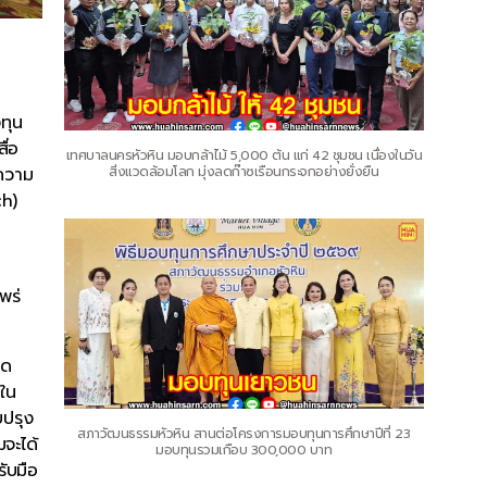
ทุน
ื่อ
เทศบาลนครหัวหิน มอบกล้าไม้ 5,000 ต้น แก่ 42 ชุมชน เนื่องในวัน
สิ่งแวดล้อมโลก มุ่งลดก๊าซเรือนกระจกอย่างยั่งยืน
“ความ
ch)
พร่
าด
ใน
บปรุง
สภาวัฒนธรรมหัวหิน สานต่อโครงการมอบทุนการศึกษาปีที่ 23
มจะได้
มอบทุนรวมเกือบ 300,000 บาท
ับมือ