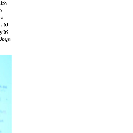
่ว่า
ง
่ง
มูลไป
ลให้
ข้อมูล