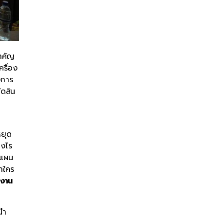
ำคัญ
รื่อง
งการ
ัดสิน
หยุด
างไร
งแผน
าใคร
ำงาน
นำ