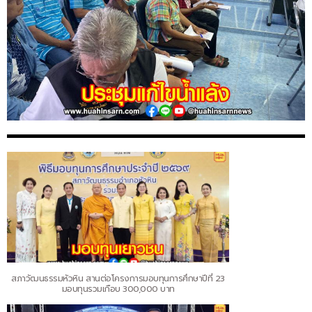
สภาวัฒนธรรมหัวหิน สานต่อโครงการมอบทุนการศึกษาปีที่ 23
มอบทุนรวมเกือบ 300,000 บาท