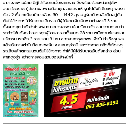
อ.บางสะพานน้อย มีผู้ได้รับบาดเจ็บหลายราย จึงพร้อมด้วยหน่วยกู้ชีพ
อบต.ไชยราช กู้ภัยบางสะพานน้อยกุศลสงเคราะห์ รุดไปยังที่เกิดเหตุ พบรถ
ทัวร์ 2 ชั้น ทะเบียนป้ายเหลือง 30 – 1442 สุราษฎร์ธานี ชนอัดติดอยู่กับ
ต้นไม้ข้างทางได้รับความเสียหาย มีผู้ได้บาดเจ็บเป็นชาวต่างชาติ 3 ราย
ทั้งหมดถูกนำตัวส่งโรงพยาบาลบางสะพานน้อยรักษาตัว สอบสวนทราบว่า
รถทัวร์คันดังกล่าวบรรทุกผู้โดยสารมาทั้งหมด 28 ราย พนักงานขับรถและ
บริการบนรถอีก 3 ราย รวม 31 คน ออกจากกรุงเทพฯ เพื่อไปท่าเรือชุมพร
แล้วเดินทางต่อไปยังเกาะพะงัน จ.สุราษฎร์ธานี ระหว่างทางมาถึงที่เกิดเหตุ
รถเสียหลักตกถนนชนต้นไม้ข้างทาง ทำให้มีผู้ได้รับบาดเจ็บดังกล่าว ส่วน
สาเหตุอยู่ระหว่างการสอบสวนของเจ้าหน้าที่.