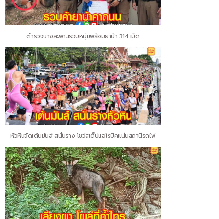
ตำรวจบางสะพานรวบหนุ่มพร้อมยาบ้า 314 เม็ด
หัวหินจัดเต้นมันส์ สนั่นราง โชว์สเต็ปแอโรบิคแน่นสถานีรถไฟ