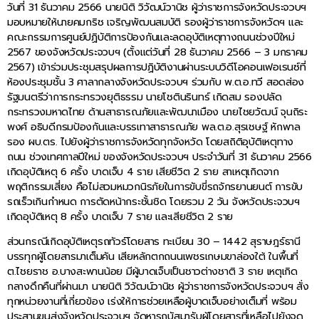
วันที่ 31 ธันวาคม 2566 นายนิติ วิวัฒน์วานิช ผู้ว่าราชการจังหวัดประจวบฯ
มอบหมายให้นายคมกริช เจริญพัฒนสมบัติ รองผู้ว่าราชการจังหวัดฯ และ
คณะกรรมการศูนย์ปฏิบัติการป้องกันและลดอุบัติเหตุทางถนนช่วงปีใหม่
2567 ของจังหวัดประจวบฯ (ตั้งแต่วันที่ 28 ธันวาคม 2566 – 3 มกราคม
2567) เข้าร่วมประชุมสรุปผลการปฏิบัติงานผ่านระบบวิดีโอคอนเฟอเรนซ์ที่
ห้องประชุมชั้น 3 ศาลากลางจังหวัดประจวบฯ ร่วมกับ พ.ต.อ.ทวี สอดส่อง
รัฐมนตรีว่าการกระทรวงยุติธรรม นายโชตินรินทร์ เกิดสม รองปลัด
กระทรวงมหาดไทย ด้านสาธารณภัยและพัฒนาเมือง นายไชยวัฒน์ จุนถิระ
พงศ์ อธิบดีกรมป้องกันและบรรเทาสาธารณภัย พล.ต.อ.สุรเชษฐ์ หักพาล
รอง ผบ.ตร. ไปยังผู้ว่าราชการจังหวัดทุกจังหวัด โดยสถิติอุบัติเหตุทาง
ถนน ช่วงเทศกาลปีใหม่ ของจังหวัดประจวบฯ ประจำวันที่ 31 ธันวาคม 2566
เกิดอุบัติเหตุ 6 ครั้ง บาดเจ็บ 4 ราย เสียชีวิต 2 ราย สาเหตุเกิดจาก
พฤติกรรมเสี่ยง คือไม่สวมหมวกนิรภัยในการขับขี่รถจักรยานยนต์ การขับ
รถเร็วเกินกำหนด การตัดหน้ากระชั้นชิด โดยรวม 2 วัน จังหวัดประจวบฯ
เกิดอุบัติเหตุ 8 ครั้ง บาดเจ็บ 7 ราย และเสียชีวิต 2 ราย
ส่วนกรณีเกิดอุบัติเหตุรถทัวร์โดยสาร ทะเบียน 30 – 1442 สุราษฎร์ธานี
บรรทุกผู้โดยสารมาเต็มคัน เสียหลักตกถนนเพชรเกษมขาล่องใต้ ในพื้นที่
ต.ไชยราช อ.บางสะพานน้อย มีผู้บาดเจ็บเป็นชาวต่างชาติ 3 ราย เหตุเกิด
กลางดึกคืนที่ผ่านมา นายนิติ วิวัฒน์วานิช ผู้ว่าราชการจังหวัดประจวบฯ สั่ง
ทุกหน่วยงานที่เกี่ยวข้อง เร่งให้การช่วยเหลือผู้บาดเจ็บอย่างเต็มที่ พร้อม
ประสานขนส่งจังหวัดประจวบฯ จัดหารถบัสมารับผู้โดยสารที่เหลือไปยังจุด