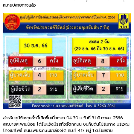
หมายปลายทางแล้ว
สำหรับอุบัติเหตุครั้งนี้เกิดขึ้นเมื่อเวลา 04.30 น.วันที่ 31 ธันวาคม 2566
สภ.บางสะพานน้อย ได้รับแจ้งมีรถทัวร์ตกถนน ชนกับต้นไม้ริมทาง บริเวณ
โค้งเขาโพธิ์ ถนนเพชรเกษมขาล่องใต้ กม.ที่ 417 หมู่ 1 ต.ไชยราช