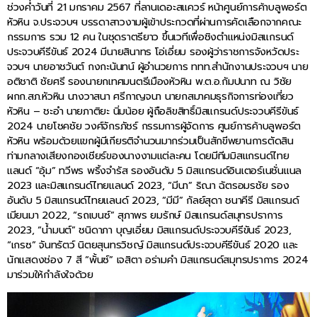
ช่วงค่ำวันที่ 21 มกราคม 2567 ที่ลานเดอะสแควร์ หน้าศูนย์การค้าบลูพอร์ต
หัวหิน จ.ประจวบฯ บรรดาสาวงามผู้เข้าประกวดที่ผ่านการคัดเลือกจากคณะ
กรรมการ รวม 12 คน ในชุดราตรียาว ขึ้นเวทีเพื่อชิงตำแหน่งมิสแกรนด์
ประจวบคีรีขันธ์ 2024 มีนายสินาทร โอ่เอี่ยม รองผู้ว่าราชการจังหวัดประ
จวบฯ นายอาชวันต์ กงกะนันทน์ ผู้อำนวยการ ททท.สำนักงานประจวบฯ นาย
อติชาติ ชัยศรี รองนายกเทศมนตรีเมืองหัวหิน พ.ต.อ.กัมปนาท ณ วิชัย
ผกก.สภ.หัวหิน นางวาสนา ศรีกาญจนา นายกสมาคมธุรกิจการท่องเที่ยว
หัวหิน – ชะอำ นายภาติยะ นิ่มน้อย ผู้ถือลิขสิทธิ์มิสแกรนด์ประจวบคีรีขันธ์
2024 นายโชคชัย วงศ์จักรภัชร์ กรรมการผู้จัดการ ศูนย์การค้าบลูพอร์ต
หัวหิน พร้อมด้วยแขกผู้มีเกียรติจำนวนมากร่วมเป็นสักขีพยานการตัดสิน
ท่ามกลางเสียงกองเชียร์ของนางงามแต่ละคน โดยมีทีมมิสแกรนด์ไทย
แลนด์ “อุ้ม” ทวีพร พริ้งจำรัส รองอันดับ 5 มิสแกรนด์อินเตอร์เนชั่นแนล
2023 และมิสแกรนด์ไทยแลนด์ 2023, “มีนา” ริณา ฉัตรอมรชัย รอง
อันดับ 5 มิสแกรนด์ไทยแลนด์ 2023, “มีมี” กัลย์สุดา ชนาคีรี มิสแกรนด์
เมียนมา 2022, “รถเบนซ์” สุภาพร ยมรักษ์ มิสแกรนด์สมุทรปราการ
2023, “น้ำมนต์” ชนิดาภา บุญเอี่ยม มิสแกรนด์ประจวบคีรีขันธ์ 2023,
“เกรซ” จันทรัตว์ นิตยสุนทรวิชญ์ มิสแกรนด์ประจวบคีรีขันธ์ 2020 และ
นักแสดงช่อง 7 สี “พั้นซ์” เจสิตา อร่ามคำ มิสแกรนด์สมุทรปราการ 2024
มาร่วมให้กำลังใจด้วย