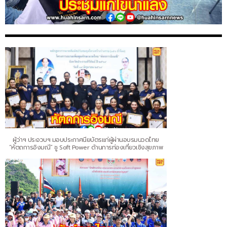
ผู้ว่าฯ ประจวบฯ มอบประกาศนียบัตรแก่ผู้ผ่านอบรมนวดไทย
“หัตถการอิงมณี” ชู Soft Power ด้านการท่องเที่ยวเชิงสุขภาพ