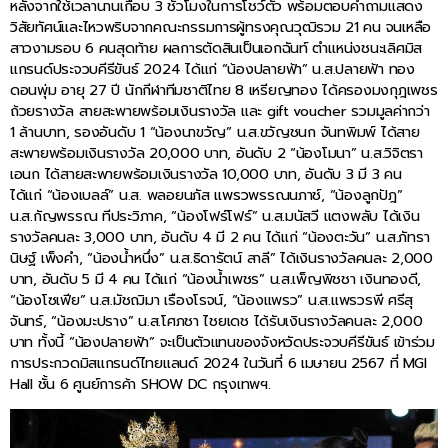
หลังจากใช้เวลานานเกือบ 3 ชั่วโมงในการโชว์ตัว พร้อมตอบคำถามแสดง
วิสัยทัศน์และไหวพริบจากคณะกรรมการผู้ทรงคุณวุฒิรวม 21 คน จนเหลือ
สาวงามรอบ 6 คนสุดท้าย ผลการตัดสินเป็นเอกฉันท์ ตำแหน่งชนะเลิศมิส
แกรนด์ประจวบคีรีขันธ์ 2024 ได้แก่ “น้องปลายฟ้า” น.ส.ปลายฟ้า ทอง
ดอนพุ่ม อายุ 27 ปี นักกีฬาทีมชาติไทย 8 เหรียญทอง ได้ครองมงกุฎเพชร
ถ้วยรางวัล สายสะพายพร้อมเงินรางวัล และ gift voucher รวมมูลค่ากว่า
1 ล้านบาท, รองอันดับ 1 “น้องนาขวัญ” น.ส.ขวัญชนก จันทพิมพ์ ได้สาย
สะพายพร้อมเงินรางวัล 20,000 บาท, อันดับ 2 “น้องโมนา” น.ส.วิจิตรา
เอนก ได้สายสะพายพร้อมเงินรางวัล 10,000 บาท, อันดับ 3 มี 3 คน
ได้แก่ “น้องเบลล์” น.ส. พลอยนภัส แพรวพรรณนภาช์, “น้องลูกปัฎ”
น.ส.กัญพรรณ ทีประวิภาค, “น้องโฟร์โฟร์” น.ส.มนัสวี แตงพลับ ได้เงิน
รางวัลคนละ 3,000 บาท, อันดับ 4 มี 2 คน ได้แก่ “น้องตะวัน” น.ส.ภัทรา
นิษฐ์ เพ็งคำ, “น้องน้ำหนึ่ง” น.ส.ธิดารัตน์ สาลี” ได้เงินรางวัลคนละ 2,000
บาท, อันดับ 5 มี 4 คน ได้แก่ “น้องน้ำเพชร” น.ส.เพ็ญพิชชา เงินทองดี,
“น้องโซเฟีย” น.ส.มัชฌิมา เรืองโรจน์, “น้องแพรว” น.ส.แพรวรพี ศรีสุ
จันทร์, “น้องมะปราง” น.ส.โศภชา ไชยเดช ได้รับเงินรางวัลคนละ 2,000
บาท ทั้งนี้ “น้องปลายฟ้า” จะเป็นตัวแทนของจังหวัดประจวบคีรีขันธ์ เข้าร่วม
การประกวดมิสแกรนด์ไทยแลนด์ 2024 ในวันที่ 6 เมษายน 2567 ที่ MGI
Hall ชั้น 6 ศูนย์การค้า SHOW DC กรุงเทพฯ.