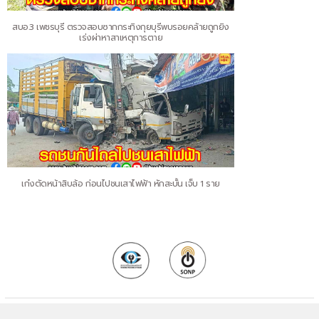
สบอ.3 เพชรบุรี ตรวจสอบซากกระทิงกุยบุรีพบรอยคล้ายถูกยิง
เร่งผ่าหาสาเหตุการตาย
เก๋งตัดหน้าสิบล้อ ก่อนไปชนเสาไฟฟ้า หักสะบั้น เจ็บ 1 ราย