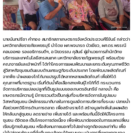
นายนันทปรีชา คำทอง สมาชิกสภาเกษตรกรจังหวัดประจวบคีรีขันธ์ กล่าวว่า
มหาวิทยาลัยราชภัชเพชรบุรี นำโดย ผศ.พจนารถ บัวเขียว, ผศ.ดร.พรรณี
คอนจอหอ รองอธิการบดีฯ, อ.ปิยวรรณ คุสินธ์ ผู้อำนวยการสำนักวิทย
บริการและเทคโนโลยีสารสนเทศ มหาวิทยาลัยราชภัฏเพชรบุรี พร้อมด้วย
คณาจารย์และเจ้าหน้าที่ ได้ทำโครงการแผนพัฒนาและยกระดับคุณภาพชีวิต
สู่วิสาหกิจชุมชนต้นแบบด้านเศรษฐกิจระดับประเทศ โดยพัฒนาผลิตภัณฑ์
จากพืช นำผลของโกโก้มาแปรรูปได้หลากหลายผลิตภัณฑ์ เพื่อให้ได้
คุณภาพที่มาตรฐาน เริ่มที่ต้นน้ำคือเลือกสายพันธุ์โกโก้ที่ดี กระบวนการ
จัดการบริหารแปลงปลูกที่เป็นรูปแบบของเกษตรอินทรีย์ กลางน้ำ คือ
เกษตรกรมีความรู้ มีการรวมตัวเป็นกลุ่มที่จะบริหารจัดการในรูปแบบ
วิสาหกิจชุมชน มีหลักธรรมาภิบาลในการดูแลจัดการบริหารทั้งระบบ ปลายน้ำ
คือช่วยหาวิธีการด้านการตลาด เพื่อสร้างรายได้ สร้างมูลค่าเพิ่มในผลผลิต
ให้กลับมาสู่ชุมชน ลดรายจ่าย เพิ่มรายได้ และพร้อมกันนี้จัดให้มีโครงการ
ชุมชน ดิจิตอล เป็นโครงการต่อเนื่อง เพื่อพัฒนาต่อยอดในการแลกเปลี่ยน
เรียนรู้ภายในชุมชน หรือสังคมภายนอกทั่วไปอย่างถูกต้องและเท่าทัน เพื่อ
นำไปสู่การพัฒนาที่ยั่งยืนของสังคมไร้พรมแดน เน้นการพึ่งพาพาตนเอง