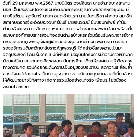
วันที่ 29 มกราคม พ.ศ.2567 นายนิมิตร วงษ์จินดา นายอำเภอบางสะพาน
น้อย เป็นประธานเปิดงานแผนพัฒนายกระดับคุณภาพชีวิตสหกิจชุมชน มี
นายธิรวัฒน สุดจันทร์ นายก อบต.ช้างแรก นายนันทปรีชา คำทอง สมาชิก
สภาเกษตรกรจังหวัดประจวบคีรีขันธ์ นายธนวัฒน์ ชื่นชอบทรัพย์ กำนัน
ตำบลช้างแรก น.ส.อังคณา หงษ์ศา เกษตรอำเภอบางสะพานน้อย พร้อมทั้ง
สมาชิกองค์การบริหารส่วนท้องถิ่นตำบลช้างแรกร่วมต้อนรับคณาจารย์จาก
มหาลัยราชภัฏเพชรบุรีและผู้เข้าร่วมประชุม จากนั้น ผศ.พจนารถ บัวเขียว
รองอธิการบดีมหาวิทยาลัยราชภัฏเพชรบุรี ได้กล่าวชี้แจงความเป็นมา
วัตถุประสงค์ โดยเริ่มจาก 3 ปีที่ผ่านมา ปัจจุบันโครงการมีความก้าวหน้ามาก
น้อยแค่ไหน บทบาทภารกิจของสถาบันการศึกษาที่จะให้องค์ความรู้ ติดอาวุธ
ทางความคิด รวมถึงยกระดับความเป็นอยู่ของประชาชน ลดความเหลื่อมล้ำ
ของสังคมได้อย่างไร เป็นการบูรณาการร่วมกันจากทุกภาคส่วนที่เกี่ยวข้อง
ให้พัฒนาอย่างมีทิศทาง เกิดการร่วมมืออย่างแท้จริง เพื่อประโยชน์ของ
สังคมโดยรวม