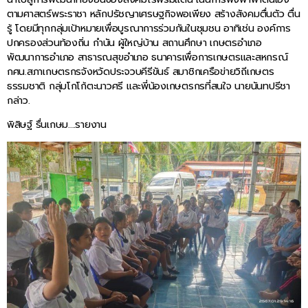
ตามศาสตร์พระราชา หลักปรัชญาเศรษฐกิจพอเพียง สร้างสังคมตื่นตัว ตื่น
รู้ โดยมีทุกกลุ่มเป้าหมายเพื่อบูรณาการร่วมกันในชุมชน อาทิเช่น องค์การ
ปกครองส่วนท้องถิ่น กำนัน ผู้ใหญ่บ้าน สถานศึกษา เกษตรอำเภอ
พัฒนาการอำเภอ สาธารณสุขอำเภอ ธนาคารเพื่อการเกษตรและสหกรณ์
กศน.สภาเกษตรกรจังหวัดประจวบคีรีขันธ์ สมาชิกเครือข่ายวิถีเกษตร
ธรรมชาติ กลุ่มโกโก้ตะนาวศรี และพี่น้องเกษตรกรที่สนใจ นายนันทปรีชา
กล่าว.
พิสิษฐ์ รื่นเกษม….รายงาน