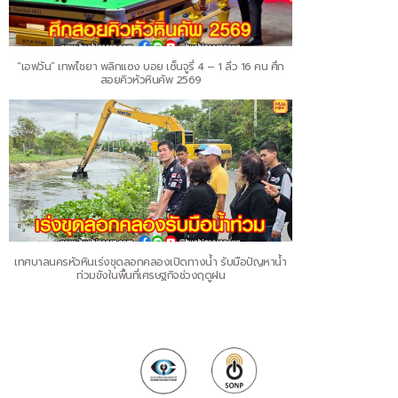
“เอฟวัน” เทพไชยา พลิกแซง บอย เซ็นจูรี่ 4 – 1 ลิ่ว 16 คน ศึก
สอยคิวหัวหินคัพ 2569
เทศบาลนครหัวหินเร่งขุดลอกคลองเปิดทางน้ำ รับมือปัญหาน้ำ
ท่วมขังในพื้นที่เศรษฐกิจช่วงฤดูฝน