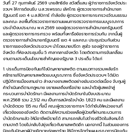
วันที่ 27 กุมภาพันธ์ 2569 นายสิทธิชัย สวัสดิ์แสน ผู้ว่าราชการจังหวัดประ
จวบฯ ให้การต้อนรับ น.ส.วรพรรณ เลิศไกร ผู้ตรวจราชการสำนักนายก
รัฐมนตรี เขต 4 น.ส.ลิปิการ์ กำลังชัย ผู้ตรวจราชการกระทรวงวัฒนธรรม
และคณะ ลงพื้นที่ตรวจราชการตามแผนการตรวจราชการแบบบูรณาการ
ประจำปีงบประมาณ พ.ศ.2569 ของผู้ตรวจราชการสำนักนายกรัฐมนตรี
และผู้ตรวจราชการกระทรวง พร้อมทั้งหารือข้อราชการร่วมกัน จากนั้นผู้
ตรวจราชการสำนักนายกรัฐมนตรี เขต 4 และคณะ ประชุมร่วมกับส่วน
ราชการของจังหวัดประจวบฯ นำโดยนายปรีดา สุขใจ รองผู้ว่าราชการ
จังหวัด ที่ห้องประชุมชั้น 5 ศาลากลางจังหวัด โดยติดตามการขับเคลื่อน
งานตามประเด็นนโยบายสำคัญของรัฐบาล 3 ประเด็น ได้แก่
1. ประเด็นการป้องกันแก้ไขปัญหายาเสพติด ตามแนวทางรวมพลังรัก
ศรัทธาแก้ปัญหายาเสพติดแบบบูรณาการ ซึ่งจังหวัดประจวบฯ ได้เปิด
ปฏิบัติการเมืองสามอ่าว ล้างบางยาเสพติดอย่างเข้มงวดต่อเนื่อง จับกุมผู้
ค้าดำเนินคดีตามกฎหมาย ขยายผลถึงเครือข่าย และนำตัวผู้เสพเข้าสู่
กระบวนการบำบัดรักษา มีผลงานการบำบัดรักษาในปีงบประมาณ
พ.ศ.2568 รวม 2,512 คน เป็นการสมัครใจบำบัด 1,823 คน และมีผลงาน
บำบัดจิตเวช 135 คน ทั้งนี้ คณะผู้ตรวจราชการฯ ได้กำชับให้หน่วยงานที่
เกี่ยวข้องของจังหวัด ติดตามให้ความช่วยเหลือผู้ป่วยที่ผ่านกระบวนการ
บำบัดรักษาแล้ว ให้มีอาชีพมีรายได้ สามารถกลับไปดำรงชีวิตในสังคมได้
ตามปกติ โดยไม่กลับไปยุ่งเกี่ยวกับยาเสพติดอีก นอกจากนี้ ในส่วนของการ
ป้องกันปัญหาผู้ป่วยจิตเวชก่อเหตุร้าย ให้มีการจัดทำแผนบูรณาการป้องกัน