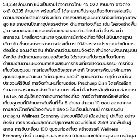
53,358 ล้านบาท แบ่งเป็นรายได้จากชาวไทย 45,022 ล้านบาท ชาวต่าง
ชาติ 8,335 ล้านบาท พร้อมกันนี้ ได้รายงานที่ประชุมเกี่ยวกับการส่งเสริม
ความปลอดภัยด้านการท่องเที่ยว การส่งเสริมรูปแบบการท่องเที่ยวคุณภาพ
สูง และรายงานปัญหาอุปสรรคต่างๆ ด้านการท่องเที่ยว เช่น โครงสร้างพื้น
ฐาน ระบบขนส่งสาธารณะเชื่อมแหล่งท่องเที่ยวที่ยังไม่ทั่วถึง ห้องน้ำ
สาธารณะ ป้ายสื่อความหมาย จุดบริการนักท่องเที่ยวที่ยังไม่เป็นมาตรฐาน
เดียวกัน ซึ่งทางกระทรวงการท่องเที่ยวฯ ได้จัดสรรงบประมาณดำเนินการ
ต่อเนื่อง ขณะเดียวกัน สำนักงานวัฒนธรรมจังหวัด สำนักงานพัฒนาชุมชน
จังหวัด สำนักงานสาธารณสุขจังหวัด ได้รายงานที่ประชุมเกี่ยวกับการ
ดำเนินงานตามแผนงานการส่งเสริมการท่องเที่ยวเชิงวัฒนธรรม การท่อง
เที่ยวโดยชุมชน การท่องเที่ยวเชิงสุขภาพ อาทิ โครงการพัฒนาศักยภาพ
สุดยอดชุมชนต้นแบบ “เที่ยวชุมชน ยลวิถี” ชุมชนหัวบ้าน ถ.สู้ศึก อ.เมือง
ประจวบคีรีขันธ์ การจัดทำแผนที่จานอร่อย Prachuap Dish โดยคัดเลือก
ร้านอาหารอร่อยของจังหวัดประจวบฯ เพื่อทำสื่อประชาสัมพันธ์ทางช่องทาง
TikTok กระตุ้นให้เกิดการเดินทางท่องเที่ยว การจัดทำสารคดีแหล่งท่อง
เที่ยวชุมชนที่มีศักยภาพในพื้นที่ทั้ง 8 อำเภอ จำนวน 10 ตอน ออกอากาศ
ทางสถานีโทรทัศน์กองทัพบก ช่อง 5 ในเดือนมีนาคมนี้ การยกระดับ
มาตรฐาน Wellness Economy ประจวบคีรีขันธ์ เมืองน่าอยู่ น่าเที่ยว อย่าง
ยั่งยืน การยกระดับผลิตภัณฑ์สุขภาพประจวบคีรีขันธ์ 2569 จากพื้นถิ่นสู่
สากล การขับเคลื่อน 100 ชุมชนท่องเที่ยว สร้างสรรค์ Wellness
Economy ทั้งนี้ คณะผู้ตรวจราชการฯ ได้เสนอแนะให้มีการบูรณาการข้อมูล