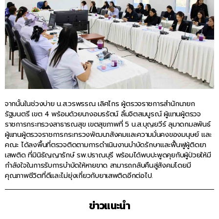
จากนั้นในช่วงบ่าย น.ส.วรพรรณ เลิศไกร ผู้ตรวจราชการสำนักนายก
รัฐมนตรี เขต 4 พร้อมด้วยนางอมรรัตน์ ลิ้มจิตสมบูรณ์ ผู้แทนผู้ตรวจ
ราชการกระทรวงสาธารณสุข เขตสุขภาพที่ 5 น.ส.บุญยวีร์ ลุมาดกมลพันธ์
ผู้แทนผู้ตรวจราชการกระทรวงพัฒนาสังคมและความมั่นคงของมนุษย์ และ
คณะ ได้ลงพื้นที่ตรวจติดตามการดำเนินงานบำบัดรักษาและฟื้นฟูผู้ติดยา
เสพติด ที่มินิธัญญารักษ์ รพ.ปราณบุรี พร้อมได้พบปะพูดคุยกับผู้ป่วยให้มี
กำลังใจในการรับการบำบัดให้หายขาด สามารถกลับคืนสู่สังคมโดยมี
คุณภาพชีวิตที่ดีและไม่ยุ่งเกี่ยวกับยาเสพติดอีกต่อไป.
ข่าวแนะนำ