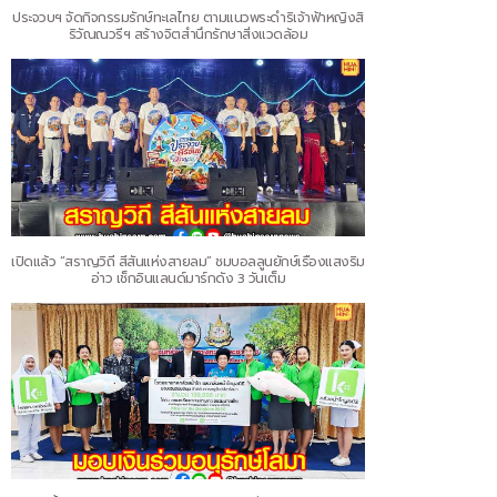
ประจวบฯ จัดกิจกรรมรักษ์ทะเลไทย ตามแนวพระดำริเจ้าฟ้าหญิงสิ
ริวัณณวรีฯ สร้างจิตสำนึกรักษาสิ่งแวดล้อม
เปิดแล้ว “สราญวิถี สีสันแห่งสายลม” ชมบอลลูนยักษ์เรืองแสงริม
อ่าว เช็กอินแลนด์มาร์กดัง 3 วันเต็ม