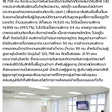
18,706 คน ซึ่งกระบวนการค้นหาและติดตามให้เด็กที่ตกหล่นได้รับสิทธิ ได้มี
การประชาสัมพันธ์ผ่านเว็บไซต์หน่วยงาน, เฟซบุ๊ก และสื่อออนไลน์ต่างๆ
ประสานองค์กรปกครองส่วนท้องถิ่น (อปท.) เพื่อประชาสัมพันธ์ในพื้นที่และ
รับลงทะเบียนสำหรับผู้มีคุณสมบัติตามเกณฑ์เงินอุดหนุนเพื่อการเลี้ยงดูเด็ก
แรกเกิด จำนวนคนพิการ มีทั้งหมด 14,920 คน ได้รับเบี้ยความพิการ
14,856 คน (99.57%) ไม่ได้รับเบี้ยความพิการ 64 คน สาเหตุจากองค์กร
ปกครองส่วนท้องถิ่นระงับการจ่ายเบี้ย เนื่องจากขอยกเลิกบัตร ไม่อยู่ใน
พื้นที่ ติดต่อไม่ได้ คนพิการไม่ดำเนินการต่ออายุบัตร ข้อมูลด้านการศึกษา
ยังมีคนพิการที่ตกหล่นจากระบบการศึกษา 50 คน การจ้างงานคนพิการ
ภาคเอกชนมีการจ้างงานคนพิการเข้าทำงาน จำนวน 161 คน สำหรับจำนวนผู้
สูงอายุในจังหวัด ปัจจุบันมี 120,798 คน คิดเป็นร้อยละ 21.91 ของ
ประชากรในจังหวัด ซึ่งกระบวนการค้นหาและติดตามค้นหากลุ่มเป้าหมายที่
ตกหล่นให้ได้รับสิทธิขั้นพื้นฐานต่างๆ สำหรับผู้สูงอายุ มีอาสาสมัครพัฒนา
สังคมและความมั่นคงของมนุษย์ นักบริบาลผู้สูงอายุ ผู้บริบาลคุ้มครองสิทธิ
ผู้สูงอายุช่วยดูแลและพัฒนาคุณภาพชีวิตทุกกลุ่มเป้าหมายในชุมชน
สนับสนุนให้เข้าถึงสิทธิและสวัสดิการทางสังคมอย่างเป็นธรรมและทั่วถึง