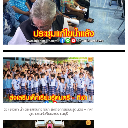
วิว เยาวภา นำเดอะเลเจ้นท์อารีน่า ส่งต่อการเรียนรู้ดนตรี – กีฬา
สู่เยาวชนหัวหินและปราณบุรี