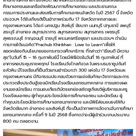
สำนักงานศึกษาธิการจังหวัด สมาคมคณะกรรมการประสานและส่งเสริมการ
ศึกษาเอกชนและเครือข่ายพัฒนาการศึกษาเอกชน และประธานคณะ
กรรมการประสานและส่งเสริมการศึกษาเอกชนจังหวัด ในปี 2567 นี้ จังหวัด
ประจวบฯ ได้รับเกียรติเป็นเจ้าภาพร่วมกับ 17 จังหวัดภาคกลางและ
กรุงเทพมหานคร ได้แก่ นครปฐม สิงห์บุรี ชัยนาท นนทบุรี ปทุมธานี ลพบุรี
สระบุรี อ่างทอง สมุทรปราการ สมุทรสงคราม สมุทรสาคร เพชรบุรี
สุพรรณบุรี กาญจนบุรี ราชบุรี พระนครศรีอยุธยา และประจวบฯ ดำเนิน
การภายใต้แนวคิด“Prachub Khirikhan : Love to Learn”เพื่อให้
สอดคล้องกับนโยบายของกระทรวงศึกษาธิการ ที่กล่าวว่า“เรียนดี มีความ
สุข”ในวันที่ 15 – 16 กุมภาพันธ์นี้ โดยมีพิธีเปิดในวันที่ 16 กุมภาพันธ์ ที่
อาคารหอประชุมราชพฤกษ์ โรงเรียนวังไกลกังวล ในพระบรมราชูปถัมภ์
อ.หัวหิน มีโรงเรียนที่เป็นตัวแทนเข้าร่วมกว่า 300 แห่งใน 17 จังหวัดและ
กรุงเทพมหานคร มีกิจกรรมประกอบด้วยการแข่งขันทักษะวิชาการและการ
ประกวดสิ่งประดิษฐ์ของนักเรียนโรงเรียนเอกชนภาคกลาง การแสดงผล
งานของนักเรียน การมอบเกียรติบัตรยกย่องเชิดชูเกียรติผู้บริหารและครู
โรงเรียนเอกชน ผู้ทำคุณประโยชน์ต่อการศึกษาเอกชน และนักเรียน ผู้
ทำคุณประโยชน์ต่อการศึกษาเอกชนภาคกลาง และมีพิธีส่งมอบธงให้กับ
จังหวัดชัยนาท อ่างทอง และสิงห์บุรี ที่จะเป็นเจ้าภาพการจัดงานวันการศึกษา
เอกชนภาคกลาง ครั้งที่ 9 ในปี 2568 ซึ่งคาดว่าจะมีผู้เข้าร่วมงานประมาณ
800 คน ตลอดงาน.