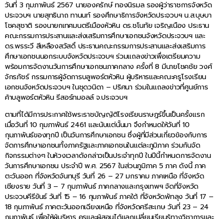
วันที่ 3 กุมภาพันธ์ 2567 นายองครักษ์ ทองนิรมล รองผู้ว่าราชการจังหวัด
ประจวบฯ นายสุทธินาถ ทานนท์ รองศึกษาธิการจังหวัดประจวบฯ น.ส.บุษบา
โชคสุชาติ รองนายกเทศมนตรีเมืองหัวหิน ดร.ชโนทัย เจริญเนือง ประธาน
คณะกรรมการประสานและส่งเสริมการศึกษาเอกชนจังหวัดประจวบฯ และ
ดร.พรระวี สีเหลืองสวัสดิ์ ประธานคณะกรรมการประสานและส่งเสริมการ
ศึกษาเอกชนนอกระบบจังหวัดประจวบฯ ร่วมแถลงข่าวเพื่อเตรียมความ
พร้อมการจัดงานวันการศึกษาเอกชนภาคกลาง ครั้งที่ 8 มีนายโชคชัย วงศ์
จักรภัชร์ กรรมการผู้จัดการบลูพอร์ตหัวหิน ผู้บริหารและคณะครูโรงเรียน
เอกชนจังหวัดประจวบฯ ในชุดวนิดา – ปริศนา ร่วมในแถลงข่าวที่ศูนย์การ
ค้าบลูพอร์ตหัวหิน รีสอร์ทมอลล์ จ.ประจวบฯ
ตามที่ได้มีการประกาศใช้พระราชบัญญัติโรงเรียนราษฎร์ขึ้นเป็นครั้งแรก
เมื่อวันที่ 10 กุมภาพันธ์ 2461 และนับแต่นั้นมา จึงกำหนดให้วันที่ 10
กุมภาพันธ์ของทุกปี เป็นวันการศึกษาเอกชน ซึ่งผู้ที่มีส่วนเกี่ยวข้องกับการ
จัดการศึกษาเอกชนทั้งภาครัฐและภาคเอกชนในแต่ละภูมิภาค ร่วมกันจัด
กิจกรรมต่างๆ ในห้วงเวลาดังกล่าวเป็นประจำทุกปี ในปีนี้กำหนดการจัดงาน
วันการศึกษาเอกชน ประจำปี พ.ศ. 2567 ในส่วนภูมิภาค 5 ภาค ดังนี้ ภาค
ตะวันออก ที่จังหวัดจันทบุรี วันที่ 26 – 27 มกราคม ภาคเหนือ ที่จังหวัด
เชียงราย วันที่ 3 – 7 กุมภาพันธ์ ภาคกลางและกรุงเทพฯ จัดที่จังหวัด
ประจวบคีรีขันธ์ วันที่ 15 – 16 กุมภาพันธ์ ภาคใต้ ที่จังหวัดพัทลุง วันที่ 17 –
18 กุมภาพันธ์ ภาคตะวันออกเฉียงเหนือ ที่จังหวัดศรีสะเกษ วันที่ 23 – 24
กุมภาพันธ์ เพื่อให้ผู้บริหาร ครูและผู้สอนได้แลกเปลี่ยนเรียนรู้ทางวิชาการและ