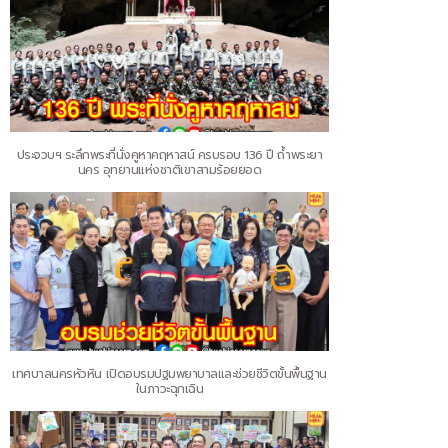
ประจวบฯ ระลึกพระที่นั่งคูหาคฤหาสน์ ครบรอบ 136 ปี ถ้ำพระยา
นคร อุทยานแห่งชาติเขาสามร้อยยอด
เทศบาลนครหัวหิน เปิดอบรมปฐมพยาบาลและช่วยชีวิตขั้นพื้นฐาน
ในภาวะฉุกเฉิน