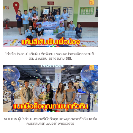
“ท่าเรือประจวบ” เติมฝันเด็กพิเศษ ! ระดมพนักงานจิตอาสาปรับ
โฉมโรงเรียน สร้างสนาม BBL
NOHON ผู้นำด้านแบตเตอรี่มือถือคุณภาพบุกตลาดหัวหิน เอาใจ
คนรักสมาร์ทโฟนอย่างครบวงจร