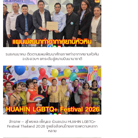
รมช.คมนาคม ติดตามแผนพัฒนาศักยภาพท่าอากาศยานหัวหิน
จ.ประจวบฯ ยกระดับสู่สนามบินนานาชาติ
จักรภพ – สุไพรพล เพ็ญแข ร่วมขบวน HUAHIN LGBTQ+
Festival Thailand 2026 ชูพลังสังคมไทยเคารพความหลาก
หลาย