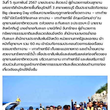
วันที่ 5 กุมภาพันธ์ 2567 นายประธาน สังวรณ์ ผู้อำนวยการส่วนอุทยาน
แห่งชาติสำนักบริหารพื้นที่อนุรักษ์ที่ 3 สาขาเพชรบุรี เป็นประธานจัดกิจกรรม
Big cleaning Day เตรียมความพร้อมฤดูกาลท่องเที่ยวเกาะจาน – เกาะท้าย
ทรีย์“เปิดโลกใต้ท้องทะเล เกาะจาน – เกาะท้ายทรีย์ อัญมณีสามอ่าว”ณ
อุทยานแห่งชาติหาดวนกร ต.ห้วยยาง อ.ทับสะแก จ.ประจวบฯ มี นายราม
สิงหโศภิษฐ์ นายอำเภอทับสะแก นายนิทัศน์ จันทร์ทอง ผู้อำนวยการ
ทรัพยากรธรรมชาติและสิ่งแวดล้อมจังหวัด สำนักงานเกษตรอำเภอ
ทับสะแก สำนักงานประชาสัมพันธ์จังหวัด หน่วยงานภาครัฐและเอกชน เจ้า
หน้าที่อุทยานฯ รวม 60 คน เข้าร่วมกิจกรรมประกอบด้วยการล่องเรือชม
ธรรมชาติเกาะจาน – เกาะท้ายทรีย์ เก็บขยะแนวชายหาด และดำน้ำชมความ
สวยงามทรัพยากรใต้น้ำ เพื่อประชาสัมพันธ์และส่งเสริมแหล่งท่องเที่ยวของ
อุทยานแห่งชาติหาดวนกร บริเวณเกาะจาน เกาะท้ายทรีย์ และส่งเสริมการมี
ส่วนร่วมในการดูแลรักษาทรัพยากรธรรมชาติและสิ่งแวดล้อมด้านการท่อง
เที่ยวเชิงอนุรักษ์ให้ยั่งยืน