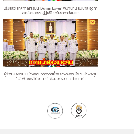
เริ่มแล้ว! เทศกาลทุเรียน ‘Durian Lover’ พบกับทุเรียนป่าละอูจาก
สวนโดยตรง สู่ผู้บริโภคในราคาย่อมเยา
ผู้ว่าฯ ประจวบฯ นำพสกนิกรถวายน้ำสรงพระศพเบื้องหน้าพระรูป
“เจ้าฟ้าพัชรกิติยาภาฯ” ด้วยบรรยากาศโศกเศร้า