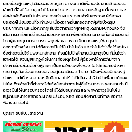
นายเขื่อนผู้ก่อเหตุได้แอบลงจากภูเขา มาพบญาติเพื่อขอประสานเข้ามอบตัว
เจ้าหน้าที่จึงได้ควบคุมตัวไว้สอบปากคำรวบรวมพยานหลักฐานทั้งหมด และ
ส่งฝากขังที่ศาลไปแล้ว ส่วนการทำแผนประกอบคำรับสารภาพ ผู้ต้องหา
ประสงค์ไม่ยินยอมที่จะทำแผน เนื่องจากหวั่นเกรงญาติผู้เสียชีวิตรุม
ประชาทัณฑ์ และเมื่อญาติผู้เสียชีวิตทราบว่าผู้ก่อเหตุได้เข้ามอบตัวแล้ว จึง
เดินทางมาที่สถานีตำรวจจำนวนหลายคน เพื่อมาติดตามความคืบหน้าของคดี
โดยผู้ก่อเหตุยอมรับสารภาพทุกข้อกล่าวหาว่าเป็นคนก่อเหตุใช้อาวุธปืน
ลูกซองยิงจริง และได้ทิ้งอาวุธปืนไว้ในป่าไปแล้ว และจำไม่ได้ว่าทิ้งไว้จุดไหน
ซึ่งตำรวจมั่นใจในพยานหลักฐาน ถึงแม้ไม่มีหลักฐานเป็นอาวุธปืน ก็มั่นใจว่า
เอาผิดได้ ส่วนมูลเหตุจูงใจในการก่อเหตุครั้งนี้ ผู้ต้องหาให้การว่ามาจาก
ปัญหาเรื่องส่วนตัวกับผู้ตายที่เป็นสามีใหม่และหึงหวง ไม่ได้เกี่ยวกับปัญหา
การทำธุรกิจเถื่อนชายแดน ส่วนผู้เสียชีวิตอีก 1 ราย ก็เป็นเพื่อนสนิทของผู้
ก่อเหตุ แต่เนื่องจากกลางคืนมืดมองไม่รู้ว่าเป็นใคร ถ้ารู้ว่าเป็นเพื่อนสนิทคง
ไม่ยิง ซึ่งเจ้าหน้าที่ตำรวจได้แจ้งข้อกล่าวหาฆ่าผู้อื่นโดยเจตนา พยายามฆ่า มี
อาวุธปืนไว้ในครอบครองโดยไม่ได้รับอนุญาต และพกพาอาวุธปืนไปใน
หมู่บ้านและทางสาธารณะโดยไม่รับอนุญาต ก่อนส่งฝากขังที่ศาล รอการ
พิจารณาต่อไป.
บุญมา ลิบลับ…..รายงาน