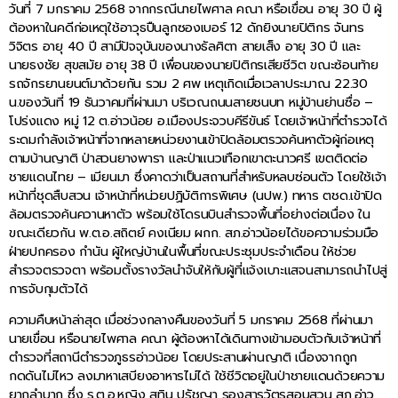
วันที่ 7 มกราคม 2568 จากกรณีนายไพศาล คณา หรือเขื่อน อายุ 30 ปี ผู้
ต้องหาในคดีก่อเหตุใช้อาวุธปืนลูกซองเบอร์ 12 ดักยิงนายปิติกร จันทร
วิจิตร อายุ 40 ปี สามีปัจจุบันของนางธัลศิตา สายเส็ง อายุ 30 ปี และ
นายธงชัย สุขสมัย อายุ 38 ปี เพื่อนของนายปิติกรเสียชีวิต ขณะซ้อนท้าย
รถจักรยานยนต์มาด้วยกัน รวม 2 ศพ เหตุเกิดเมื่อเวลาประมาณ 22.30
น.ของวันที่ 19 ธันวาคมที่ผ่านมา บริเวณถนนสายชนบท หมู่บ้านย่านซื่อ –
โปร่งแดง หมู่ 12 ต.อ่าวน้อย อ.เมืองประจวบคีรีขันธ์ โดยเจ้าหน้าที่ตำรวจได้
ระดมกำลังเจ้าหน้าที่จากหลายหน่วยงานเข้าปิดล้อมตรวจค้นหาตัวผู้ก่อเหตุ
ตามบ้านญาติ ป่าสวนยางพารา และป่าแนวเทือกเขาตะนาวศรี เขตติดต่อ
ชายแดนไทย – เมียนมา ซึ่งคาดว่าเป็นสถานที่สำหรับหลบซ่อนตัว โดยใช้เจ้า
หน้าที่ชุดสืบสวน เจ้าหน้าที่หน่วยปฏิบัติการพิเศษ (นปพ.) ทหาร ตชด.เข้าปิด
ล้อมตรวจค้นควานหาตัว พร้อมใช้โดรนบินสำรวจพื้นที่อย่างต่อเนื่อง ใน
ขณะเดียวกัน พ.ต.อ.สถิตย์ คงเนียม ผกก. สภ.อ่าวน้อยได้ขอความร่วมมือ
ฝ่ายปกครอง กำนัน ผู้ใหญ่บ้านในพื้นที่ขณะประชุมประจำเดือน ให้ช่วย
สำรวจตรวจตา พร้อมตั้งรางวัลนำจับให้กับผู้ที่แจ้งเบาะแสจนสามารถนำไปสู่
การจับกุมตัวได้
ความคืบหน้าล่าสุด เมื่อช่วงกลางคืนของวันที่ 5 มกราคม 2568 ที่ผ่านมา
นายเขื่อน หรือนายไพศาล คณา ผู้ต้องหาได้เดินทางเข้ามอบตัวกับเจ้าหน้าที่
ตำรวจที่สถานีตำรวจภูธรอ่าวน้อย โดยประสานผ่านญาติ เนื่องจากถูก
กดดันไม่ไหว ลงมาหาเสบียงอาหารไม่ได้ ใช้ชีวิตอยู่ในป่าชายแดนด้วยความ
ยากลำบาก ซึ่ง ร.ต.อ.หญิง สุทิน ปรัชญา รองสารวัตรสอบสวน สภ.อ่าว