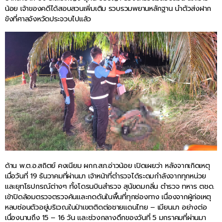
น้อย เจ้าของคดีได้สอบสวนเพิ่มเติม รวบรวมพยานหลักฐาน นำตัวส่งฝาก
ขังที่ศาลจังหวัดประจวบไปแล้ว
ด้าน พ.ต.อ.สถิตย์ คงเนียม ผกก.สภ.อ่าวน้อย เปิดเผยว่า หลังจากเกิดเหตุ
เมื่อวันที่ 19 ธันวาคมที่ผ่านมา เจ้าหน้าที่ตำรวจได้ระดมกำลังจากทุกหน่วย
และยุทโธปกรณ์ต่างๆ ทั้งโดรนบินสำรวจ สุนัขดมกลิ่น ตำรวจ ทหาร ตชด.
เข้าปิดล้อมตรวจตรวจค้นและกดดันในพื้นที่ทุกช่องทาง เนื่องจากผู้ก่อเหตุ
หลบซ่อนตัวอยู่บริเวณในป่าเขตติดต่อชายแดนไทย – เมียนมา อย่างต่อ
เนื่องนานถึง 15 – 16 วัน และช่วงกลางดึกของวันที่ 5 มกราคมที่ผ่านมา